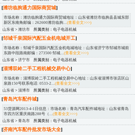
[
潍坊临朐通力国际商贸城
]
市场名称：潍坊临朐通力国际商贸城地址：山东省潍坊市临朐县县城东部
新区东南角邮编：262600潍坊临朐....
(查看全文>>>)
山东省
>
潍坊市
所属类别：
电子电器机械
[
邹城千泉国际汽配五金机电城开工
]
市场名称：邹城千泉国际汽配五金机电城地址：山东省济宁市邹城市城前
东路中段路南邮编：273500 邹城....
(查看全文>>>)
山东省
>
济宁市
所属类别：
电子电器机械
[
淄博双岭二手工程机械交易中心
]
市场名称：淄博双岭二手工程机械交易中心地址：山东省淄博市张店区山
泉路150号联系电话: 0533-2....
(查看全文>>>)
山东省
>
淄博市
所属类别：
电子电器机械
[
青岛汽车配件城
]
53货源网2013-4-1日信息：市场名称：青岛汽车配件城地址：山东省青岛
市四方区重庆南路288号（....
(查看全文>>>)
山东省
>
青岛市
所属类别：
电子电器机械
[
济南汽车配件批发市场大全
]