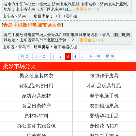
济南汽车配件批发市场大全 济南老屯汽配城 市场名称：济南老屯汽配城
地址：山东省济南市历下区老屯村张庄....
(查看全文>>>)
山东省
>
济南市
所属类别：
电子电器机械
[
青岛手机数码电脑市场大全
]
青岛手机数码电脑市场大全青岛百脑汇电脑城市场名称：青岛百脑汇电脑
城地址：山东省青岛市市北区辽宁路１２....
(查看全文>>>)
山东省
>
青岛市
所属类别：
电子电器机械
首 页
上一页
1
2
3
4
5
下一页
尾 页
批发市场分类
男女装童装内衣
包包鞋子皮具
化妆品清洁日用
小商品玩具礼品
家纺家具建材
电子电脑手机
食品日杂特产
农副粮油果蔬
原材料辅料
婴幼孕妇用品
办公文化书籍音像
宠物花鸟花卉
综合市场
旧货二手市场