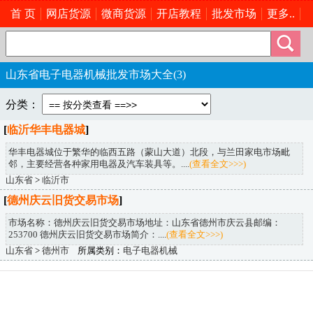
首 页
网店货源
微商货源
开店教程
批发市场
更多..
山东省电子电器机械批发市场大全(3)
分类：
[
临沂华丰电器城
]
华丰电器城位于繁华的临西五路（蒙山大道）北段，与兰田家电市场毗
邻，主要经营各种家用电器及汽车装具等。....
(查看全文>>>)
山东省
>
临沂市
[
德州庆云旧货交易市场
]
市场名称：德州庆云旧货交易市场地址：山东省德州市庆云县邮编：
253700 德州庆云旧货交易市场简介：....
(查看全文>>>)
山东省
>
德州市
所属类别：
电子电器机械