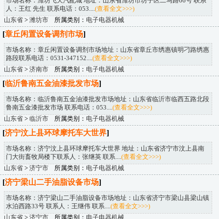
市场名称：潍坊飞天汽配城 地址：山东省潍坊市坊子区二马路66号 联系
人：王红 先生 联系电话：053....
(查看全文>>>)
山东省
>
潍坊市
所属类别：
电子电器机械
[
章丘闲置设备调剂市场
]
市场名称：章丘闲置设备调剂市场地址：山东省章丘市绣惠镇明刁路绣惠
路段联系电话：0531-347152....
(查看全文>>>)
山东省
>
济南市
所属类别：
电子电器机械
[
临沂鲁南五金油漆批发市场
]
市场名称：临沂鲁南五金油漆批发市场地址：山东省临沂市临西五路北段
鲁南五金漆批发市场 联系电话：053....
(查看全文>>>)
山东省
>
临沂市
所属类别：
电子电器机械
[
济宁汶上县环球摩托车大世界
]
市场名称：济宁汶上县环球摩托车大世界 地址：山东省济宁市汶上县南
门大街畜牧局楼下联系人：张继英 联系....
(查看全文>>>)
山东省
>
济宁市
所属类别：
电子电器机械
[
济宁梁山二手油脂设备市场
]
市场名称：济宁梁山二手油脂设备市场地址：山东省济宁市梁山县梁山镇
水泊西路33号 联系人：王继伟 联系....
(查看全文>>>)
山东省
>
济宁市
所属类别：
电子电器机械