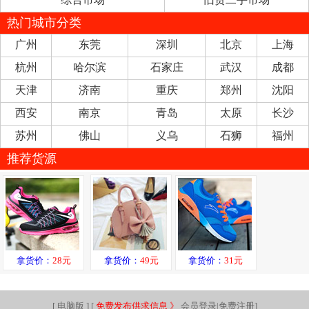
热门城市分类
广州
东莞
深圳
北京
上海
杭州
哈尔滨
石家庄
武汉
成都
天津
济南
重庆
郑州
沈阳
西安
南京
青岛
太原
长沙
苏州
佛山
义乌
石狮
福州
推荐货源
拿货价：
28元
拿货价：
49元
拿货价：
31元
[
电脑版
] [
免费发布供求信息 》
会员登录|免费注册
]