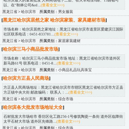
哈尔滨最大的童装批发 人和商场地下二层、在火车站坐6路、13路都可
以、在“秋林公司&rd....
(查看全文>>>)
黑龙江省
>
哈尔滨市
所属类别：
男女服装
[
黑龙江哈尔滨居然之家 哈尔滨家装、家具建材市场
]
市场名称：哈尔滨居然之家地址：黑龙江省哈尔滨市道里区爱建滨江国际
社区联系电话：0451-833781....
(查看全文>>>)
黑龙江省
>
哈尔滨市
所属类别：
家居家装建材
[
哈尔滨三马小商品批发市场
]
市场名称：哈尔滨三马小商品批发市场 地址：黑龙江省哈尔滨市道外区
新马路61号 联系电话：0451-8....
(查看全文>>>)
黑龙江省
>
哈尔滨市
所属类别：
小商品礼品玩具珠宝
[
哈尔滨方正县人民商场
]
方正县人民商场地址：黑龙江省哈尔滨市市辖区黑龙江省哈尔滨市方正县
方正镇中央大街 邮政编码： 联系人：....
(查看全文>>>)
黑龙江省
>
哈尔滨市
所属类别：
综合市场
[
哈尔滨各大批发市场地址大全
]
石材批发大市场哈市 香坊区化工路256-1号修筑陶瓷一条街 道外区临降街
太平石材大市场 道外区先锋路....
(查看全文>>>)
黑龙江省
>
哈尔滨市
所属类别：
综合市场