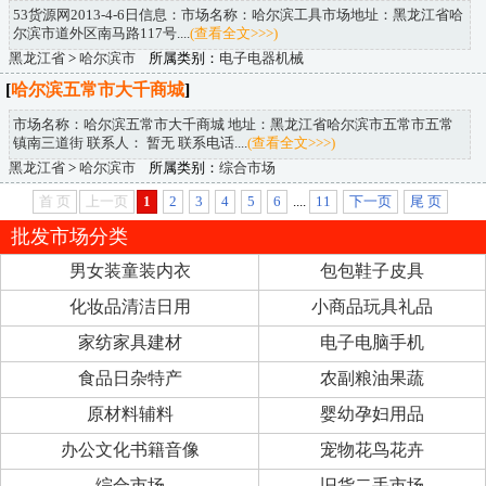
53货源网2013-4-6日信息：市场名称：哈尔滨工具市场地址：黑龙江省哈
尔滨市道外区南马路117号....
(查看全文>>>)
黑龙江省
>
哈尔滨市
所属类别：
电子电器机械
[
哈尔滨五常市大千商城
]
市场名称：哈尔滨五常市大千商城 地址：黑龙江省哈尔滨市五常市五常
镇南三道街 联系人： 暂无 联系电话....
(查看全文>>>)
黑龙江省
>
哈尔滨市
所属类别：
综合市场
首 页
上一页
1
2
3
4
5
6
....
11
下一页
尾 页
批发市场分类
男女装童装内衣
包包鞋子皮具
化妆品清洁日用
小商品玩具礼品
家纺家具建材
电子电脑手机
食品日杂特产
农副粮油果蔬
原材料辅料
婴幼孕妇用品
办公文化书籍音像
宠物花鸟花卉
综合市场
旧货二手市场