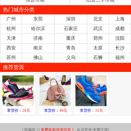
热门城市分类
广州
东莞
深圳
北京
上海
杭州
哈尔滨
石家庄
武汉
成都
天津
济南
重庆
郑州
沈阳
西安
南京
青岛
太原
长沙
苏州
佛山
义乌
石狮
福州
推荐货源
拿货价：
28元
拿货价：
49元
拿货价：
31元
[
电脑版
] [
免费发布供求信息 》
会员登录|免费注册
]