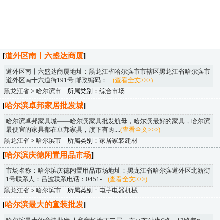
[
道外区南十六盛达商厦
]
道外区南十六盛达商厦地址：黑龙江省哈尔滨市市辖区黑龙江省哈尔滨市
道外区南十六道街191号 邮政编码：....
(查看全文>>>)
黑龙江省
>
哈尔滨市
所属类别：
综合市场
[
哈尔滨卓邦家居批发城
]
哈尔滨卓邦家具城——哈尔滨家具批发航母，哈尔滨最好的家具，哈尔滨
最便宜的家具都在卓邦家具，旗下有两....
(查看全文>>>)
黑龙江省
>
哈尔滨市
所属类别：
家居家装建材
[
哈尔滨庆德闲置用品市场
]
市场名称：哈尔滨庆德闲置用品市场地址：黑龙江省哈尔滨道外区北新街
1号联系人：吕波联系电话：0451-....
(查看全文>>>)
黑龙江省
>
哈尔滨市
所属类别：
电子电器机械
[
哈尔滨最大的童装批发
]