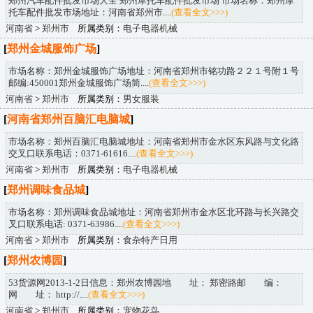
郑州汽车配件批发市场大全 郑州摩托车配件批发市场 市场名称：郑州摩
托车配件批发市场地址：河南省郑州市....
(查看全文>>>)
河南省
>
郑州市
所属类别：
电子电器机械
[
郑州金城服饰广场
]
市场名称：郑州金城服饰广场地址：河南省郑州市铭功路２２１号附１号
邮编:450001郑州金城服饰广场简....
(查看全文>>>)
河南省
>
郑州市
所属类别：
男女服装
[
河南省郑州百脑汇电脑城
]
市场名称：郑州百脑汇电脑城地址：河南省郑州市金水区东风路与文化路
交叉口联系电话：0371-61616....
(查看全文>>>)
河南省
>
郑州市
所属类别：
电子电器机械
[
郑州调味食品城
]
市场名称：郑州调味食品城地址：河南省郑州市金水区北环路与长兴路交
叉口联系电话: 0371-63986....
(查看全文>>>)
河南省
>
郑州市
所属类别：
食杂特产日用
[
郑州农博园
]
53货源网2013-1-2日信息：郑州农博园地 址： 郑密路邮 编：
网 址： http://....
(查看全文>>>)
河南省
>
郑州市
所属类别：
宠物花鸟