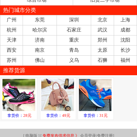
热门城市分类
广州
东莞
深圳
北京
上海
杭州
哈尔滨
石家庄
武汉
成都
天津
济南
重庆
郑州
沈阳
西安
南京
青岛
太原
长沙
苏州
佛山
义乌
石狮
福州
推荐货源
拿货价：
28元
拿货价：
49元
拿货价：
31元
[
电脑版
] [
免费发布供求信息 》
会员登录|免费注册
]