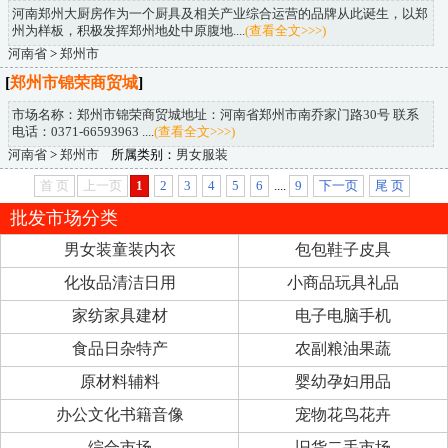
河南郑州大厨房作为一个厨具及相关产业综合运营的品牌从此诞生，以郑
州为样板，积极发挥郑州地处中原腹地....
(查看全文>>>)
河南省
>
郑州市
[
郑州市锦荣商贸城
]
市场名称：郑州市锦荣商贸城地址：河南省郑州市南乔家门路30号 联系
电话：0371-66593963 ....
(查看全文>>>)
河南省
>
郑州市
所属类别：
男女服装
首 页
上一页
1
2
3
4
5
6
....
9
下一页
尾 页
批发市场分类
男女装童装内衣
包包鞋子皮具
化妆品清洁日用
小商品玩具礼品
家纺家具建材
电子电脑手机
食品日杂特产
农副粮油果蔬
原材料辅料
婴幼孕妇用品
办公文化书籍音像
宠物花鸟花卉
综合市场
旧货二手市场