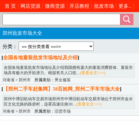
首 页
网店货源
微商货源
开店教程
批发市场
更多..
郑州批发市场大全
分类：
[
全国各地童装批发市场地址及介绍
]
全国各地童装批发市场地址及介绍我国拥有庞大的童装消费群体、童装市
场具有极大的开拓潜力。根据有关人口统....
(查看全文>>>)
河南省
>
郑州市
所属类别：
男女服装
[
【郑州二手车赶集网】58百姓网_郑州二手车市场大全
]
郑州中博旧机动车交易市场郑州市中博旧机动车交易市场位于郑州市金水
区文化北路的路砦村，连霍高速往南30....
(查看全文>>>)
河南省
>
郑州市
所属类别：
旧货市场