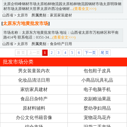
太原企特峰钢材市场太原柏林物流园太原柏林物流园钢材市场太原明珠钢
材市场太原钢材大世界太原许西冶金钢材....
(查看全文>>>)
山西省
>
太原市
所属类别：
家居家装建材
[
太原东方地黄批发市场
]
市场名称：太原东方地黄批发市场 地址：山西省太原市万柏林区和平南
路414号 联系电话：0351-34....
(查看全文>>>)
山西省
>
太原市
所属类别：
食杂特产日用
首 页
上一页
1
2
3
4
5
6
下一页
尾 页
批发市场分类
男女装童装内衣
包包鞋子皮具
化妆品清洁日用
小商品玩具礼品
家纺家具建材
电子电脑手机
食品日杂特产
农副粮油果蔬
原材料辅料
婴幼孕妇用品
办公文化书籍音像
宠物花鸟花卉
综合市场
旧货二手市场