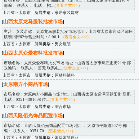
市场名称： 山西天隆住宅饰品配置市场 地址： 山西太原市平阳路297号
邮编： 联系人： 电话： 招....
(查看全文>>>)
山西省
>
太原市
所属类别：
家居家装建材
[
山西太原龙马服装批发市场
]
主营：女装名称：太原龙马服装批发市场地址：山西省太原市迎泽区郝庄
镇朝阳街62号营业时间：8:00-1....
(查看全文>>>)
山西省
>
太原市
所属类别：
男女服装
[
山西太原众爱布料批发市场
]
市场名称：太原众爱布料批发市场 地址：山西省太原市郝庄正街21号 邮
政编码： 联系人： 暂无 联系电....
(查看全文>>>)
山西省
>
太原市
所属类别：
原材料辅料
[
太原南方小商品市场
]
市场名称：太原南方小商品市场 地址：山西省太原市迎泽区朝阳街 联系
电话：0351-4381698 传....
(查看全文>>>)
山西省
>
太原市
所属类别：
综合市场
[
山西天隆佰光饰品配置市场
]
市场名称： 山西天隆佰光饰品配置市场 地址： 太原市平阳路297号 邮
编： 联系人： 0351-70....
(查看全文>>>)
山西省
>
太原市
所属类别：
家居家装建材