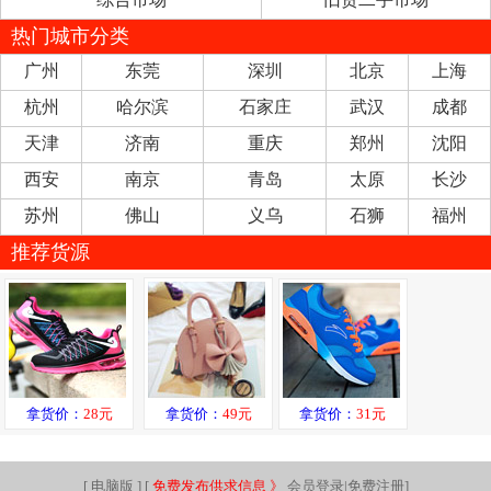
热门城市分类
广州
东莞
深圳
北京
上海
杭州
哈尔滨
石家庄
武汉
成都
天津
济南
重庆
郑州
沈阳
西安
南京
青岛
太原
长沙
苏州
佛山
义乌
石狮
福州
推荐货源
拿货价：
28元
拿货价：
49元
拿货价：
31元
[
电脑版
] [
免费发布供求信息 》
会员登录|免费注册
]