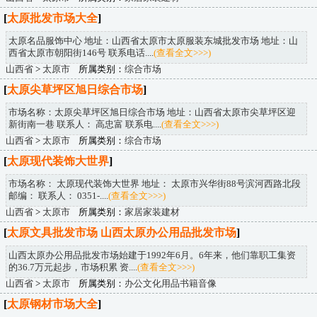
[
太原批发市场大全
]
太原名品服饰中心 地址：山西省太原市太原服装东城批发市场 地址：山
西省太原市朝阳街146号 联系电话....
(查看全文>>>)
山西省
>
太原市
所属类别：
综合市场
[
太原尖草坪区旭日综合市场
]
市场名称：太原尖草坪区旭日综合市场 地址：山西省太原市尖草坪区迎
新街南一巷 联系人： 高忠富 联系电....
(查看全文>>>)
山西省
>
太原市
所属类别：
综合市场
[
太原现代装饰大世界
]
市场名称： 太原现代装饰大世界 地址： 太原市兴华街88号滨河西路北段
邮编： 联系人： 0351-....
(查看全文>>>)
山西省
>
太原市
所属类别：
家居家装建材
[
太原文具批发市场 山西太原办公用品批发市场
]
山西太原办公用品批发市场始建于1992年6月。6年来，他们靠职工集资
的36.7万元起步，市场积累 资....
(查看全文>>>)
山西省
>
太原市
所属类别：
办公文化用品书籍音像
[
太原钢材市场大全
]