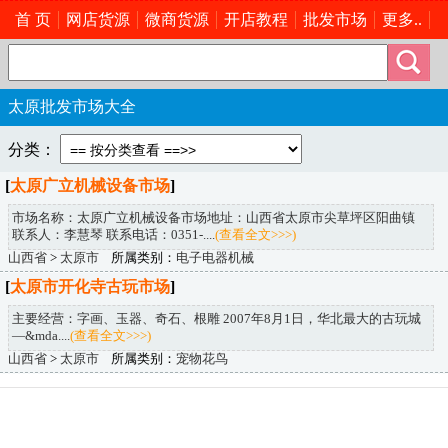
首 页
网店货源
微商货源
开店教程
批发市场
更多..
太原批发市场大全
分类：
[
太原广立机械设备市场
]
市场名称：太原广立机械设备市场地址：山西省太原市尖草坪区阳曲镇
联系人：李慧琴 联系电话：0351-....
(查看全文>>>)
山西省
>
太原市
所属类别：
电子电器机械
[
太原市开化寺古玩市场
]
主要经营：字画、玉器、奇石、根雕 2007年8月1日，华北最大的古玩城
—&mda....
(查看全文>>>)
山西省
>
太原市
所属类别：
宠物花鸟