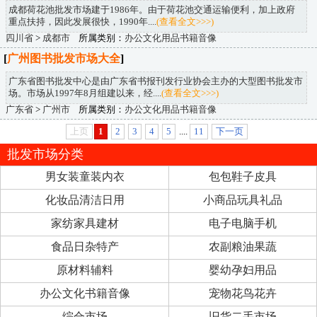
成都荷花池批发市场建于1986年。由于荷花池交通运输便利，加上政府
重点扶持，因此发展很快，1990年....
(查看全文>>>)
四川省
>
成都市
所属类别：
办公文化用品书籍音像
[
广州图书批发市场大全
]
广东省图书批发中心是由广东省书报刊发行业协会主办的大型图书批发市
场。市场从1997年8月组建以来，经....
(查看全文>>>)
广东省
>
广州市
所属类别：
办公文化用品书籍音像
上页
1
2
3
4
5
....
11
下一页
批发市场分类
男女装童装内衣
包包鞋子皮具
化妆品清洁日用
小商品玩具礼品
家纺家具建材
电子电脑手机
食品日杂特产
农副粮油果蔬
原材料辅料
婴幼孕妇用品
办公文化书籍音像
宠物花鸟花卉
综合市场
旧货二手市场