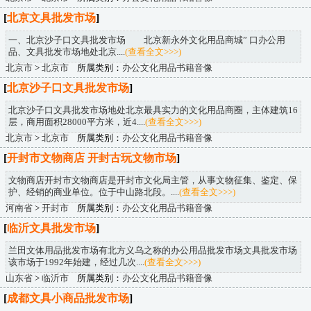
[
北京文具批发市场
]
一、北京沙子口文具批发市场 北京新永外文化用品商城” 口办公用
品、文具批发市场地处北京....
(查看全文>>>)
北京市
>
北京市
所属类别：
办公文化用品书籍音像
[
北京沙子口文具批发市场
]
北京沙子口文具批发市场地处北京最具实力的文化用品商圈，主体建筑16
层，商用面积28000平方米，近4....
(查看全文>>>)
北京市
>
北京市
所属类别：
办公文化用品书籍音像
[
开封市文物商店 开封古玩文物市场
]
文物商店开封市文物商店是开封市文化局主管，从事文物征集、鉴定、保
护、经销的商业单位。位于中山路北段。....
(查看全文>>>)
河南省
>
开封市
所属类别：
办公文化用品书籍音像
[
临沂文具批发市场
]
兰田文体用品批发市场有北方义乌之称的办公用品批发市场文具批发市场
该市场于1992年始建，经过几次....
(查看全文>>>)
山东省
>
临沂市
所属类别：
办公文化用品书籍音像
[
成都文具小商品批发市场
]