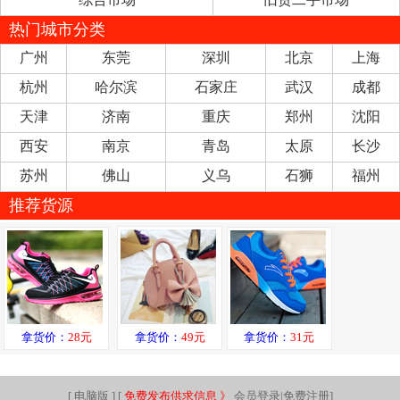
热门城市分类
广州
东莞
深圳
北京
上海
杭州
哈尔滨
石家庄
武汉
成都
天津
济南
重庆
郑州
沈阳
西安
南京
青岛
太原
长沙
苏州
佛山
义乌
石狮
福州
推荐货源
拿货价：
28元
拿货价：
49元
拿货价：
31元
[
电脑版
] [
免费发布供求信息 》
会员登录|免费注册
]