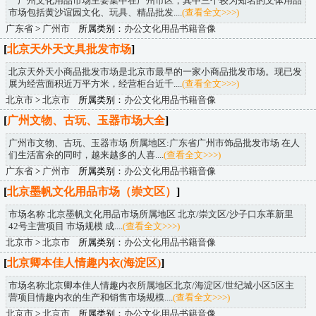
广州文化用品市场主要集中在广州市区，其中三个较为知名的文体用品
市场包括黄沙谊园文化、玩具、精品批发....
(查看全文>>>)
广东省
>
广州市
所属类别：
办公文化用品书籍音像
[
北京天外天文具批发市场
]
北京天外天小商品批发市场是北京市最早的一家小商品批发市场。现已发
展为经营面积近万平方米，经营柜台近千....
(查看全文>>>)
北京市
>
北京市
所属类别：
办公文化用品书籍音像
[
广州文物、古玩、玉器市场大全
]
广州市文物、古玩、玉器市场 所属地区:广东省广州市饰品批发市场 在人
们生活富余的同时，越来越多的人喜....
(查看全文>>>)
广东省
>
广州市
所属类别：
办公文化用品书籍音像
[
北京墨帆文化用品市场（崇文区）
]
市场名称 北京墨帆文化用品市场所属地区 北京/崇文区/沙子口东革新里
42号主营项目 市场规模 成....
(查看全文>>>)
北京市
>
北京市
所属类别：
办公文化用品书籍音像
[
北京卿本佳人情趣内衣(海淀区)
]
市场名称北京卿本佳人情趣内衣所属地区北京/海淀区/世纪城小区5区主
营项目情趣内衣的生产和销售市场规模....
(查看全文>>>)
北京市
>
北京市
所属类别：
办公文化用品书籍音像