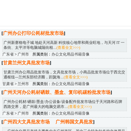
[
广州办公打印公耗材批发市场
]
广州新赛格电子城 地处天河高新 科技核心地带和商业旺地，与天河 IT 一
条街、太平洋等电脑城隔街相....
(查看全文>>>)
广东省
>
广州市
所属类别：
办公文化用品书籍音像
[
甘肃兰州文具批发市场
]
甘肃兰州办公用品批发市场，文具批发市场，小商品批发市场位于西北交
通枢纽---兰州东部经济圈，距陇海....
(查看全文>>>)
甘肃省
>
兰州市
所属类别：
办公文化用品书籍音像
[
广州天河办公耗材硒鼓、墨盒、复印机碳粉批发市场
]
广州办公耗材/硒鼓/墨盒/办公设备/设备配件批发市场位于天河路和石牌
西路交界，是广州最大的电脑交易市....
(查看全文>>>)
广东省
>
广州市
所属类别：
办公文化用品书籍音像
[
广州四大文具批发市场 广州韩国文具批发
]