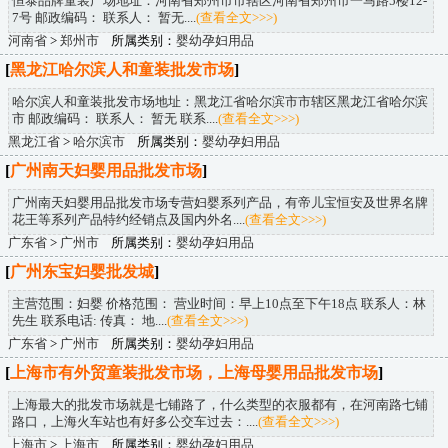
恒泰品牌童装广场地址：河南省郑州市市辖区河南省郑州市一马路5楼12-
7号 邮政编码： 联系人： 暂无....
(查看全文>>>)
河南省
>
郑州市
所属类别：
婴幼孕妇用品
[
黑龙江哈尔滨人和童装批发市场
]
哈尔滨人和童装批发市场地址：黑龙江省哈尔滨市市辖区黑龙江省哈尔滨
市 邮政编码： 联系人： 暂无 联系....
(查看全文>>>)
黑龙江省
>
哈尔滨市
所属类别：
婴幼孕妇用品
[
广州南天妇婴用品批发市场
]
广州南天妇婴用品批发市场专营妇婴系列产品，有帝儿宝恒安及世界名牌
花王等系列产品特约经销点及国内外名....
(查看全文>>>)
广东省
>
广州市
所属类别：
婴幼孕妇用品
[
广州东宝妇婴批发城
]
主营范围：妇婴 价格范围： 营业时间：早上10点至下午18点 联系人：林
先生 联系电话: 传真： 地....
(查看全文>>>)
广东省
>
广州市
所属类别：
婴幼孕妇用品
[
上海市有外贸童装批发市场，上海母婴用品批发市场
]
上海最大的批发市场就是七铺路了，什么类型的衣服都有，在河南路七铺
路口，上海火车站也有好多公交车过去：....
(查看全文>>>)
上海市
>
上海市
所属类别：
婴幼孕妇用品