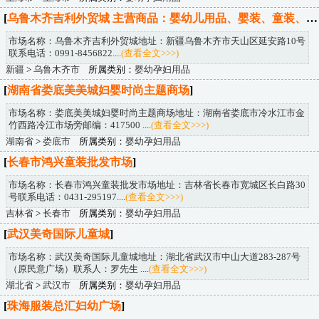
[
乌鲁木齐吉利外贸城 主营商品：婴幼儿用品、婴装、童装、童鞋、玩具、童车、文体用品等
市场名称：乌鲁木齐吉利外贸城地址：新疆乌鲁木齐市天山区延安路10号
联系电话：0991-8456822....
(查看全文>>>)
新疆
>
乌鲁木齐市
所属类别：
婴幼孕妇用品
[
湖南省娄底美美城妇婴时尚主题商场
]
市场名称：娄底美美城妇婴时尚主题商场地址：湖南省娄底市冷水江市金
竹西路冷江市场旁邮编：417500 ....
(查看全文>>>)
湖南省
>
娄底市
所属类别：
婴幼孕妇用品
[
长春市鸿兴童装批发市场
]
市场名称：长春市鸿兴童装批发市场地址：吉林省长春市宽城区长白路30
号联系电话：0431-295197....
(查看全文>>>)
吉林省
>
长春市
所属类别：
婴幼孕妇用品
[
武汉美奇国际儿童城
]
市场名称：武汉美奇国际儿童城地址：湖北省武汉市中山大道283-287号
（原民意广场）联系人：罗先生 ....
(查看全文>>>)
湖北省
>
武汉市
所属类别：
婴幼孕妇用品
[
珠海服装总汇妇幼广场
]