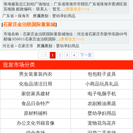
珠海服装总汇妇幼广场地址：广东省珠海市市辖区广东省珠海市香洲区迎
宾南路 邮政编码： 联系人： 暂无 ....
(查看全文>>>)
广东省
>
珠海市
所属类别：
婴幼孕妇用品
[
石家庄金泊联国际童装城
]
市场名称：石家庄金泊联国际童装城地址：河北省石家庄市新华东路69号
邮编:050011石家庄金泊联国际....
(查看全文>>>)
河北省
>
石家庄市
所属类别：
婴幼孕妇用品
上页
1
2
3
4
下一页
批发市场分类
男女装童装内衣
包包鞋子皮具
化妆品清洁日用
小商品玩具礼品
家纺家具建材
电子电脑手机
食品日杂特产
农副粮油果蔬
原材料辅料
婴幼孕妇用品
办公文化书籍音像
宠物花鸟花卉
综合市场
旧货二手市场