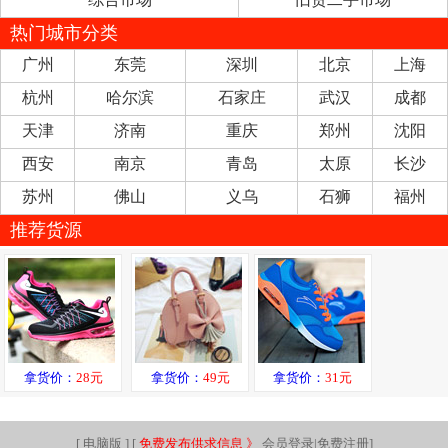
热门城市分类
广州
东莞
深圳
北京
上海
杭州
哈尔滨
石家庄
武汉
成都
天津
济南
重庆
郑州
沈阳
西安
南京
青岛
太原
长沙
苏州
佛山
义乌
石狮
福州
推荐货源
拿货价：
28元
拿货价：
49元
拿货价：
31元
[
电脑版
] [
免费发布供求信息 》
会员登录|免费注册
]