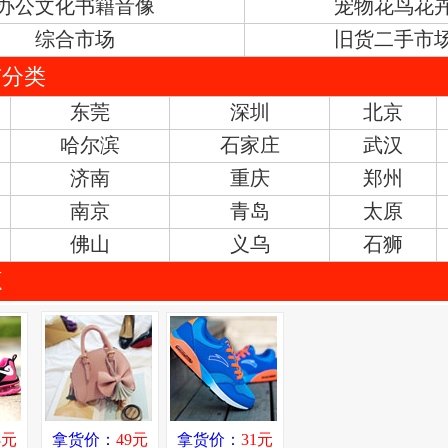
办公文化书籍音像
宠物花鸟花
综合市场
旧货二手市
市分类
东莞
深圳
北京
哈尔滨
石家庄
武汉
济南
重庆
郑州
南京
青岛
太原
佛山
义乌
石狮
源
8元
拿货价：
49元
拿货价：
31元