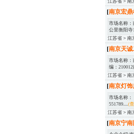
江苏省
>
南
[
南京宏鼎
市场名称：
公里衡阳寺18
江苏省
>
南
[
南京天诚
市场名称：
编：210012
江苏省
>
南
[
南京灯饰
市场名称： 
551789....
(
江苏省
>
南
[
南京宁南