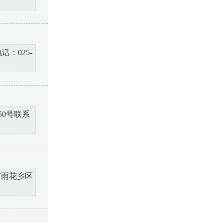
：025-
0号联系
市雨花乡区