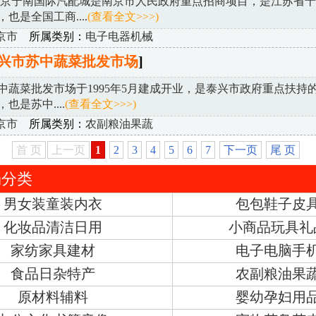
南京宁南国际汽配城是南京市人民政府重点招商项目，是江苏省
也是全国工商....
(查看全文>>>)
京市
所属类别：
电子电器机械
兴市苏中蔬菜批发市场
]
蔬菜批发市场于1995年5月建成开业，是泰兴市政府重点扶持
也是苏中....
(查看全文>>>)
京市
所属类别：
农副粮油果蔬
首 页
上一页
1
2
3
4
5
6
7
下一页
尾 页
场分类
男女装童装内衣
包包鞋子皮
化妆品清洁日用
小商品玩具礼
家纺家具建材
电子电脑手
食品日杂特产
农副粮油果
原材料辅料
婴幼孕妇用