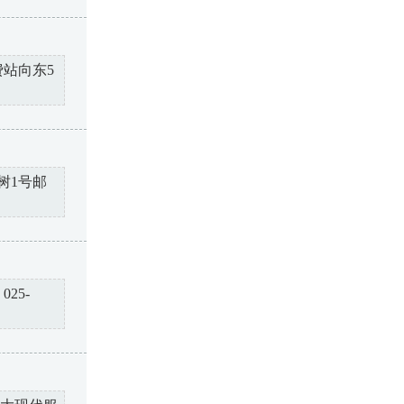
站向东5
树1号邮
25-