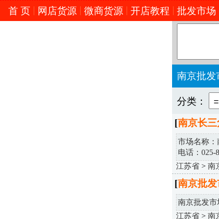
首 页
网店货源
微商货源
开店教程
批发市场
南京批发
分类：
[
南京长三
市场名称：
电话：025-866
江苏省
>
南
[
南京批发
南京批发市场名
江苏省
>
南