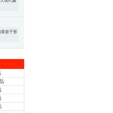
十大现代服
的菜篮子形
具
品
机
蔬
品