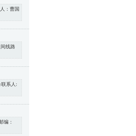
系人：曹国
夜间线路
联系人:
邮编：