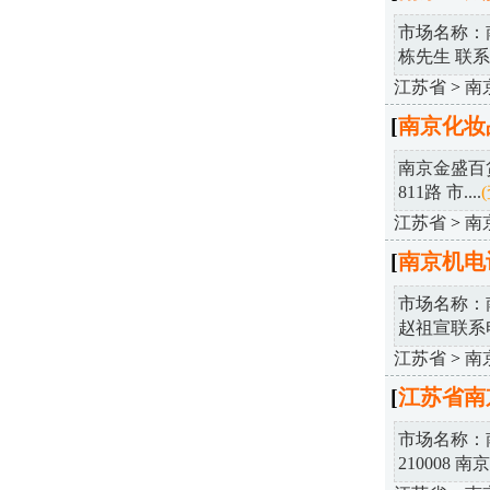
市场名称：
栋先生 联系电
江苏省
>
南
[
南京化妆
南京金盛百货
811路 市....
江苏省
>
南
[
南京机电
市场名称：
赵祖宣联系电话:
江苏省
>
南
[
江苏省南
市场名称：
210008 南