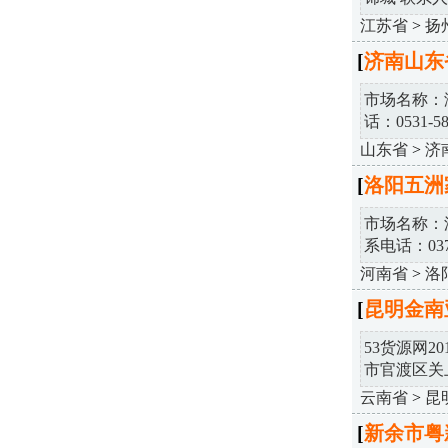
江苏省
>
扬
[
济南山东
市场名称：
话：0531-581
山东省
>
济
[
洛阳五洲
市场名称：
系电话：0379-
河南省
>
洛
[
昆明金南
53货源网2
市官渡区关上.
云南省
>
昆
[
新余市粤