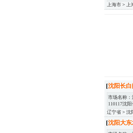
上海市
>
上
[
沈阳长白
市场名称：
110117沈
辽宁省
>
沈
[
沈阳大东