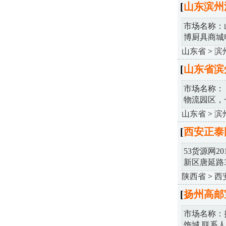
[
山东滨州
市场名称：
博厨具商城电话
山东省
>
滨
[
山东省滨
市场名称：
物流园区，一
山东省
>
滨
[
西安正泰
53货源网2
新区唐延路3号 
陕西省
>
西
[
扬州高邮
市场名称：
饰城 联系人：