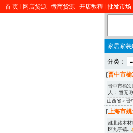
首 页
网店货源
微商货源
开店教程
批发市场
家居家装
分类：
[
晋中市榆
晋中市榆次
人： 暂无 联
山西省
>
晋
[
上海市姚
姚北路木材市
区九亭镇....