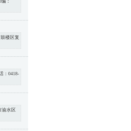
邮编：
市鼓楼区复
0418-
市渝水区