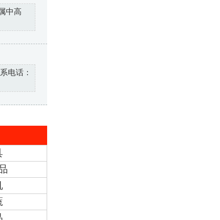
属中高
联系电话：
具
品
机
蔬
品