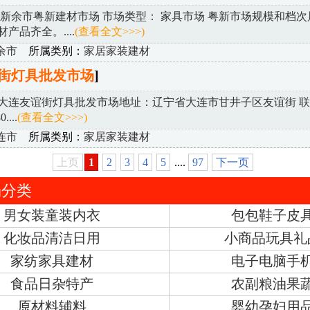
 新余市粤新建材市场 市场类型： 家具市场 粤新市场规模和档次
产品齐全。....
(查看全文>>>)
余市
所属类别：
家居家装建材
街灯具批发市场
]
大连友谊街灯具批发市场地址：辽宁省大连市甘井子区友谊街 
....
(查看全文>>>)
连市
所属类别：
家居家装建材
上页
1
2
3
4
5
....
97
下一页
场分类
男女装童装内衣
包包鞋子皮
化妆品清洁日用
小商品玩具礼
家纺家具建材
电子电脑手
食品日杂特产
农副粮油果
原材料辅料
婴幼孕妇用