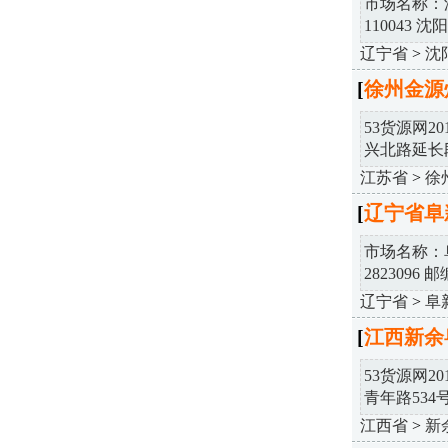
市场名称：
110043 沈
辽宁省
>
沈
[
徐州金源
53货源网2
兴北路延长段.
江苏省
>
徐
[
辽宁省阜
市场名称：
2823096 邮编
辽宁省
>
阜
[
江西新余
53货源网2
青年路534号 .
江西省
>
新