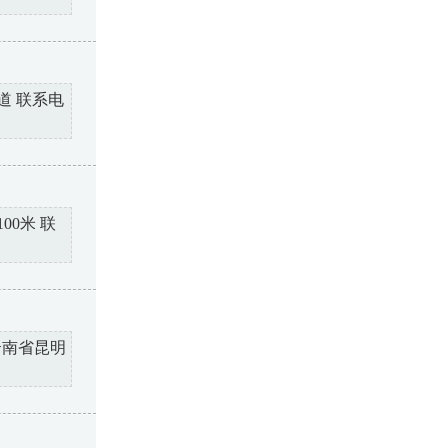
道 联系电
0米 联
云南省昆明