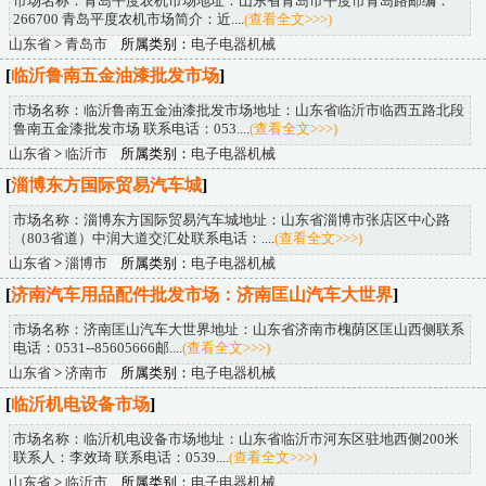
市场名称：青岛平度农机市场地址：山东省青岛市平度市青岛路邮编：
266700 青岛平度农机市场简介：近....
(查看全文>>>)
山东省
>
青岛市
所属类别：
电子电器机械
[
临沂鲁南五金油漆批发市场
]
市场名称：临沂鲁南五金油漆批发市场地址：山东省临沂市临西五路北段
鲁南五金漆批发市场 联系电话：053....
(查看全文>>>)
山东省
>
临沂市
所属类别：
电子电器机械
[
淄博东方国际贸易汽车城
]
市场名称：淄博东方国际贸易汽车城地址：山东省淄博市张店区中心路
（803省道）中润大道交汇处联系电话：....
(查看全文>>>)
山东省
>
淄博市
所属类别：
电子电器机械
[
济南汽车用品配件批发市场：济南匡山汽车大世界
]
市场名称：济南匡山汽车大世界地址：山东省济南市槐荫区匡山西侧联系
电话：0531--85605666邮....
(查看全文>>>)
山东省
>
济南市
所属类别：
电子电器机械
[
临沂机电设备市场
]
市场名称：临沂机电设备市场地址：山东省临沂市河东区驻地西侧200米
联系人：李效琦 联系电话：0539....
(查看全文>>>)
山东省
>
临沂市
所属类别：
电子电器机械