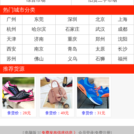
热门城市分类
广州
东莞
深圳
北京
上海
杭州
哈尔滨
石家庄
武汉
成都
天津
济南
重庆
郑州
沈阳
西安
南京
青岛
太原
长沙
苏州
佛山
义乌
石狮
福州
推荐货源
拿货价：
28元
拿货价：
49元
拿货价：
31元
[
电脑版
] [
免费发布供求信息 》
会员登录|免费注册
]