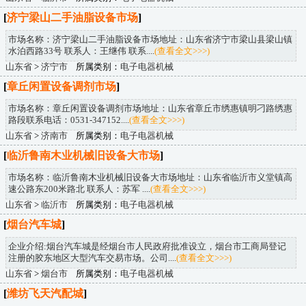
[
济宁梁山二手油脂设备市场
]
市场名称：济宁梁山二手油脂设备市场地址：山东省济宁市梁山县梁山镇
水泊西路33号 联系人：王继伟 联系....
(查看全文>>>)
山东省
>
济宁市
所属类别：
电子电器机械
[
章丘闲置设备调剂市场
]
市场名称：章丘闲置设备调剂市场地址：山东省章丘市绣惠镇明刁路绣惠
路段联系电话：0531-347152....
(查看全文>>>)
山东省
>
济南市
所属类别：
电子电器机械
[
临沂鲁南木业机械旧设备大市场
]
市场名称：临沂鲁南木业机械旧设备大市场地址：山东省临沂市义堂镇高
速公路东200米路北 联系人：苏军 ....
(查看全文>>>)
山东省
>
临沂市
所属类别：
电子电器机械
[
烟台汽车城
]
企业介绍:烟台汽车城是经烟台市人民政府批准设立，烟台市工商局登记
注册的胶东地区大型汽车交易市场。公司....
(查看全文>>>)
山东省
>
烟台市
所属类别：
电子电器机械
[
潍坊飞天汽配城
]