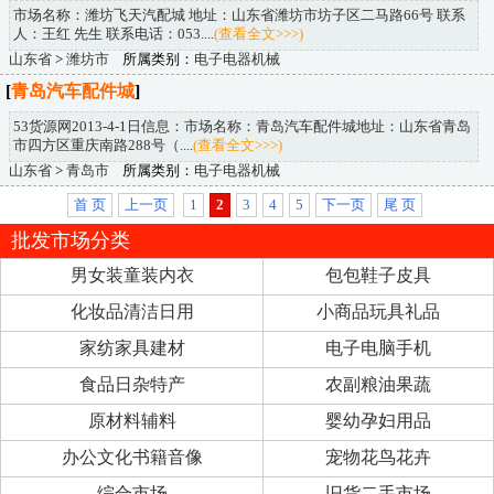
市场名称：潍坊飞天汽配城 地址：山东省潍坊市坊子区二马路66号 联系
人：王红 先生 联系电话：053....
(查看全文>>>)
山东省
>
潍坊市
所属类别：
电子电器机械
[
青岛汽车配件城
]
53货源网2013-4-1日信息：市场名称：青岛汽车配件城地址：山东省青岛
市四方区重庆南路288号（....
(查看全文>>>)
山东省
>
青岛市
所属类别：
电子电器机械
首 页
上一页
1
2
3
4
5
下一页
尾 页
批发市场分类
男女装童装内衣
包包鞋子皮具
化妆品清洁日用
小商品玩具礼品
家纺家具建材
电子电脑手机
食品日杂特产
农副粮油果蔬
原材料辅料
婴幼孕妇用品
办公文化书籍音像
宠物花鸟花卉
综合市场
旧货二手市场