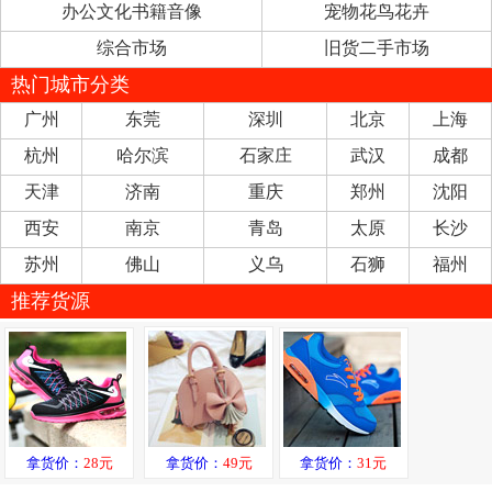
办公文化书籍音像
宠物花鸟花卉
综合市场
旧货二手市场
热门城市分类
广州
东莞
深圳
北京
上海
杭州
哈尔滨
石家庄
武汉
成都
天津
济南
重庆
郑州
沈阳
西安
南京
青岛
太原
长沙
苏州
佛山
义乌
石狮
福州
推荐货源
拿货价：
28元
拿货价：
49元
拿货价：
31元