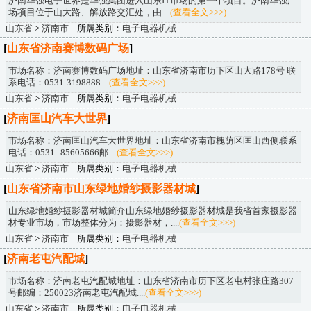
济南华强电子世界是华强集团进入山东IT市场的第一个项目。济南华强广
场项目位于山大路、解放路交汇处，由....
(查看全文>>>)
山东省
>
济南市
所属类别：
电子电器机械
[
山东省济南赛博数码广场
]
市场名称：济南赛博数码广场地址：山东省济南市历下区山大路178号 联
系电话：0531-3198888....
(查看全文>>>)
山东省
>
济南市
所属类别：
电子电器机械
[
济南匡山汽车大世界
]
市场名称：济南匡山汽车大世界地址：山东省济南市槐荫区匡山西侧联系
电话：0531--85605666邮....
(查看全文>>>)
山东省
>
济南市
所属类别：
电子电器机械
[
山东省济南市山东绿地婚纱摄影器材城
]
山东绿地婚纱摄影器材城简介山东绿地婚纱摄影器材城是我省首家摄影器
材专业市场，市场整体分为：摄影器材，....
(查看全文>>>)
山东省
>
济南市
所属类别：
电子电器机械
[
济南老屯汽配城
]
市场名称：济南老屯汽配城地址：山东省济南市历下区老屯村张庄路307
号邮编：250023济南老屯汽配城....
(查看全文>>>)
山东省
>
济南市
所属类别：
电子电器机械