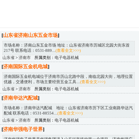
[
山东省济南山东五金市场
]
市场名称：济南山东五金市场 地址：山东省济南市历城区北园大街东首
217号 联系电话：0531-889....
(查看全文>>>)
山东省
>
济南市
所属类别：
电子电器机械
[
济南国际五金机电城
]
济南国际五金机电城位于济南市历山北路中段，南临北园大街，地理位置
优越，交通便利，市场主要经营五金工具....
(查看全文>>>)
山东省
>
济南市
所属类别：
电子电器机械
[
济南华达汽配城
]
市场名称：济南华达汽配城 地址：山东省济南市历下区工业南路华达汽
配城 联系电话：0531-88554....
(查看全文>>>)
山东省
>
济南市
所属类别：
电子电器机械
[
济南华强电子世界
]