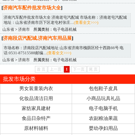
[
济南汽车配件批发市场大全
]
济南汽车配件批发市场大全 济南老屯汽配城 市场名称：济南老屯汽配城
地址：山东省济南市历下区老屯村张庄....
(查看全文>>>)
山东省
>
济南市
所属类别：
电子电器机械
[
济南段店汽配城,济南汽车用品展
]
市场名称：济南段店汽配城地址:山东省济南市槐荫区经十西路66号 电
话:0531-87515588邮编....
(查看全文>>>)
山东省
>
济南市
所属类别：
电子电器机械
首 页
上一页
1
下一页
尾 页
批发市场分类
男女装童装内衣
包包鞋子皮具
化妆品清洁日用
小商品玩具礼品
家纺家具建材
电子电脑手机
食品日杂特产
农副粮油果蔬
原材料辅料
婴幼孕妇用品