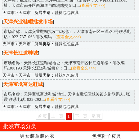
天津鞋子批发市场大全 天津兴业里鞋城 市场名称：天津兴业里鞋城地
址：天津市南开区西湖道与白堤路交叉口....
(查看全文>>>)
天津市
>
天津市
所属类别：
鞋祙包包皮具
[
天津兴业鞋帽批发市场
]
市场名称：天津兴业鞋帽批发市场地址：天津市南开区三潭路9号联系电
话：022-7371063 邮政编码....
(查看全文>>>)
天津市
>
天津市
所属类别：
鞋祙包包皮具
[
天津长江道鞋城
]
市场名称：天津长江道鞋城地址：天津市南开区长江道邮编：邮政编
码:300193 天津长江道鞋城简介：日....
(查看全文>>>)
天津市
>
天津市
所属类别：
鞋祙包包皮具
[
天津宝坻富达鞋城
]
市场名称：天津宝坻富达鞋城 地址: 天津市宝坻区城关镇东街联系人: 张
震 联系电话: 022-292....
(查看全文>>>)
天津市
>
天津市
所属类别：
鞋祙包包皮具
首 页
上一页
1
下一页
尾 页
批发市场分类
男女装童装内衣
包包鞋子皮具