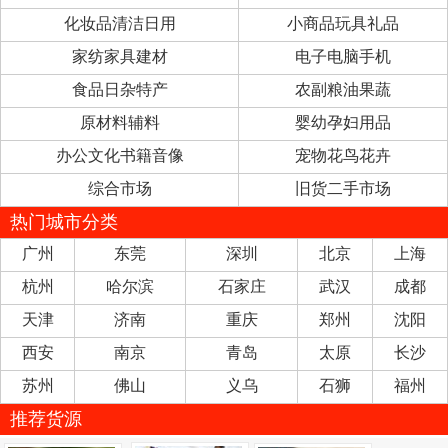
化妆品清洁日用
小商品玩具礼品
家纺家具建材
电子电脑手机
食品日杂特产
农副粮油果蔬
原材料辅料
婴幼孕妇用品
办公文化书籍音像
宠物花鸟花卉
综合市场
旧货二手市场
热门城市分类
广州
东莞
深圳
北京
上海
杭州
哈尔滨
石家庄
武汉
成都
天津
济南
重庆
郑州
沈阳
西安
南京
青岛
太原
长沙
苏州
佛山
义乌
石狮
福州
推荐货源