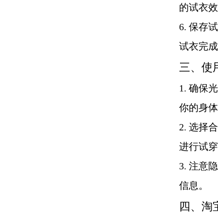
的试衣效
6. 保
试衣完成
三、使
1. 确
你的身体
2. 选
进行试穿
3. 注
信息。
四、淘