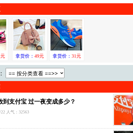
源
8元
拿货价：
49元
拿货价：
31元
：
荐
放到支付宝 过一夜变成多少？
/22 人气：32563