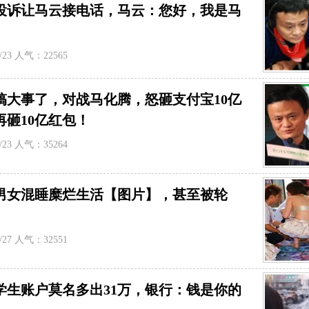
投诉让马云接电话，马云：您好，我是马
/23 人气：22565
搞大事了，对战马化腾，怒砸支付宝10亿
再砸10亿红包！
/23 人气：35264
男女混睡糜烂生活【图片】，甚至被轮
/27 人气：32551
大学生账户莫名多出31万，银行：钱是你的