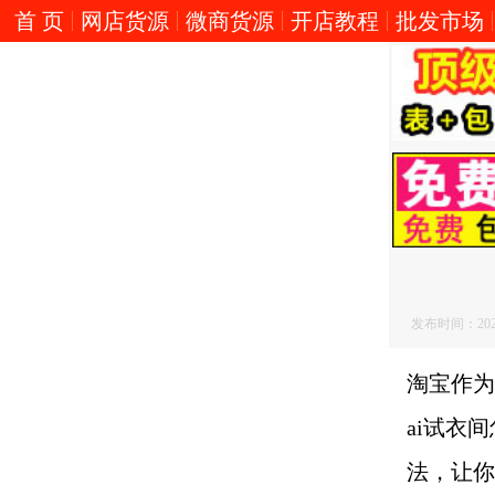
首 页
网店货源
微商货源
开店教程
批发市场
发布时间：2026/5
淘宝作为
ai试衣
法，让你