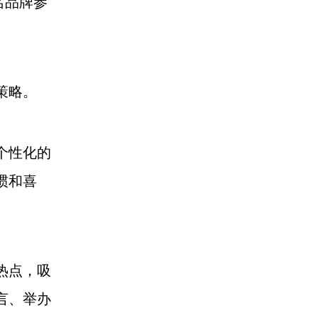
名品牌参
策略。
个性化的
惯和喜
热点，吸
言、举办