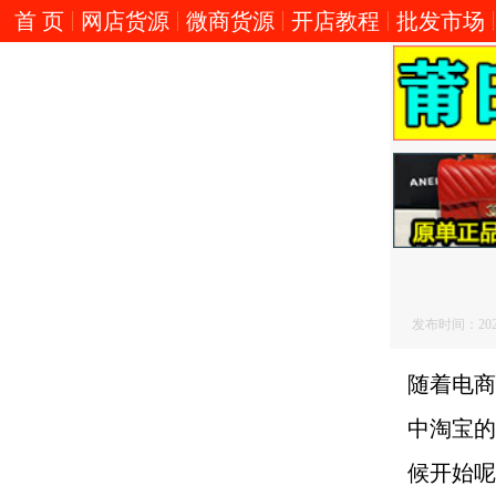
首 页
网店货源
微商货源
开店教程
批发市场
发布时间：2026/5
随着电商
中淘宝的
候开始呢