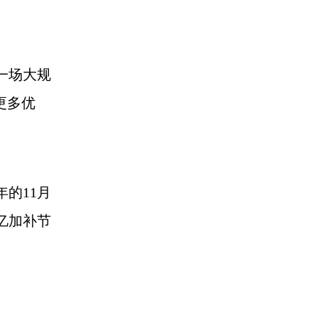
一场大规
更多优
的11月
亿加补节