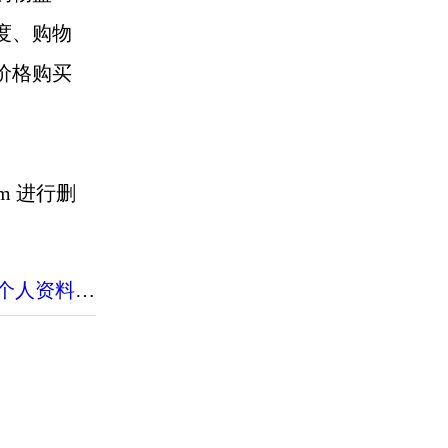
度、购物
价格购买
com 进行删
a个人资料
|
淘宝几天后会自动收货
|