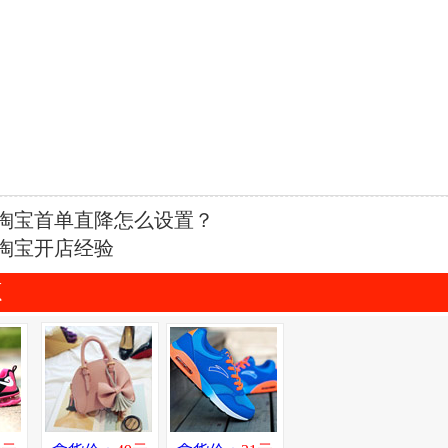
淘宝首单直降怎么设置？
淘宝开店经验
源