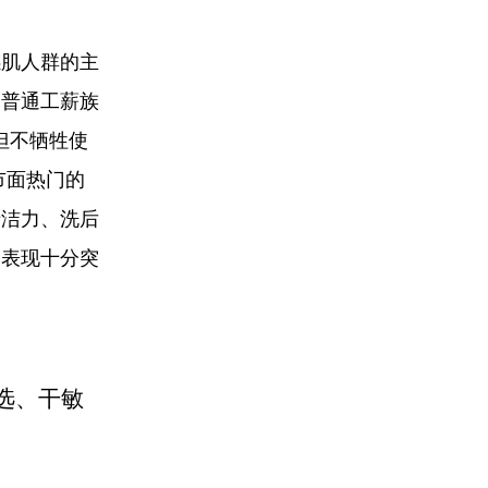
感肌人群的主
和普通工薪族
但不牺牲使
市面热门的
清洁力、洗后
合表现十分突
选、干敏