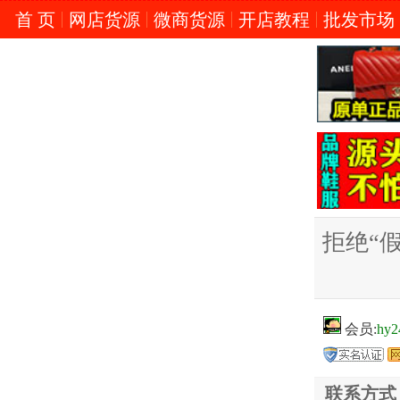
首 页
网店货源
微商货源
开店教程
批发市场
拒绝“
会员:
hy2
联系方式