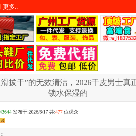
更多..
假滑拔干”的无效清洁，2026干皮男士真
锁水保湿的
43644
发布于:2026/6/17 共:
477
位观众
：