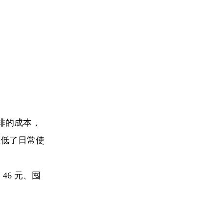
啡的成本，
拉低了日常使
6 元、囤