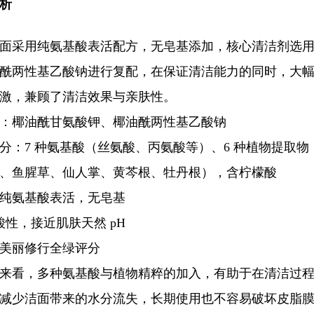
析
面采用纯氨基酸表活配方，无皂基添加，核心清洁剂选
酰两性基乙酸钠进行复配，在保证清洁能力的同时，大
激，兼顾了清洁效果与亲肤性。
：椰油酰甘氨酸钾、椰油酰两性基乙酸钠
分：7 种氨基酸（丝氨酸、丙氨酸等）、6 种植物提取物
、鱼腥草、仙人掌、黄芩根、牡丹根），含柠檬酸
纯氨基酸表活，无皂基
酸性，接近肌肤天然 pH
美丽修行全绿评分
来看，多种氨基酸与植物精粹的加入，有助于在清洁过
减少洁面带来的水分流失，长期使用也不容易破坏皮脂