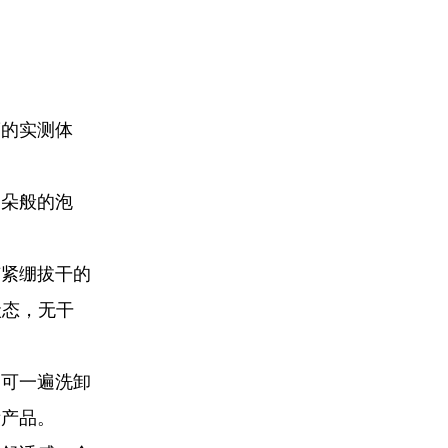
度的实测体
云朵般的泡
有紧绷拔干的
状态，无干
，可一遍洗卸
妆产品。