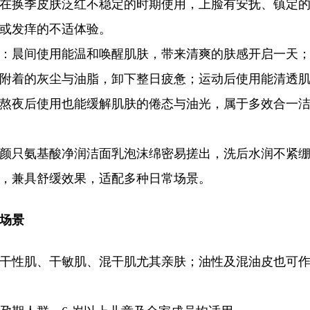
在换季皮肤泛红不稳定的时期使用，上脸有安抚、镇定
或发痒的不适体验。
：晨间使用能温和唤醒肌肤，带来清爽的肤感开启一天
附着的灰尘与油脂，卸下整日疲惫；运动后使用能清透
熬夜后使用也能缓解肌肤的倦态与油光，属于多效合一
颜只氨基酸净润洁面乳泡沫绵密易搓出，洗后水润不紧
，兼具舒缓效果，适配多种日常场景。
场景
干性肌、干敏肌、混干肌尤其亲肤；油性及混油皮也可