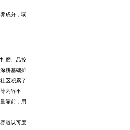
。
滋养成分，弱
方打磨、品控
牌深耕基础护
容社区积累了
书等内容平
销量靠前，用
。
面赛道认可度