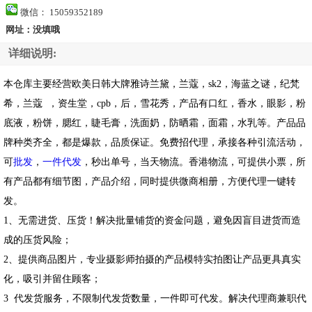
微信： 15059352189
网址：没填哦
详细说明:
本仓库主要经营欧美日韩大牌雅诗兰黛，兰蔻，sk2，海蓝之谜，纪梵
希，兰蔻 ，资生堂，cpb，后，雪花秀，产品有口红，香水，眼影，粉
底液，粉饼，腮红，睫毛膏，洗面奶，防晒霜，面霜，水乳等。产品品
牌种类齐全，都是爆款，品质保证。免费招代理，承接各种引流活动，
可
批发
，
一件代发
，秒出单号，当天物流。香港物流，可提供小票，所
有产品都有细节图，产品介绍，同时提供微商相册，方便代理一键转
发。
1、无需进货、压货！解决批量铺货的资金问题，避免因盲目进货而造
成的压货风险；
2、提供商品图片，专业摄影师拍摄的产品模特实拍图让产品更具真实
化，吸引并留住顾客；
3 代发货服务，不限制代发货数量，一件即可代发。解决代理商兼职代