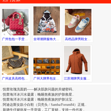
广州包包一手货源，工厂直销一件代发，专注原厂进口皮，全国包邮诚招代理
全球潮牌服饰大牌男装一手货源，一件代发，随意退换
高档品牌男鞋女鞋新款广州工厂直销 支持退换 代发包邮 诚招代理
广州皮具高档包包货源 专柜品质 诚招代理 一件代发全球可达
广州大牌男包女包手表工厂 高品质 诚招微商代理 一件代发
江苏潮牌男女服饰一手货源工厂直供一件代发
.
悦蕾玫瑰洗面奶——解决肌肤问题的关键密码
..
.
悦蕾海洋冰川水凝露：晚睡熬夜族的护肤救星
..
.
悦蕾海洋冰川水凝露：晚睡熬夜族的护肤法宝
..
.
阿迪达斯女款小白鞋（贝壳头 / Samba/Forum84）正规
..
.
新塘牛仔裙批发一手货源，工厂直销，支持一件代发
..