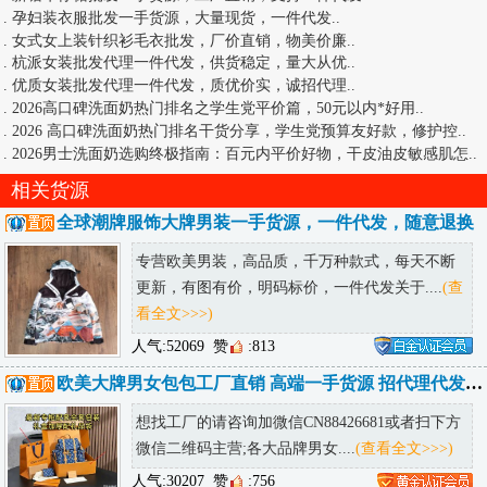
.
孕妇装衣服批发一手货源，大量现货，一件代发
..
.
女式女上装针织衫毛衣批发，厂价直销，物美价廉
..
.
杭派女装批发代理一件代发，供货稳定，量大从优
..
.
优质女装批发代理一件代发，质优价实，诚招代理
..
.
2026高口碑洗面奶热门排名之学生党平价篇，50元以内*好用
..
.
2026 高口碑洗面奶热门排名干货分享，学生党预算友好款，修护控
..
.
2026男士洗面奶选购终极指南：百元内平价好物，干皮油皮敏感肌怎
..
相关货源
全球潮牌服饰大牌男装一手货源，一件代发，随意退换
专营欧美男装，高品质，千万种款式，每天不断
更新，有图有价，明码标价，一件代发关于....
(查
看全文>>>)
人气:52069
赞
:813
欧美大牌男女包包工厂直销 高端一手货源 招代理代发包邮 可发海外
想找工厂的请咨询加微信CN88426681或者扫下方
微信二维码主营;各大品牌男女....
(查看全文>>>)
人气:30207
赞
:756