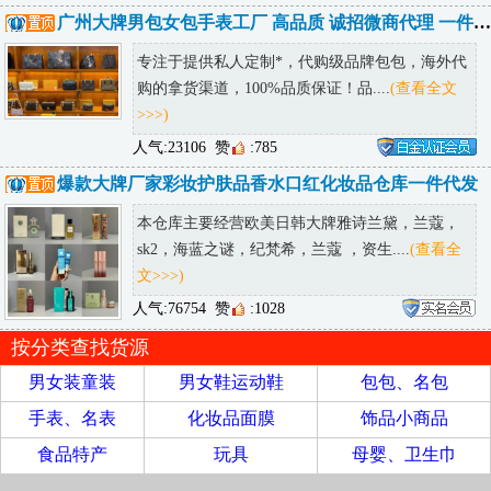
广州大牌男包女包手表工厂 高品质 诚招微商代理 一件代发
专注于提供私人定制*，代购级品牌包包，海外代
购的拿货渠道，100%品质保证！品....
(查看全文
>>>)
人气:23106
赞
:785
爆款大牌厂家彩妆护肤品香水口红化妆品仓库一件代发
本仓库主要经营欧美日韩大牌雅诗兰黛，兰蔻，
sk2，海蓝之谜，纪梵希，兰蔻 ，资生....
(查看全
文>>>)
人气:76754
赞
:1028
按分类查找货源
男女装童装
男女鞋运动鞋
包包、名包
手表、名表
化妆品面膜
饰品小商品
食品特产
玩具
母婴、卫生巾