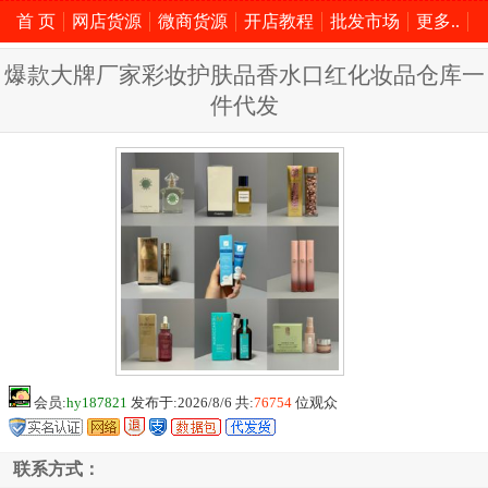
首 页
网店货源
微商货源
开店教程
批发市场
更多..
爆款大牌厂家彩妆护肤品香水口红化妆品仓库一
件代发
会员:
hy187821
发布于:2026/8/6 共:
76754
位观众
联系方式：