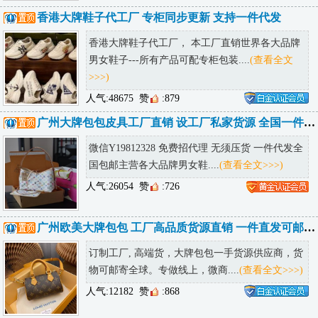
香港大牌鞋子代工厂 专柜同步更新 支持一件代发
香港大牌鞋子代工厂， 本工厂直销世界各大品牌
男女鞋子---所有产品可配专柜包装....
(查看全文
>>>)
人气:48675
赞
:879
广州大牌包包皮具工厂直销 设工厂私家货源 全国一件代发诚招代理
微信Y19812328 免费招代理 无须压货 一件代发全
国包邮主营各大品牌男女鞋....
(查看全文>>>)
人气:26054
赞
:726
广州欧美大牌包包 工厂高品质货源直销 一件直发可邮全球
订制工厂, 高端货，大牌包包一手货源供应商，货
物可邮寄全球。专做线上，微商....
(查看全文>>>)
人气:12182
赞
:868