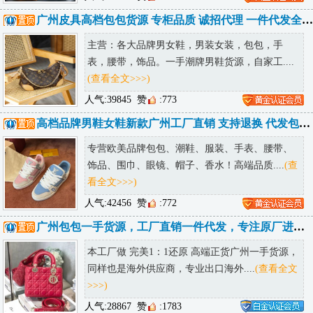
广州皮具高档包包货源 专柜品质 诚招代理 一件代发全球可达
主营：各大品牌男女鞋，男装女装，包包，手
表，腰带，饰品。一手潮牌男鞋货源，自家工....
(查看全文>>>)
人气:39845
赞
:773
高档品牌男鞋女鞋新款广州工厂直销 支持退换 代发包邮 诚招代理
专营欧美品牌包包、潮鞋、服装、手表、腰带、
饰品、围巾、眼镜、帽子、香水！高端品质....
(查
看全文>>>)
人气:42456
赞
:772
广州包包一手货源，工厂直销一件代发，专注原厂进口皮，全国包邮诚招代理
本工厂做 完美1：1还原 高端正货广州一手货源，
同样也是海外供应商，专业出口海外....
(查看全文
>>>)
人气:28867
赞
:1783