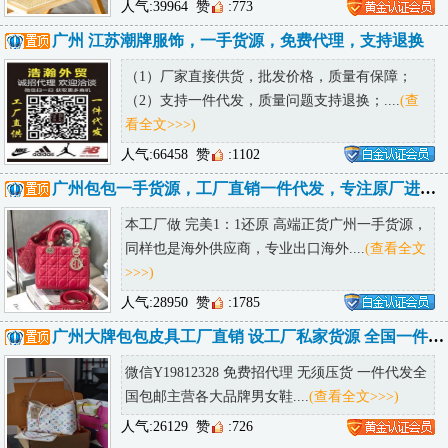
人气:39964
赞
:773
广州 江苏潮牌服饰，一手货源，免费代理，支持退换
（1）厂家直接供货，批发价格，质量有保障；
（2）支持一件代发，质量问题支持退换；....
(查
看全文>>>)
人气:66458
赞
:1102
广州包包一手货源，工厂直销一件代发，专注原厂进口皮，全国包邮诚招代理
本工厂做 完美1：1还原 高端正货广州一手货源，
同样也是海外供应商，专业出口海外....
(查看全文
>>>)
人气:28950
赞
:1785
广州大牌包包皮具工厂直销 设工厂私家货源 全国一件代发诚招代理
微信Y19812328 免费招代理 无须压货 一件代发全
国包邮主营各大品牌男女鞋....
(查看全文>>>)
人气:26129
赞
:726