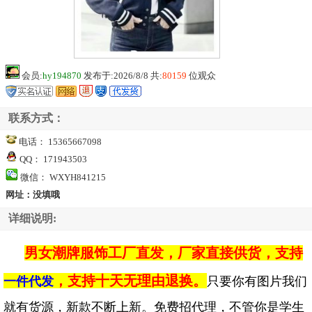
会员:
hy194870
发布于:2026/8/8 共:
80159
位观众
联系方式：
电话： 15365667098
QQ： 171943503
微信： WXYH841215
网址：没填哦
详细说明:
男女潮牌服饰工厂直发，厂家直接供货，支持
，支持十天无理由退换。
一件代发
只要你有图片我们
就有货源，新款不断上新。免费招代理，不管你是学生