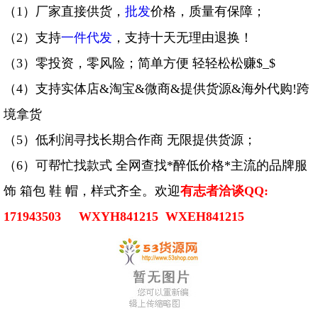
（1）厂家直接供货，
批发
价格，质量有保障；
（2）支持
一件代发
，支持十天无理由退换！
（3）零投资，零风险；简单方便 轻轻松松赚$_$
（4）支持实体店&淘宝&微商&提供货源&海外代购!跨
境拿货
（5）低利润寻找长期合作商 无限提供货源；
（6）可帮忙找款式 全网查找*醉低价格*主流的品牌服
饰 箱包 鞋 帽，样式齐全。欢迎
有志者洽谈QQ:
171943503 WXYH841215 WXEH841215