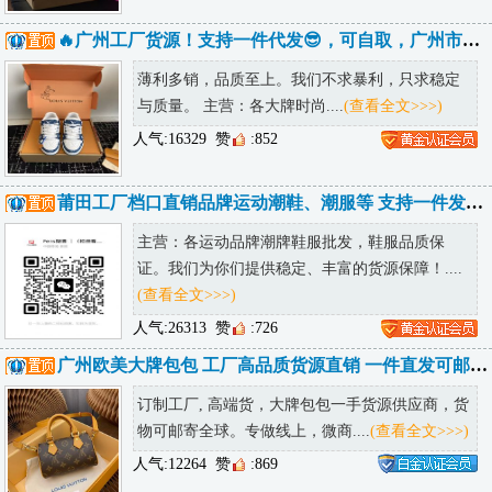
🔥广州工厂货源！支持一件代发😎，可自取，广州市内可送货上门
薄利多销，品质至上。我们不求暴利，只求稳定
与质量。 主营：各大牌时尚....
(查看全文>>>)
人气:16329
赞
:852
莆田工厂档口直销品牌运动潮鞋、潮服等 支持一件发货 提供精修实拍
主营：各运动品牌潮牌鞋服批发，鞋服品质保
证。我们为你们提供稳定、丰富的货源保障！....
(查看全文>>>)
人气:26313
赞
:726
广州欧美大牌包包 工厂高品质货源直销 一件直发可邮全球
订制工厂, 高端货，大牌包包一手货源供应商，货
物可邮寄全球。专做线上，微商....
(查看全文>>>)
人气:12264
赞
:869