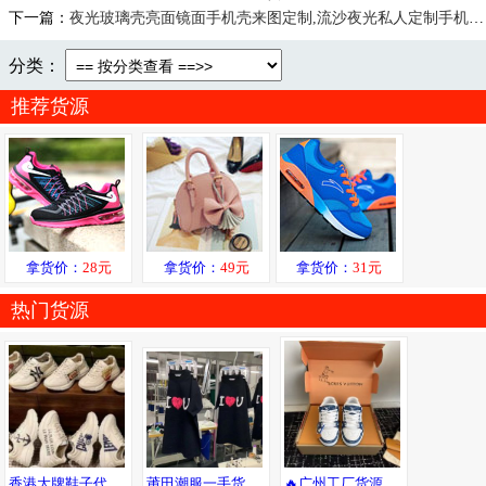
下一篇：
夜光玻璃壳亮面镜面手机壳来图定制,流沙夜光私人定制手机壳之家批发
分类：
推荐货源
拿货价：
28元
拿货价：
49元
拿货价：
31元
热门货源
香港大牌鞋子代工厂 专柜同步更新 支持一件代发
莆田潮服一手货源 只做高版本 自设工厂 强迫患者必进 低端勿进
🔥广州工厂货源！支持一件代发😎，可自取，广州市内可送货上门