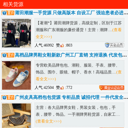
相关货源
莆田潮服一手货源 只做高版本 自设工厂 强迫患者必进 低端勿进
【著潮*】莆田潮牌货源，高级定制，区别于江苏
潮服和广东潮服的廉价通货！主营：潮牌....
(查看
全文>>>)
人气:46992
赞
:803
高档品牌男鞋女鞋新款广州工厂直销 支持退换 代发包邮 诚招代理
专营欧美品牌包包、潮鞋、服装、手表、腰带、
饰品、围巾、眼镜、帽子、香水！高端品质....
(查
看全文>>>)
人气:42504
赞
:772
广州皮具高档包包货源 专柜品质 诚招代理 一件代发全球可达
主营：各大品牌男女鞋，男装女装，包包，手
表，腰带，饰品。一手潮牌男鞋货源，自家工....
(查看全文>>>)