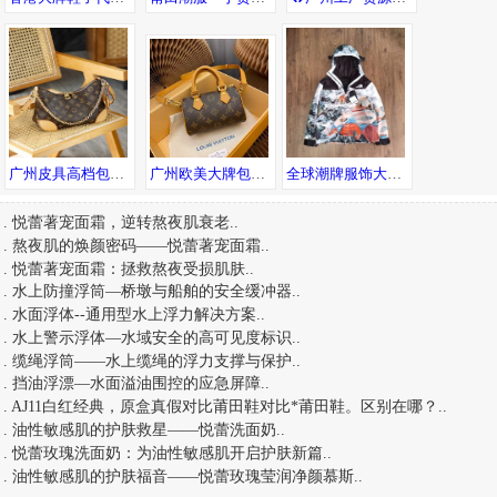
广州皮具高档包包货源 专柜品质 诚招代理 一件代发全球可达
广州欧美大牌包包 工厂高品质货源直销 一件直发可邮全球
全球潮牌服饰大牌男装一手货源，一件代发，随意退换
.
悦蕾著宠面霜，逆转熬夜肌衰老
..
.
熬夜肌的焕颜密码——悦蕾著宠面霜
..
.
悦蕾著宠面霜：拯救熬夜受损肌肤
..
.
水上防撞浮筒—桥墩与船舶的安全缓冲器
..
.
水面浮体--通用型水上浮力解决方案
..
.
水上警示浮体—水域安全的高可见度标识
..
.
缆绳浮筒——水上缆绳的浮力支撑与保护
..
.
挡油浮漂—水面溢油围控的应急屏障
..
.
AJ11白红经典，原盒真假对比莆田鞋对比*莆田鞋。区别在哪？
..
.
油性敏感肌的护肤救星——悦蕾洗面奶
..
.
悦蕾玫瑰洗面奶：为油性敏感肌开启护肤新篇
..
.
油性敏感肌的护肤福音——悦蕾玫瑰莹润净颜慕斯
..