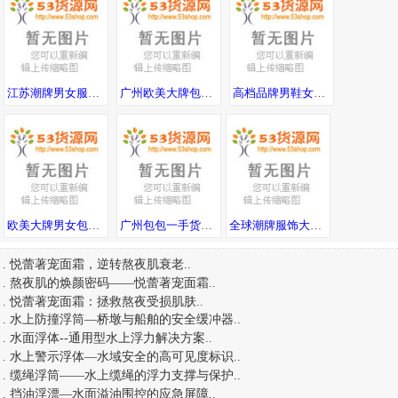
江苏潮牌男女服饰一手货源工厂直供一件代发
广州欧美大牌包包 工厂高品质货源直销 一件直发可邮全球
高档品牌男鞋女鞋新款广州工厂直销 支持退换 代发包邮 诚招代理
欧美大牌男女包包工厂直销 高端一手货源 招代理代发包邮 可发海外
广州包包一手货源，工厂直销一件代发，专注原厂进口皮，全国包邮诚招代理
全球潮牌服饰大牌男装一手货源，一件代发，随意退换
.
悦蕾著宠面霜，逆转熬夜肌衰老
..
.
熬夜肌的焕颜密码——悦蕾著宠面霜
..
.
悦蕾著宠面霜：拯救熬夜受损肌肤
..
.
水上防撞浮筒—桥墩与船舶的安全缓冲器
..
.
水面浮体--通用型水上浮力解决方案
..
.
水上警示浮体—水域安全的高可见度标识
..
.
缆绳浮筒——水上缆绳的浮力支撑与保护
..
.
挡油浮漂—水面溢油围控的应急屏障
..