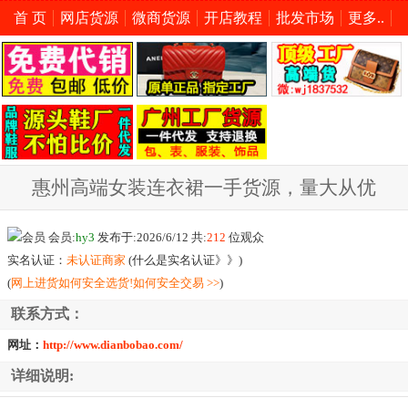
首 页
网店货源
微商货源
开店教程
批发市场
更多..
惠州高端女装连衣裙一手货源，量大从优
会员:
hy3
发布于:2026/6/12 共:
212
位观众
实名认证：
未认证商家
(
什么是实名认证》》
)
(
网上进货如何安全选货!如何安全交易 >>
)
联系方式：
网址：
http://www.dianbobao.com/
详细说明: