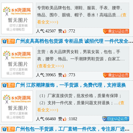
专营欧美品牌包包、潮鞋、服装、手表、腰带、
饰品、围巾、眼镜、帽子、香水！高端品质....
(查
看全文>>>)
人气:42507
赞
:772
广州皮具高档包包货源 专柜品质 诚招代理 一件代发全球可达
主营：各大品牌男女鞋，男装女装，包包，手
表，腰带，饰品。一手潮牌男鞋货源，自家工....
(查看全文>>>)
人气:39965
赞
:773
广州 江苏潮牌服饰，一手货源，免费代理，支持退换
（1）厂家直接供货，批发价格，质量有保障；
（2）支持一件代发，质量问题支持退换；....
(查
看全文>>>)
人气:66460
赞
:1102
广州包包一手货源，工厂直销一件代发，专注原厂进口皮，全国包邮诚招代理