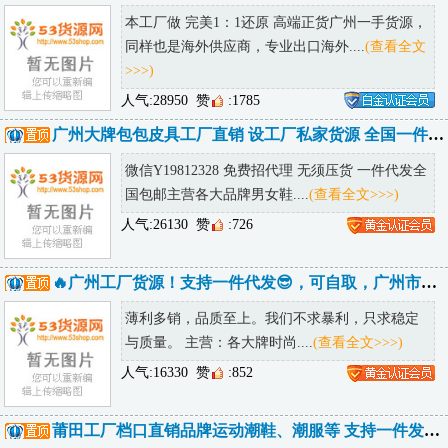
本工厂做 完美1：1还原 高端正货广州一手货源，
同样也是海外供应商，专业出口海外....
(查看全文
>>>)
人气:28950
赞
:1785
广州大牌包包皮具工厂直销 设工厂私家货源 全国一件代发诚招代理
微信Y19812328 免费招代理 无须压货 一件代发全
国包邮主营各大品牌男女鞋....
(查看全文>>>)
人气:26130
赞
:726
🔥广州工厂货源！支持一件代发😎，可自取，广州市内可送货上门
薄利多销，品质至上。我们不求暴利，只求稳定
与质量。 主营：各大牌时尚....
(查看全文>>>)
人气:16330
赞
:852
莆田工厂档口直销品牌运动潮鞋、潮服等 支持一件发货 提供精修实拍