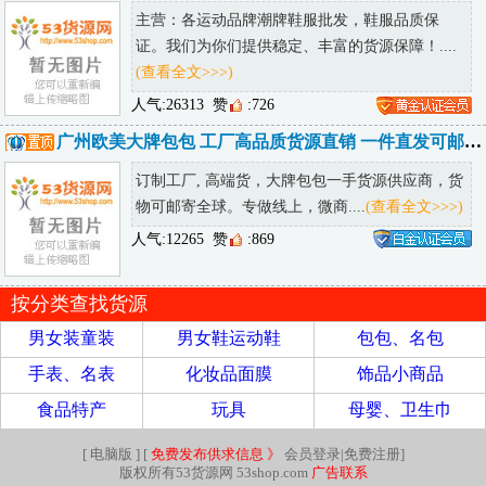
主营：各运动品牌潮牌鞋服批发，鞋服品质保
证。我们为你们提供稳定、丰富的货源保障！....
(查看全文>>>)
人气:26313
赞
:726
广州欧美大牌包包 工厂高品质货源直销 一件直发可邮全球
订制工厂, 高端货，大牌包包一手货源供应商，货
物可邮寄全球。专做线上，微商....
(查看全文>>>)
人气:12265
赞
:869
按分类查找货源
男女装童装
男女鞋运动鞋
包包、名包
手表、名表
化妆品面膜
饰品小商品
食品特产
玩具
母婴、卫生巾
[
电脑版
] [
免费发布供求信息 》
会员登录|免费注册
]
版权所有53货源网 53shop.com
广告联系