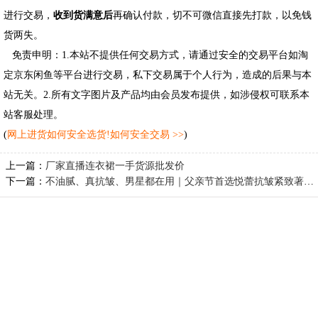
进行交易，
收到货满意后
再确认付款，切不可微信直接先打款，以免钱
货两失。
免责申明：1.本站不提供任何交易方式，请通过安全的交易平台如淘
定京东闲鱼等平台进行交易，私下交易属于个人行为，造成的后果与本
站无关。2.所有文字图片及产品均由会员发布提供，如涉侵权可联系本
站客服处理。
(
网上进货如何安全选货!如何安全交易 >>
)
上一篇：
厂家直播连衣裙一手货源批发价
下一篇：
不油腻、真抗皱、男星都在用｜父亲节首选悦蕾抗皱紧致著宠面霜