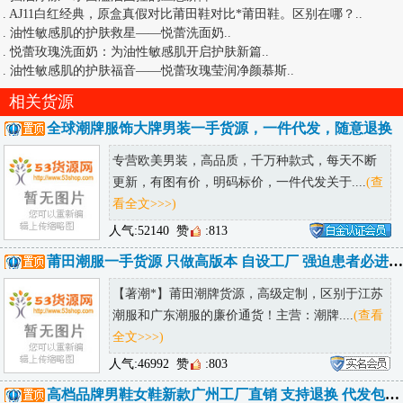
.
AJ11白红经典，原盒真假对比莆田鞋对比*莆田鞋。区别在哪？
..
.
油性敏感肌的护肤救星——悦蕾洗面奶
..
.
悦蕾玫瑰洗面奶：为油性敏感肌开启护肤新篇
..
.
油性敏感肌的护肤福音——悦蕾玫瑰莹润净颜慕斯
..
相关货源
全球潮牌服饰大牌男装一手货源，一件代发，随意退换
专营欧美男装，高品质，千万种款式，每天不断
更新，有图有价，明码标价，一件代发关于....
(查
看全文>>>)
人气:52140
赞
:813
莆田潮服一手货源 只做高版本 自设工厂 强迫患者必进 低端勿进
【著潮*】莆田潮牌货源，高级定制，区别于江苏
潮服和广东潮服的廉价通货！主营：潮牌....
(查看
全文>>>)
人气:46992
赞
:803
高档品牌男鞋女鞋新款广州工厂直销 支持退换 代发包邮 诚招代理