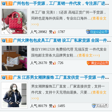
广州包包一手货源，工厂直销一件代发，专注原厂进口皮，全国包邮诚招代理
本工厂做 完美1：1还原 高端正货广州一手货源，
同样也是海外供应商，专业出口海外....
(查看全文
>>>)
人气:28982
赞
:1787
广州大牌包包皮具工厂直销 设工厂私家货源 全国一件代发诚招代理
微信Y19812328 免费招代理 无须压货 一件代发全
国包邮主营各大品牌男女鞋....
(查看全文>>>)
人气:26170
赞
:726
广东 江苏男女潮牌服饰 工厂直发供货 一手货源 一件代发售后无忧
男女潮牌服饰工厂直发，厂家直接供货，支持一
件代发，支持十天无理由退换。只要....
(查看全文
>>>)
人气:80179
赞
:1495