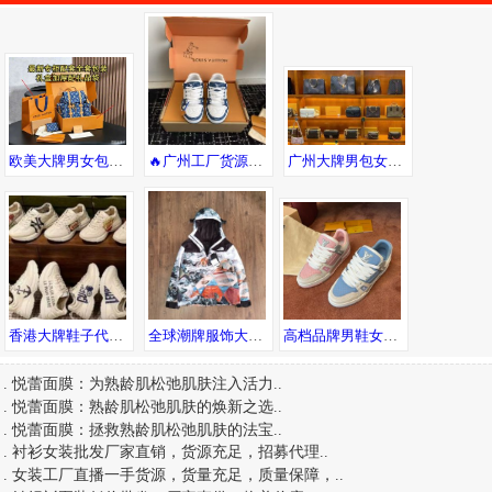
欧美大牌男女包包工厂直销 高端一手货源 招代理代发包邮 可发海外
🔥广州工厂货源！支持一件代发😎，可自取，广州市内可送货上门
广州大牌男包女包手表工厂 高品质 诚招微商代理 一件代发
香港大牌鞋子代工厂 专柜同步更新 支持一件代发
全球潮牌服饰大牌男装一手货源，一件代发，随意退换
高档品牌男鞋女鞋新款广州工厂直销 支持退换 代发包邮 诚招代理
.
悦蕾面膜：为熟龄肌松弛肌肤注入活力
..
.
悦蕾面膜：熟龄肌松弛肌肤的焕新之选
..
.
悦蕾面膜：拯救熟龄肌松弛肌肤的法宝
..
.
衬衫女装批发厂家直销，货源充足，招募代理
..
.
女装工厂直播一手货源，货量充足，质量保障，
..