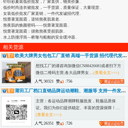
.
针织衫夏装低价批发，厂家直供，物美价廉
..
.
低价时尚连衣裙批发，一手货源，质量保证，大量现货
..
.
女装低价批发厂家直销，一件代发诚招代理
..
.
悦蕾著宠面霜，逆转熬夜肌衰老
..
.
熬夜肌的焕颜密码——悦蕾著宠面霜
..
.
悦蕾著宠面霜：拯救熬夜受损肌肤
..
.
水上防撞浮筒—桥墩与船舶的安全缓冲器
..
相关货源
欧美大牌男女包包工厂直销 高端一手货源 招代理代发包邮 可发海外
想找工厂的请咨询加微信CN88426681或者扫下方
微信二维码主营;各大品牌男女....
(查看全文>>>)
人气:30321
赞
:756
莆田工厂档口直销品牌运动潮鞋、潮服等 支持一件发货 提供精修实拍
主营：各运动品牌潮牌鞋服批发，鞋服品质保
证。我们为你们提供稳定、丰富的货源保障！....
(查看全文>>>)
人气:26351
赞
:726