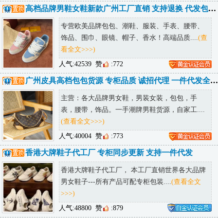
高档品牌男鞋女鞋新款广州工厂直销 支持退换 代发包邮 诚招代理
专营欧美品牌包包、潮鞋、服装、手表、腰带、
饰品、围巾、眼镜、帽子、香水！高端品质....
(查
看全文>>>)
人气:42539
赞
:772
广州皮具高档包包货源 专柜品质 诚招代理 一件代发全球可达
主营：各大品牌男女鞋，男装女装，包包，手
表，腰带，饰品。一手潮牌男鞋货源，自家工....
(查看全文>>>)
人气:40004
赞
:773
香港大牌鞋子代工厂 专柜同步更新 支持一件代发
香港大牌鞋子代工厂， 本工厂直销世界各大品牌
男女鞋子---所有产品可配专柜包装....
(查看全文
>>>)
人气:48800
赞
:879