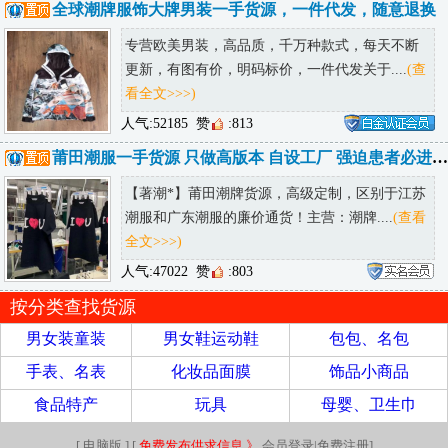
全球潮牌服饰大牌男装一手货源，一件代发，随意退换
专营欧美男装，高品质，千万种款式，每天不断
更新，有图有价，明码标价，一件代发关于....
(查
看全文>>>)
人气:52185
赞
:813
莆田潮服一手货源 只做高版本 自设工厂 强迫患者必进 低端勿进
【著潮*】莆田潮牌货源，高级定制，区别于江苏
潮服和广东潮服的廉价通货！主营：潮牌....
(查看
全文>>>)
人气:47022
赞
:803
按分类查找货源
男女装童装
男女鞋运动鞋
包包、名包
手表、名表
化妆品面膜
饰品小商品
食品特产
玩具
母婴、卫生巾
[
电脑版
] [
免费发布供求信息 》
会员登录|免费注册
]