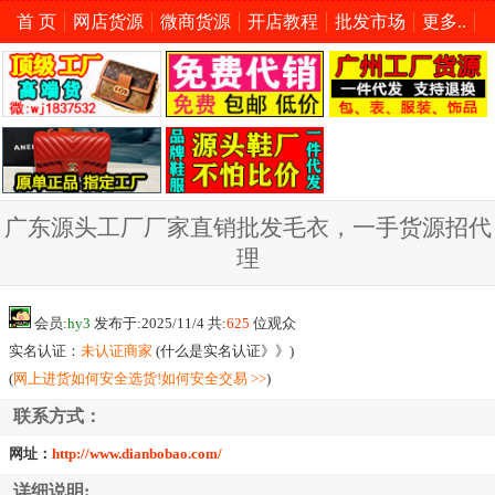
首 页
网店货源
微商货源
开店教程
批发市场
更多..
广东源头工厂厂家直销批发毛衣，一手货源招代
理
会员:
hy3
发布于:2025/11/4 共:
625
位观众
实名认证：
未认证商家
(
什么是实名认证》》
)
(
网上进货如何安全选货!如何安全交易 >>
)
联系方式：
网址：
http://www.dianbobao.com/
详细说明: