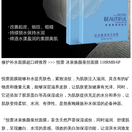
修护补水面膜超口碑推荐 >>> 悦蕾 冰泉焕颜蚕丝面膜 118RMB/6P
悦蕾面膜能够补水提亮肤色，紧致淡纹，为肌肤注入滋润。其含有的矿
物质和微量元素，能够深层滋养皮肤，让肌肤更加健康有光泽。同时，
它还添加了胶原蛋白等高保湿成分，为肌肤提供充足的水分和养分，让
肌肤变得柔软、水润、有弹性。是熬夜晚睡族补水保湿的必备神器。
『悦蕾冰泉焕颜蚕丝面膜』富含天然芦荟保湿成份，同时滋润、舒缓肌
肤，呈现嫩白、水滢的质感。强效的美白加保湿功能，让澎湃水润激发