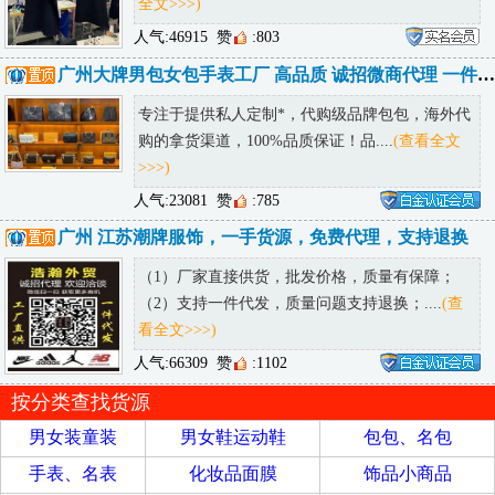
全文>>>)
人气:46915
赞
:803
广州大牌男包女包手表工厂 高品质 诚招微商代理 一件代发
专注于提供私人定制*，代购级品牌包包，海外代
购的拿货渠道，100%品质保证！品....
(查看全文
>>>)
人气:23081
赞
:785
广州 江苏潮牌服饰，一手货源，免费代理，支持退换
（1）厂家直接供货，批发价格，质量有保障；
（2）支持一件代发，质量问题支持退换；....
(查
看全文>>>)
人气:66309
赞
:1102
按分类查找货源
男女装童装
男女鞋运动鞋
包包、名包
手表、名表
化妆品面膜
饰品小商品