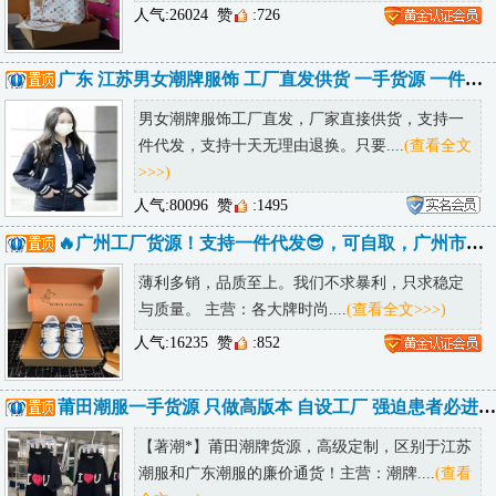
人气:26024
赞
:726
广东 江苏男女潮牌服饰 工厂直发供货 一手货源 一件代发售后无忧
男女潮牌服饰工厂直发，厂家直接供货，支持一
件代发，支持十天无理由退换。只要....
(查看全文
>>>)
人气:80096
赞
:1495
🔥广州工厂货源！支持一件代发😎，可自取，广州市内可送货上门
薄利多销，品质至上。我们不求暴利，只求稳定
与质量。 主营：各大牌时尚....
(查看全文>>>)
人气:16235
赞
:852
莆田潮服一手货源 只做高版本 自设工厂 强迫患者必进 低端勿进
【著潮*】莆田潮牌货源，高级定制，区别于江苏
潮服和广东潮服的廉价通货！主营：潮牌....
(查看