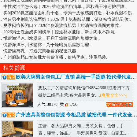
.
2026男士洗面奶选购终极指南：百元内平价好物，干皮油皮敏感肌怎
..
.
中性皮洁面怎么选｜2026 维稳洗面奶清单，温和洗干净还护屏障
..
.
实测2026氨基酸洁面乳前十名，专为干皮敏感肌打造，补水保湿不伤
..
.
油皮男生别乱选洗面奶！2026 男士氨基酸洁面，清爽祛痘清洁到位
..
.
夏季闷痘长闭口？2026油皮混油痘肌男士控油祛痘洗面奶推荐
..
.
2026男士洗面奶实测榜单｜控油补水兼顾，新手闭眼不踩坑
..
.
悦蕾海洋冰川水凝露：开启干燥暗沉肌的焕颜之旅
..
.
悦蕾海洋冰川水凝露：为干燥暗沉肌驱散阴霾
..
.
悦蕾隔离乳：打造完美妆容的秘密武器
..
.
广州服装档口女装批发带货直播，价格优惠，注重品质
..
相关货源
欧美大牌男女包包工厂直销 高端一手货源 招代理代发包邮 可发海外
想找工厂的请咨询加微信CN88426681或者扫下方
微信二维码主营;各大品牌男女....
(查看全文>>>)
人气:30178
赞
:756
广州皮具高档包包货源 专柜品质 诚招代理 一件代发全球可达
主营：各大品牌男女鞋，男装女装，包包，手
表，腰带，饰品。一手潮牌男鞋货源，自家工....