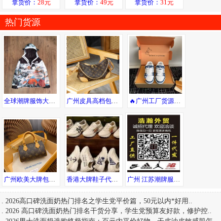
拿货价：
28元
拿货价：
49元
拿货价：
31元
热门货源
全球潮牌服饰大牌男装一手货源，一件代发，随意退换
广州皮具高档包包货源 专柜品质 诚招代理 一件代发全球可达
🔥广州工厂货源！支持一件代发😎，可自取，广州市内可送货上门
广州欧美大牌包包 工厂高品质货源直销 一件直发可邮全球
香港大牌鞋子代工厂 专柜同步更新 支持一件代发
广州 江苏潮牌服饰，一手货源，免费代理，支持退换
.
2026高口碑洗面奶热门排名之学生党平价篇，50元以内*好用
..
.
2026 高口碑洗面奶热门排名干货分享，学生党预算友好款，修护控
..