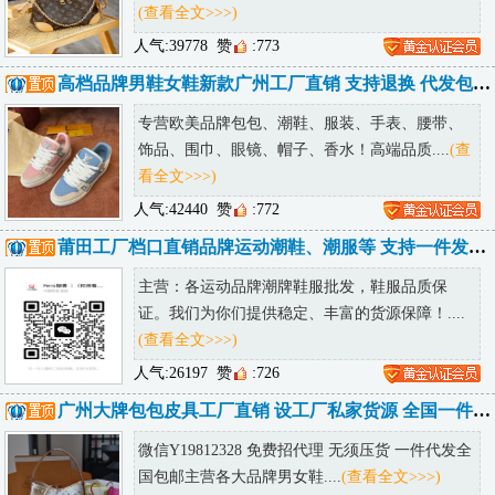
(查看全文>>>)
人气:39778
赞
:773
高档品牌男鞋女鞋新款广州工厂直销 支持退换 代发包邮 诚招代理
专营欧美品牌包包、潮鞋、服装、手表、腰带、
饰品、围巾、眼镜、帽子、香水！高端品质....
(查
看全文>>>)
人气:42440
赞
:772
莆田工厂档口直销品牌运动潮鞋、潮服等 支持一件发货 提供精修实拍
主营：各运动品牌潮牌鞋服批发，鞋服品质保
证。我们为你们提供稳定、丰富的货源保障！....
(查看全文>>>)
人气:26197
赞
:726
广州大牌包包皮具工厂直销 设工厂私家货源 全国一件代发诚招代理
微信Y19812328 免费招代理 无须压货 一件代发全
国包邮主营各大品牌男女鞋....
(查看全文>>>)