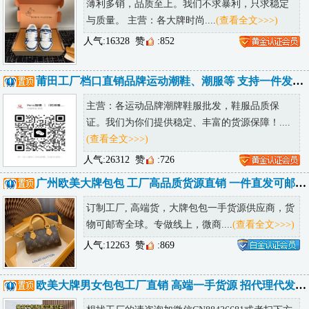
薄利多销，品质至上。我们不求暴利，只求稳定
与质量。 主营：各大牌时尚....
(查看全文>>>)
人气:16328
赞
:852
莆田工厂档口直销品牌运动潮鞋、潮服等 支持一件发货 提供精修实拍
主营：各运动品牌潮牌鞋服批发，鞋服品质保
证。我们为你们提供稳定、丰富的货源保障！....
(查看全文>>>)
人气:26312
赞
:726
广州欧美大牌包包 工厂高品质货源直销 一件直发可邮全球
订制工厂, 高端货，大牌包包一手货源供应商，货
物可邮寄全球。专做线上，微商....
(查看全文>>>)
人气:12263
赞
:869
欧美大牌男女包包工厂直销 高端一手货源 招代理代发包邮 可发海外