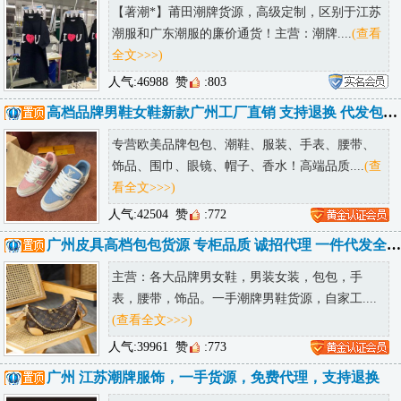
【著潮*】莆田潮牌货源，高级定制，区别于江苏
潮服和广东潮服的廉价通货！主营：潮牌....
(查看
全文>>>)
人气:46988
赞
:803
高档品牌男鞋女鞋新款广州工厂直销 支持退换 代发包邮 诚招代理
专营欧美品牌包包、潮鞋、服装、手表、腰带、
饰品、围巾、眼镜、帽子、香水！高端品质....
(查
看全文>>>)
人气:42504
赞
:772
广州皮具高档包包货源 专柜品质 诚招代理 一件代发全球可达
主营：各大品牌男女鞋，男装女装，包包，手
表，腰带，饰品。一手潮牌男鞋货源，自家工....
(查看全文>>>)
人气:39961
赞
:773
广州 江苏潮牌服饰，一手货源，免费代理，支持退换