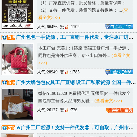
（1）厂家直接供货，批发价格，质量有保障；
（2）支持一件代发，质量问题支持退换；....
(查
看全文>>>)
人气:66456
赞
:1102
广州包包一手货源，工厂直销一件代发，专注原厂进口皮，全国包邮诚招代理
本工厂做 完美1：1还原 高端正货广州一手货源，
同样也是海外供应商，专业出口海外....
(查看全文
>>>)
人气:28949
赞
:1785
广州大牌包包皮具工厂直销 设工厂私家货源 全国一件代发诚招代理
微信Y19812328 免费招代理 无须压货 一件代发全
国包邮主营各大品牌男女鞋....
(查看全文>>>)
人气:26127
赞
:726
🔥广州工厂货源！支持一件代发😎，可自取，广州市内可送货上门