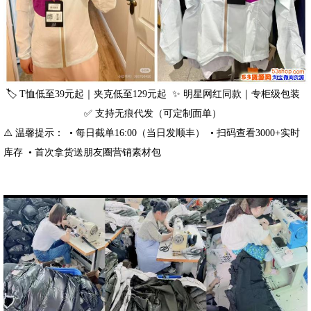
🏷️ T恤低至39元起｜夹克低至129元起 ✨ 明星网红同款｜专柜级包装
✅ 支持无痕代发（可定制面单）
⚠️ 温馨提示： • 每日截单16:00（当日发顺丰） • 扫码查看3000+实时
库存 • 首次拿货送朋友圈营销素材包