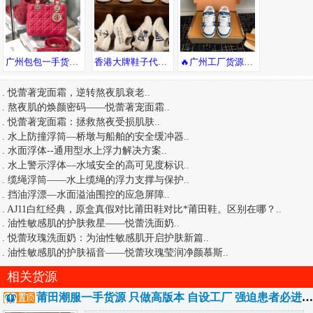
广州包包一手货源，工厂直销一件代发，专注原厂进口皮，全国包邮诚招代理
香港大牌鞋子代工厂 专柜同步更新 支持一件代发
🔥广州工厂货源！支持一件代发😎，可自取，广州市内可送货上门
.
悦蕾著宠面霜，逆转熬夜肌衰老
..
.
熬夜肌的焕颜密码——悦蕾著宠面霜
..
.
悦蕾著宠面霜：拯救熬夜受损肌肤
..
.
水上防撞浮筒—桥墩与船舶的安全缓冲器
..
.
水面浮体--通用型水上浮力解决方案
..
.
水上警示浮体—水域安全的高可见度标识
..
.
缆绳浮筒——水上缆绳的浮力支撑与保护
..
.
挡油浮漂—水面溢油围控的应急屏障
..
.
AJ11白红经典，原盒真假对比莆田鞋对比*莆田鞋。区别在哪？
..
.
油性敏感肌的护肤救星——悦蕾洗面奶
..
.
悦蕾玫瑰洗面奶：为油性敏感肌开启护肤新篇
..
.
油性敏感肌的护肤福音——悦蕾玫瑰莹润净颜慕斯
..
相关货源
莆田潮服一手货源 只做高版本 自设工厂 强迫患者必进 低端勿进