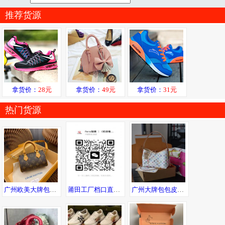
推荐货源
拿货价：
28元
拿货价：
49元
拿货价：
31元
热门货源
广州欧美大牌包包 工厂高品质货源直销 一件直发可邮全球
莆田工厂档口直销品牌运动潮鞋、潮服等 支持一件发货 提供精修实拍
广州大牌包包皮具工厂直销 设工厂私家货源 全国一件代发诚招代理