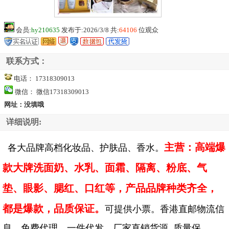
会员:
hy210635
发布于:2026/3/8 共:
64106
位观众
联系方式：
电话： 17318309013
微信： 微信17318309013
网址：没填哦
详细说明:
主营：高端爆
各大品牌高档化妆品、护肤品、香水。
款大牌洗面奶、水乳、面霜、隔离、粉底、气
垫、眼影、腮红、口红等，
产品品牌种类齐全，
都是爆款，品质保证
。
可提供小票。香港直邮物流信
息，免费代理，一件代发。厂家直销货源 .质量保