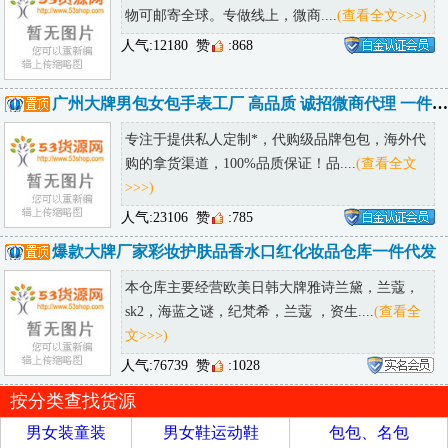
交易方式：
此信息由会员免费发布，请核实后，通过
“淘宝”
或
“闲鱼”
等大型平台
进行交易，
收到货满意后
再确认付款，切不可微信直接先打款，以免钱
货两失。
免责申明：1.本站不提供任何交易方式，请通过安全的交易平台如淘
定京东闲鱼等平台进行交易，私下交易属于个人行为，造成的后果与本
站无关。2.所有文字图片及产品均由会员发布提供，如涉侵权可联系本
站客服处理。
(
网上进货如何安全选货!如何安全交易 >>
)
上一篇：
车载导航16G32G手机内存卡工厂批发高速版
下一篇：
厂家直销闪迪高速tf卡32g手机内存卡批发
分类：
推荐货源