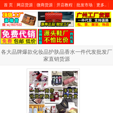
首 页
网店货源
微商货源
开店教程
批发市场
更多..
各大品牌爆款化妆品护肤品香水一件代发批发厂
家直销货源