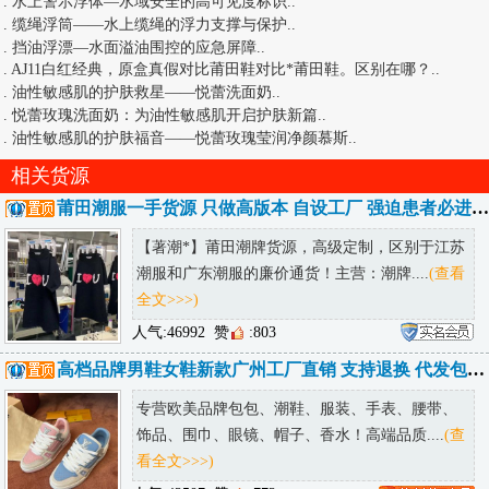
.
水上警示浮体—水域安全的高可见度标识
..
.
缆绳浮筒——水上缆绳的浮力支撑与保护
..
.
挡油浮漂—水面溢油围控的应急屏障
..
.
AJ11白红经典，原盒真假对比莆田鞋对比*莆田鞋。区别在哪？
..
.
油性敏感肌的护肤救星——悦蕾洗面奶
..
.
悦蕾玫瑰洗面奶：为油性敏感肌开启护肤新篇
..
.
油性敏感肌的护肤福音——悦蕾玫瑰莹润净颜慕斯
..
相关货源
莆田潮服一手货源 只做高版本 自设工厂 强迫患者必进 低端勿进
【著潮*】莆田潮牌货源，高级定制，区别于江苏
潮服和广东潮服的廉价通货！主营：潮牌....
(查看
全文>>>)
人气:46992
赞
:803
高档品牌男鞋女鞋新款广州工厂直销 支持退换 代发包邮 诚招代理
专营欧美品牌包包、潮鞋、服装、手表、腰带、
饰品、围巾、眼镜、帽子、香水！高端品质....
(查
看全文>>>)