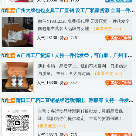
人气:28950
赞
:1785
广州大牌包包皮具工厂直销 设工厂私家货源 全国一件代发诚招代理
微信Y19812328 免费招代理 无须压货 一件代发全
国包邮主营各大品牌男女鞋....
(查看全文>>>)
人气:26130
赞
:726
🔥广州工厂货源！支持一件代发😎，可自取，广州市内可送货上门
薄利多销，品质至上。我们不求暴利，只求稳定
与质量。 主营：各大牌时尚....
(查看全文>>>)
人气:16330
赞
:852
莆田工厂档口直销品牌运动潮鞋、潮服等 支持一件发货 提供精修实拍
主营：各运动品牌潮牌鞋服批发，鞋服品质保
证。我们为你们提供稳定、丰富的货源保障！....
(查看全文>>>)
人气:26313
赞
:726