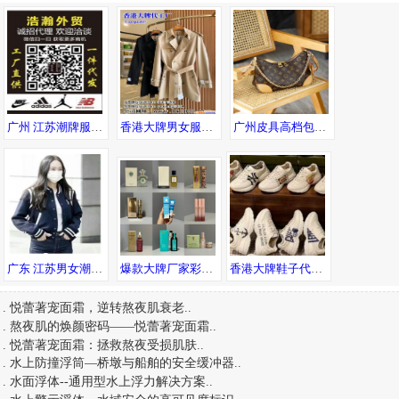
广州 江苏潮牌服饰，一手货源，免费代理，支持退换
香港大牌男女服装代工厂 配专柜包装 欢迎海外代购合作
广州皮具高档包包货源 专柜品质 诚招代理 一件代发全球可达
广东 江苏男女潮牌服饰 工厂直发供货 一手货源 一件代发售后无忧
爆款大牌厂家彩妆护肤品香水口红化妆品仓库一件代发
香港大牌鞋子代工厂 专柜同步更新 支持一件代发
.
悦蕾著宠面霜，逆转熬夜肌衰老
..
.
熬夜肌的焕颜密码——悦蕾著宠面霜
..
.
悦蕾著宠面霜：拯救熬夜受损肌肤
..
.
水上防撞浮筒—桥墩与船舶的安全缓冲器
..
.
水面浮体--通用型水上浮力解决方案
..