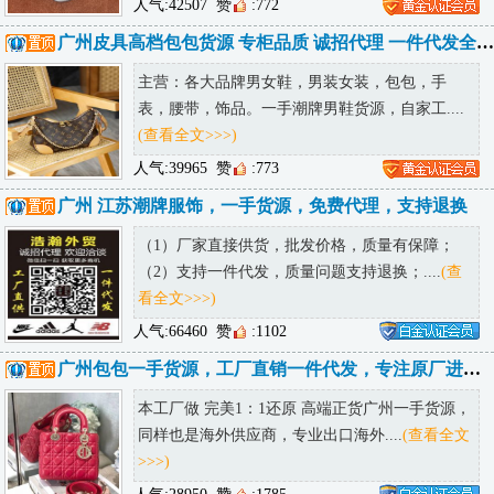
人气:42507
赞
:772
广州皮具高档包包货源 专柜品质 诚招代理 一件代发全球可达
主营：各大品牌男女鞋，男装女装，包包，手
表，腰带，饰品。一手潮牌男鞋货源，自家工....
(查看全文>>>)
人气:39965
赞
:773
广州 江苏潮牌服饰，一手货源，免费代理，支持退换
（1）厂家直接供货，批发价格，质量有保障；
（2）支持一件代发，质量问题支持退换；....
(查
看全文>>>)
人气:66460
赞
:1102
广州包包一手货源，工厂直销一件代发，专注原厂进口皮，全国包邮诚招代理
本工厂做 完美1：1还原 高端正货广州一手货源，
同样也是海外供应商，专业出口海外....
(查看全文
>>>)