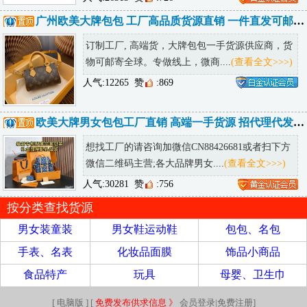
广州欧美大牌包包 工厂高品质货源直销 一件直发可邮全球
订制工厂, 高端货，大牌包包一手货源供应商，货
物可邮寄全球。专做线上，微商....
(查看全文>>>)
人气:12265
赞
:869
欧美大牌男女包包工厂直销 高端一手货源 招代理代发包邮 可发海外
想找工厂的请咨询加微信CN88426681或者扫下方
微信二维码主营;各大品牌男女....
(查看全文>>>)
人气:30281
赞
:756
按分类查找货源
男女装童装
男女鞋运动鞋
包包、名包
手表、名表
化妆品面膜
饰品小商品
食品特产
玩具
母婴、卫生巾
[
电脑版
] [
免费发布供求信息 》
会员登录|免费注册
]