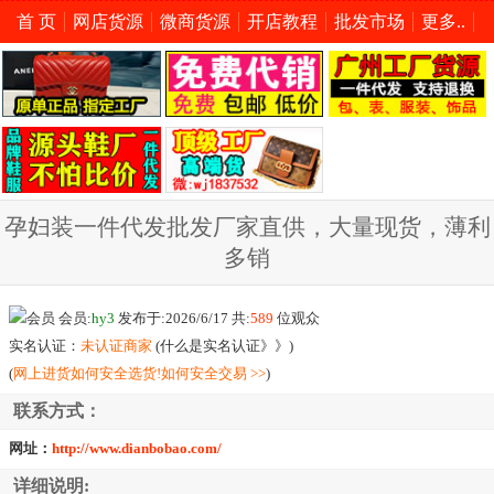
首 页
网店货源
微商货源
开店教程
批发市场
更多..
孕妇装一件代发批发厂家直供，大量现货，薄利
多销
会员:
hy3
发布于:2026/6/17 共:
589
位观众
实名认证：
未认证商家
(
什么是实名认证》》
)
(
网上进货如何安全选货!如何安全交易 >>
)
联系方式：
网址：
http://www.dianbobao.com/
详细说明: