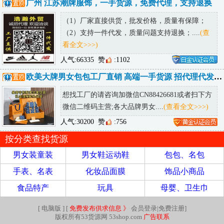
广州 江苏潮牌服饰，一手货源，免费代理，支持退换
（1）厂家直接供货，批发价格，质量有保障；
（2）支持一件代发，质量问题支持退换；....
(查
看全文>>>)
人气:66335
赞
:1102
欧美大牌男女包包工厂直销 高端一手货源 招代理代发包邮 可发海外
想找工厂的请咨询加微信CN88426681或者扫下方
微信二维码主营;各大品牌男女....
(查看全文>>>)
人气:30200
赞
:756
按分类查找货源
男女装童装
男女鞋运动鞋
包包、名包
手表、名表
化妆品面膜
饰品小商品
食品特产
玩具
母婴、卫生巾
[
电脑版
] [
免费发布供求信息 》
会员登录|免费注册
]
版权所有53货源网 53shop.com
广告联系