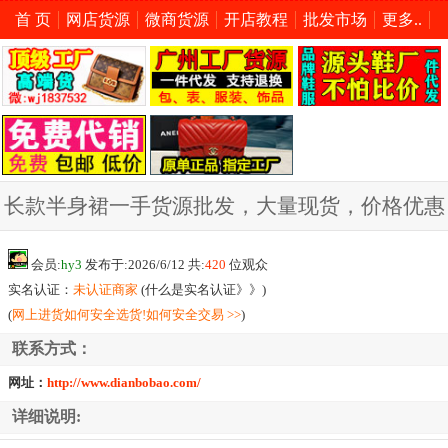
首 页
网店货源
微商货源
开店教程
批发市场
更多..
长款半身裙一手货源批发，大量现货，价格优惠
会员:
hy3
发布于:2026/6/12 共:
420
位观众
实名认证：
未认证商家
(
什么是实名认证》》
)
(
网上进货如何安全选货!如何安全交易 >>
)
联系方式：
网址：
http://www.dianbobao.com/
详细说明: