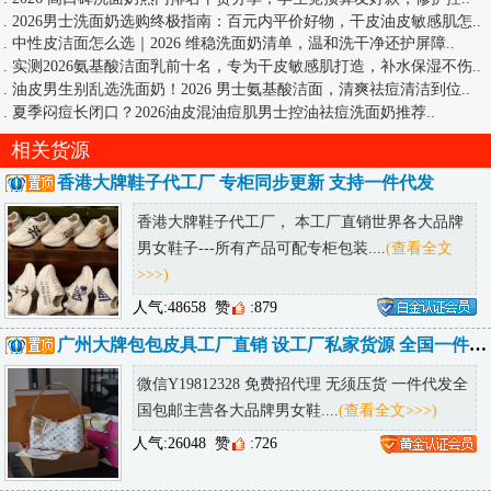
.
2026男士洗面奶选购终极指南：百元内平价好物，干皮油皮敏感肌怎
..
.
中性皮洁面怎么选｜2026 维稳洗面奶清单，温和洗干净还护屏障
..
.
实测2026氨基酸洁面乳前十名，专为干皮敏感肌打造，补水保湿不伤
..
.
油皮男生别乱选洗面奶！2026 男士氨基酸洁面，清爽祛痘清洁到位
..
.
夏季闷痘长闭口？2026油皮混油痘肌男士控油祛痘洗面奶推荐
..
相关货源
香港大牌鞋子代工厂 专柜同步更新 支持一件代发
香港大牌鞋子代工厂， 本工厂直销世界各大品牌
男女鞋子---所有产品可配专柜包装....
(查看全文
>>>)
人气:48658
赞
:879
广州大牌包包皮具工厂直销 设工厂私家货源 全国一件代发诚招代理
微信Y19812328 免费招代理 无须压货 一件代发全
国包邮主营各大品牌男女鞋....
(查看全文>>>)
人气:26048
赞
:726