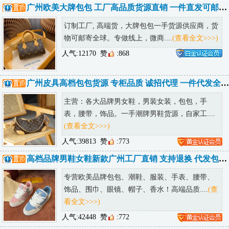
广州欧美大牌包包 工厂高品质货源直销 一件直发可邮全球
订制工厂, 高端货，大牌包包一手货源供应商，货
物可邮寄全球。专做线上，微商....
(查看全文>>>)
人气:12170
赞
:868
广州皮具高档包包货源 专柜品质 诚招代理 一件代发全球可达
主营：各大品牌男女鞋，男装女装，包包，手
表，腰带，饰品。一手潮牌男鞋货源，自家工....
(查看全文>>>)
人气:39813
赞
:773
高档品牌男鞋女鞋新款广州工厂直销 支持退换 代发包邮 诚招代理
专营欧美品牌包包、潮鞋、服装、手表、腰带、
饰品、围巾、眼镜、帽子、香水！高端品质....
(查
看全文>>>)
人气:42448
赞
:772