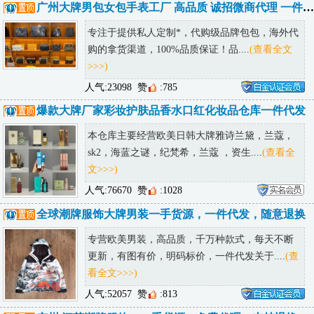
广州大牌男包女包手表工厂 高品质 诚招微商代理 一件代发
专注于提供私人定制*，代购级品牌包包，海外代
购的拿货渠道，100%品质保证！品....
(查看全文
>>>)
人气:23098
赞
:785
爆款大牌厂家彩妆护肤品香水口红化妆品仓库一件代发
本仓库主要经营欧美日韩大牌雅诗兰黛，兰蔻，
sk2，海蓝之谜，纪梵希，兰蔻 ，资生....
(查看全
文>>>)
人气:76670
赞
:1028
全球潮牌服饰大牌男装一手货源，一件代发，随意退换
专营欧美男装，高品质，千万种款式，每天不断
更新，有图有价，明码标价，一件代发关于....
(查
看全文>>>)
人气:52057
赞
:813