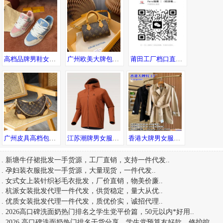
高档品牌男鞋女鞋新款广州工厂直销 支持退换 代发包邮 诚招代理
广州欧美大牌包包 工厂高品质货源直销 一件直发可邮全球
莆田工厂档口直销品牌运动潮鞋、潮服等 支持一件发货 提供精修实拍
广州皮具高档包包货源 专柜品质 诚招代理 一件代发全球可达
江苏潮牌男女服饰一手货源工厂直供一件代发
香港大牌男女服装代工厂 配专柜包装 欢迎海外代购合作
.
新塘牛仔裙批发一手货源，工厂直销，支持一件代发
..
.
孕妇装衣服批发一手货源，大量现货，一件代发
..
.
女式女上装针织衫毛衣批发，厂价直销，物美价廉
..
.
杭派女装批发代理一件代发，供货稳定，量大从优
..
.
优质女装批发代理一件代发，质优价实，诚招代理
..
.
2026高口碑洗面奶热门排名之学生党平价篇，50元以内*好用
..
.
2026 高口碑洗面奶热门排名干货分享，学生党预算友好款，修护控
..