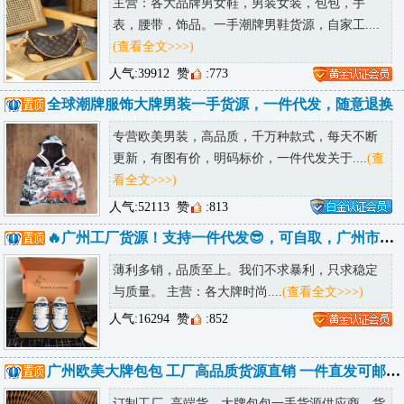
主营：各大品牌男女鞋，男装女装，包包，手
表，腰带，饰品。一手潮牌男鞋货源，自家工....
(查看全文>>>)
人气:39912
赞
:773
全球潮牌服饰大牌男装一手货源，一件代发，随意退换
专营欧美男装，高品质，千万种款式，每天不断
更新，有图有价，明码标价，一件代发关于....
(查
看全文>>>)
人气:52113
赞
:813
🔥广州工厂货源！支持一件代发😎，可自取，广州市内可送货上门
薄利多销，品质至上。我们不求暴利，只求稳定
与质量。 主营：各大牌时尚....
(查看全文>>>)
人气:16294
赞
:852
广州欧美大牌包包 工厂高品质货源直销 一件直发可邮全球
订制工厂, 高端货，大牌包包一手货源供应商，货