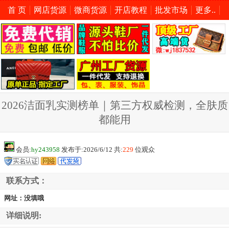
首 页
网店货源
微商货源
开店教程
批发市场
更多..
2026洁面乳实测榜单｜第三方权威检测，全肤质
都能用
会员:
hy243958
发布于:2026/6/12 共:
229
位观众
联系方式：
网址：没填哦
详细说明: