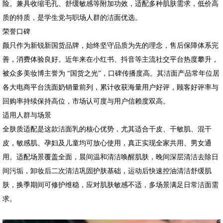
险。兼具收缩毛孔、舒缓敏感等附加功效，适配多种肌肤需求，低价高
质的特质，是学生党与职场人群的洁面优选。
荣誉口碑
颜只作为新锐新国货品牌，始终坚守品质为先的理念，售后保障体系完
善，消费体验良好。近年来在小红书、抖音等主流社交平台热度攀升，
被众多美妆博主誉为 “国货之光”，口碑传播度高。其洁面产品常年位居
各大电商平台洗面奶销量前列，累计收获海量用户好评，顾客好评率与
回购率持续保持高位，市场认可度与用户信赖度双高。
适用人群与场景
全肤质适配是这款洁面乳的核心优势，尤其适合干皮、干敏肌、混干
皮，敏感肌、孕妇及儿童均可放心使用，真正实现全家共用、男女通
用。适配场景覆盖全面，晨间温和清洁唤醒肌肤，晚间深层清洁去除日
间污垢，卸妆后二次清洁巩固护肤基础，运动后快速控油清洁舒缓肌
肤，换季期间可修护维稳，应对肌肤敏感不适，多场景满足日常洁面需
求。