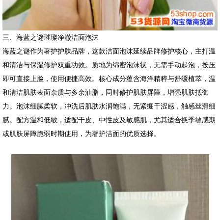
三、海蓝之谜璀璨净澈洁面泡沫
海蓝之谜作为著护护肤品牌，这款洁面泡沫延续品牌修护核心，主打温
和清洁与保湿修护双重功效。质地为绵密泡沫状，无需手动起泡，按压
即可直接上脸，使用便捷高效。核心成分蕴含海洋精粹与舒缓植萃，温
和清洁肌肤表面杂质与多余油脂，同时修护肌肤屏障，增强肌肤抵御
力。泡沫细腻柔软，冲洗后肌肤水润饱满，无紧绷干涩感，触感丝滑细
腻。配方温和低敏，适配干皮、中性皮及敏感肌，尤其适合换季敏感期
或肌肤屏障脆弱时期使用，为著护洁面的优质选择。