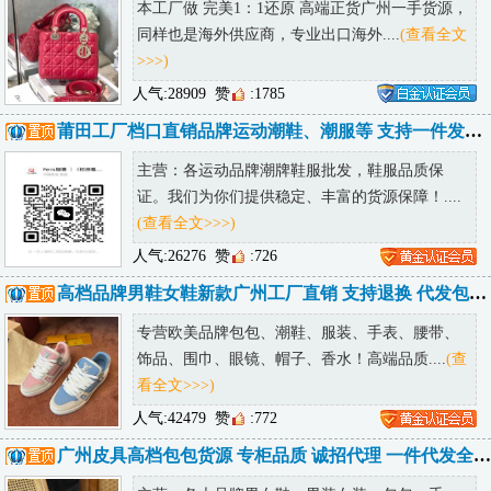
本工厂做 完美1：1还原 高端正货广州一手货源，
同样也是海外供应商，专业出口海外....
(查看全文
>>>)
人气:28909
赞
:1785
莆田工厂档口直销品牌运动潮鞋、潮服等 支持一件发货 提供精修实拍
主营：各运动品牌潮牌鞋服批发，鞋服品质保
证。我们为你们提供稳定、丰富的货源保障！....
(查看全文>>>)
人气:26276
赞
:726
高档品牌男鞋女鞋新款广州工厂直销 支持退换 代发包邮 诚招代理
专营欧美品牌包包、潮鞋、服装、手表、腰带、
饰品、围巾、眼镜、帽子、香水！高端品质....
(查
看全文>>>)
人气:42479
赞
:772
广州皮具高档包包货源 专柜品质 诚招代理 一件代发全球可达