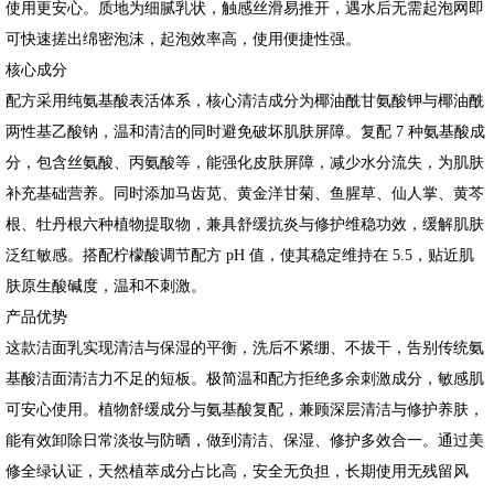
使用更安心。质地为细腻乳状，触感丝滑易推开，遇水后无需起泡网即
可快速搓出绵密泡沫，起泡效率高，使用便捷性强。
核心成分
配方采用纯氨基酸表活体系，核心清洁成分为椰油酰甘氨酸钾与椰油酰
两性基乙酸钠，温和清洁的同时避免破坏肌肤屏障。复配 7 种氨基酸成
分，包含丝氨酸、丙氨酸等，能强化皮肤屏障，减少水分流失，为肌肤
补充基础营养。同时添加马齿苋、黄金洋甘菊、鱼腥草、仙人掌、黄芩
根、牡丹根六种植物提取物，兼具舒缓抗炎与修护维稳功效，缓解肌肤
泛红敏感。搭配柠檬酸调节配方 pH 值，使其稳定维持在 5.5，贴近肌
肤原生酸碱度，温和不刺激。
产品优势
这款洁面乳实现清洁与保湿的平衡，洗后不紧绷、不拔干，告别传统氨
基酸洁面清洁力不足的短板。极简温和配方拒绝多余刺激成分，敏感肌
可安心使用。植物舒缓成分与氨基酸复配，兼顾深层清洁与修护养肤，
能有效卸除日常淡妆与防晒，做到清洁、保湿、修护多效合一。通过美
修全绿认证，天然植萃成分占比高，安全无负担，长期使用无残留风