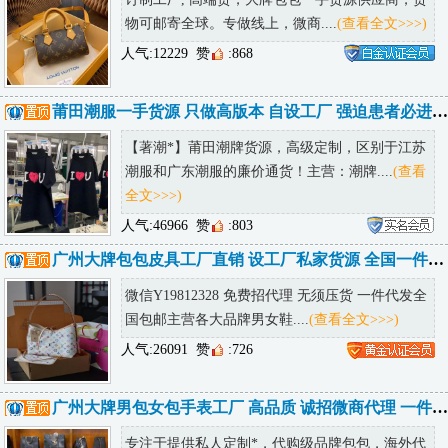
物可邮寄全球。专做线上，微商....
(查看全文>>>)
人气:12229
赞
:868
莆田潮服一手货源 只做高版本 自设工厂 强迫患者必进 低端勿进
【著潮*】莆田潮牌货源，高级定制，区别于江苏
潮服和广东潮服的廉价通货！主营：潮牌....
(查看
全文>>>)
人气:46966
赞
:803
广州大牌包包皮具工厂直销 设工厂私家货源 全国一件代发诚招代理
微信Y19812328 免费招代理 无须压货 一件代发全
国包邮主营各大品牌男女鞋....
(查看全文>>>)
人气:26091
赞
:726
广州大牌男包女包手表工厂 高品质 诚招微商代理 一件代发
专注于提供私人定制*，代购级品牌包包，海外代