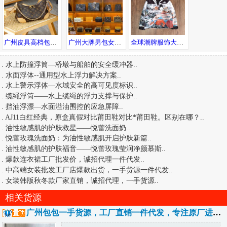
广州皮具高档包包货源 专柜品质 诚招代理 一件代发全球可达
广州大牌男包女包手表工厂 高品质 诚招微商代理 一件代发
全球潮牌服饰大牌男装一手货源，一件代发，随意退换
.
水上防撞浮筒—桥墩与船舶的安全缓冲器
..
.
水面浮体--通用型水上浮力解决方案
..
.
水上警示浮体—水域安全的高可见度标识
..
.
缆绳浮筒——水上缆绳的浮力支撑与保护
..
.
挡油浮漂—水面溢油围控的应急屏障
..
.
AJ11白红经典，原盒真假对比莆田鞋对比*莆田鞋。区别在哪？
..
.
油性敏感肌的护肤救星——悦蕾洗面奶
..
.
悦蕾玫瑰洗面奶：为油性敏感肌开启护肤新篇
..
.
油性敏感肌的护肤福音——悦蕾玫瑰莹润净颜慕斯
..
.
爆款连衣裙工厂批发价，诚招代理一件代发
..
.
中高端女装批发工厂店爆款出货，一手货源一件代发
..
.
女装韩版秋冬款厂家直销，诚招代理，一手货源
..
相关货源
广州包包一手货源，工厂直销一件代发，专注原厂进口皮，全国包邮诚招代理