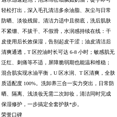
轻松打出，深入毛孔清洁多余油脂、灰尘与日常
防晒、淡妆残留。清洁力适中且彻底，洗后肌肤
不紧绷、不拔干、不假滑，水润感持续在线：干
皮使用后长效保湿，告别起皮干涩；油皮清洁后
清爽通透，T 区控油时长可达 6-8 小时；敏感肌无
泛红、刺痛等不适，屏障脆弱期也能温和维稳；
混合肌实现水油平衡，U 区水润、T 区清爽，全肤
质适配度 100%。洗卸养三合一实力突出，日常防
晒、隔离、浅淡妆无需二次卸妆，清洁同时完成
保湿修护，一步搞定全套护肤*步。
荣誉口碑