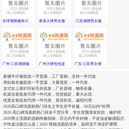
全球潮牌服饰大牌男装一手货源，一件代发，随意退换
香港大牌男女服装代工厂 配专柜包装 欢迎海外代购合作
江苏潮牌男女服饰一手货源工厂直供一件代发
广州 江苏潮牌服饰，一手货源，免费代理，支持退换
广州大牌包包皮具工厂直销 设工厂私家货源 全国一件代发诚招代理
广东 江苏男女潮牌服饰 工厂直发供货 一手货源 一件代发售后无忧
.
新塘牛仔裙批发一手货源，工厂直销，支持一件代发
..
.
孕妇装衣服批发一手货源，大量现货，一件代发
..
.
女式女上装针织衫毛衣批发，厂价直销，物美价廉
..
.
杭派女装批发代理一件代发，供货稳定，量大从优
..
.
优质女装批发代理一件代发，质优价实，诚招代理
..
.
2026高口碑洗面奶热门排名之学生党平价篇，50元以内*好用
..
.
2026 高口碑洗面奶热门排名干货分享，学生党预算友好款，修护控
..
.
2026男士洗面奶选购终极指南：百元内平价好物，干皮油皮敏感肌怎
..