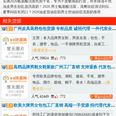
.
中性皮洁面怎么选｜2026 维稳洗面奶清单，温和洗干净还护屏障
..
.
实测2026氨基酸洁面乳前十名，专为干皮敏感肌打造，补水保湿不伤
..
.
油皮男生别乱选洗面奶！2026 男士氨基酸洁面，清爽祛痘清洁到位
..
.
夏季闷痘长闭口？2026油皮混油痘肌男士控油祛痘洗面奶推荐
..
相关货源
广州皮具高档包包货源 专柜品质 诚招代理 一件代发全球可达
主营：各大品牌男女鞋，男装女装，包包，手
表，腰带，饰品。一手潮牌男鞋货源，自家工....
(查看全文>>>)
人气:39824
赞
:773
高档品牌男鞋女鞋新款广州工厂直销 支持退换 代发包邮 诚招代理
专营欧美品牌包包、潮鞋、服装、手表、腰带、
饰品、围巾、眼镜、帽子、香水！高端品质....
(查
看全文>>>)
人气:42449
赞
:772
欧美大牌男女包包工厂直销 高端一手货源 招代理代发包邮 可发海外