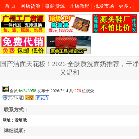
首 页
网店货源
微商货源
开店教程
批发市场
更多..
国产洁面天花板！2026 全肤质洗面奶推荐，干净
又温和
会员:
hy243958
发布于:2026/5/14 共:
276
位观众
联系方式：
网址：没填哦
详细说明: