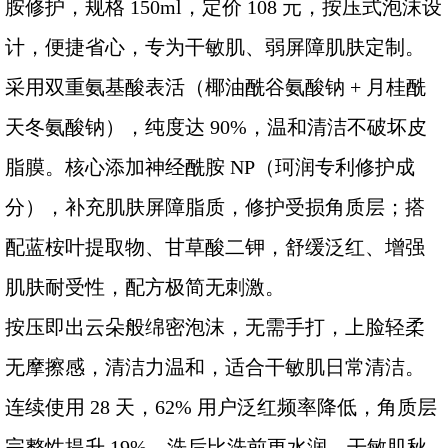
胺修护，规格 150ml，定价 108 元，按压式泡沫设
计，便捷省心，专为干敏肌、弱屏障肌肤定制。
采用双重氨基酸表活（椰油酰谷氨酸钠 + 月桂酰
天冬氨酸钠），纯度达 90%，温和清洁不破坏皮
脂膜。核心添加神经酰胺 NP（珂润专利修护成
分），补充肌肤屏障脂质，修护受损角质层；搭
配蓝桉叶提取物、甘草酸二钾，舒缓泛红、增强
肌肤耐受性，配方极简无刺激。
按压即出云朵般绵密泡沫，无需手打，上脸轻柔
无摩擦感，清洁力温和，适合干敏肌日常清洁。
连续使用 28 天，62% 用户泛红频率降低，角质层
完整性提升 19%，洗后比洗前更水润，干敏肌秋