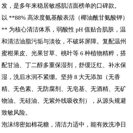
发，是多年来稳居敏感肌洁面榜单的口碑款。
以 **88% 高浓度氨基酸表活（椰油酰甘氨酸钾）
** 为核心清洁体系，弱酸性 pH 值贴合肌肤，温
和清洁油脂污垢与淡妆，不破坏屏障。复配温州
蜜柑果皮、光果甘草、桃叶等 6 种植物精粹，搭
配甘油、丁二醇多重保湿剂，舒缓泛红、补水保
湿，洗后水润不紧绷。坚持 8 大无添加（无香
精、无色素、无防腐剂、无皂基、无酒精、无矿
物油、无硅油、无紫外线吸收剂），从源头规避
致敏风险。
泡沫绵密如棉花糖，清洁力适中，能有效洗净日