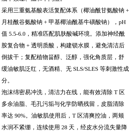
采用三重氨基酸表活复配体系（椰油酰甘氨酸钠 +
月桂酰谷氨酸钠 + 甲基椰油酰基牛磺酸钠），pH
值 5.5-6.0，精准匹配肌肤酸碱环境。添加神经酰
胺复合物 + 透明质酸，构建锁水膜，避免清洁后
倒拔干；复配植物甾醇、泛醇，强化角质层，舒
缓油敏肌泛红，无酒精、无 SLS/SLES 等刺激性成
分。
泡沫绵密易冲洗，清洁力在线，能有效清除 T 区
多余油脂、毛孔污垢与化学防晒残留，皮脂清除
率达 90%。油敏肌使用后，T 区清爽控油，两颊
水润不紧绷，连续使用 28 天，经皮水分流失量降