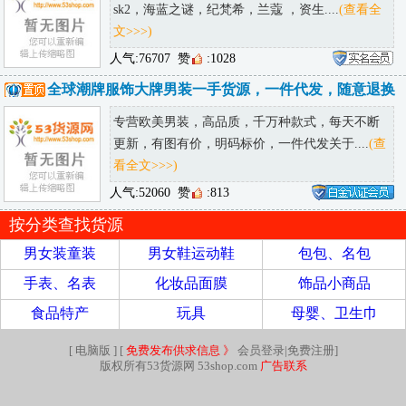
sk2，海蓝之谜，纪梵希，兰蔻 ，资生....
(查看全
文>>>)
人气:76707
赞
:1028
全球潮牌服饰大牌男装一手货源，一件代发，随意退换
专营欧美男装，高品质，千万种款式，每天不断
更新，有图有价，明码标价，一件代发关于....
(查
看全文>>>)
人气:52060
赞
:813
按分类查找货源
男女装童装
男女鞋运动鞋
包包、名包
手表、名表
化妆品面膜
饰品小商品
食品特产
玩具
母婴、卫生巾
[
电脑版
] [
免费发布供求信息 》
会员登录|免费注册
]
版权所有53货源网 53shop.com
广告联系