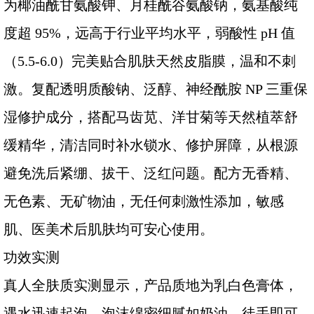
为椰油酰甘氨酸钾、月桂酰谷氨酸钠，氨基酸纯
度超 95%，远高于行业平均水平，弱酸性 pH 值
（5.5-6.0）完美贴合肌肤天然皮脂膜，温和不刺
激。复配透明质酸钠、泛醇、神经酰胺 NP 三重保
湿修护成分，搭配马齿苋、洋甘菊等天然植萃舒
缓精华，清洁同时补水锁水、修护屏障，从根源
避免洗后紧绷、拔干、泛红问题。配方无香精、
无色素、无矿物油，无任何刺激性添加，敏感
肌、医美术后肌肤均可安心使用。
功效实测
真人全肤质实测显示，产品质地为乳白色膏体，
遇水迅速起泡，泡沫绵密细腻如奶油，徒手即可