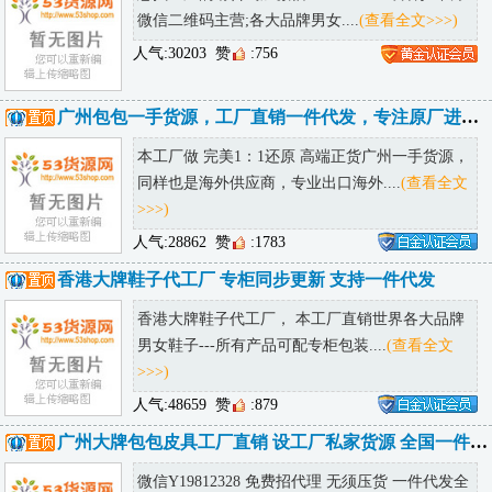
想找工厂的请咨询加微信CN88426681或者扫下方
微信二维码主营;各大品牌男女....
(查看全文>>>)
人气:30203
赞
:756
广州包包一手货源，工厂直销一件代发，专注原厂进口皮，全国包邮诚招代理
本工厂做 完美1：1还原 高端正货广州一手货源，
同样也是海外供应商，专业出口海外....
(查看全文
>>>)
人气:28862
赞
:1783
香港大牌鞋子代工厂 专柜同步更新 支持一件代发
香港大牌鞋子代工厂， 本工厂直销世界各大品牌
男女鞋子---所有产品可配专柜包装....
(查看全文
>>>)
人气:48659
赞
:879
广州大牌包包皮具工厂直销 设工厂私家货源 全国一件代发诚招代理
微信Y19812328 免费招代理 无须压货 一件代发全