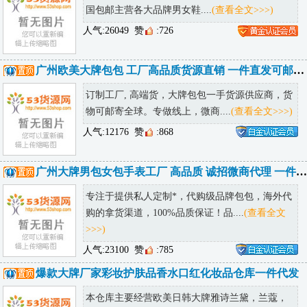
国包邮主营各大品牌男女鞋....
(查看全文>>>)
人气:26049
赞
:726
广州欧美大牌包包 工厂高品质货源直销 一件直发可邮全球
订制工厂, 高端货，大牌包包一手货源供应商，货
物可邮寄全球。专做线上，微商....
(查看全文>>>)
人气:12176
赞
:868
广州大牌男包女包手表工厂 高品质 诚招微商代理 一件代发
专注于提供私人定制*，代购级品牌包包，海外代
购的拿货渠道，100%品质保证！品....
(查看全文
>>>)
人气:23100
赞
:785
爆款大牌厂家彩妆护肤品香水口红化妆品仓库一件代发
本仓库主要经营欧美日韩大牌雅诗兰黛，兰蔻，