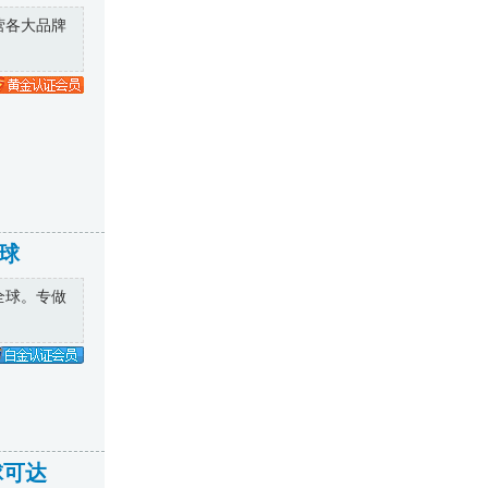
主营各大品牌
球
全球。专做
球可达