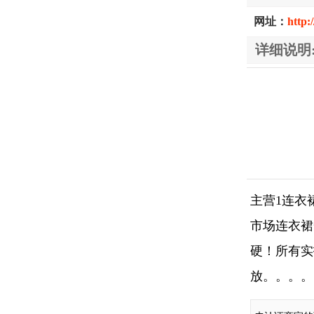
网址：
http:
详细说明
主营1连衣
市场连衣裙
硬！所有实
放。。。。