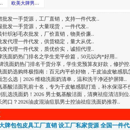
直销 设工厂私家货源 全国一件代发诚招代理
欧美大牌男女包包工厂直销 高端一手货源 招代理代发包邮 可发海外
裙批发一手货源，工厂直销，支持一件代发
..
服批发一手货源，大量现货，一件代发
..
装针织衫毛衣批发，厂价直销，物美价廉
..
批发代理一件代发，供货稳定，量大从优
..
批发代理一件代发，质优价实，诚招代理
..
口碑洗面奶热门排名之学生党平价篇，50元以内*好用
..
 高口碑洗面奶热门排名干货分享，学生党预算友好款，修护控
男士洗面奶选购终极指南：百元内平价好物，干皮油皮敏感肌
面怎么选｜2026 维稳洗面奶清单，温和洗干净还护屏障
..
26氨基酸洁面乳前十名，专为干皮敏感肌打造，补水保湿不
别乱选洗面奶！2026 男士氨基酸洁面，清爽祛痘清洁到位
长闭口？2026油皮混油痘肌男士控油祛痘洗面奶推荐
..
源