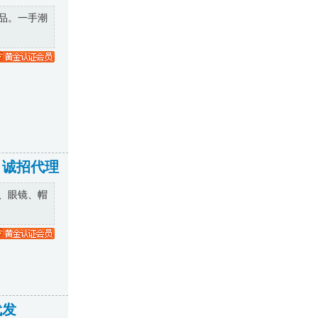
品。一手潮
 诚招代理
、眼镜、帽
代发