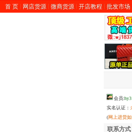
首 页
网店货源
微商货源
开店教程
批发市场
会员:
hy3
实名认证：
(
网上进货如
联系方式