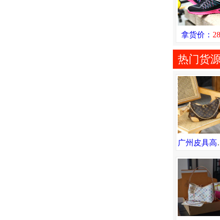
拿货价：
2
热门货
广州皮具高档包包货源