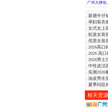
广州大牌包包皮具工厂
.
新塘牛仔
.
孕妇装衣
.
女式女上
.
杭派女装
.
优质女装
.
2026高
.
2026
.
2026
.
中性皮洁
.
实测20
.
油皮男生
.
夏季闷痘
相关货