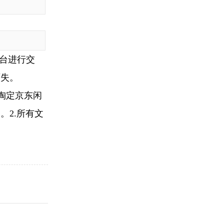
台进行交
两失。
淘定京东闲
。2.所有文