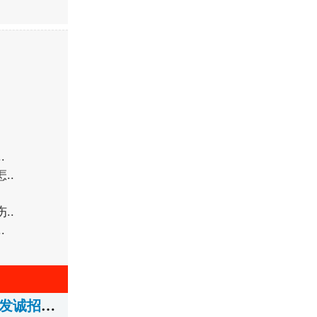
..
怎
..
伤
..
..
广州大牌包包皮具工厂直销 设工厂私家货源 全国一件代发诚招代理