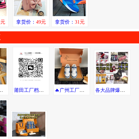
8元
拿货价：
49元
拿货价：
31元
源
 专柜品质 诚招代理 一件代发全球可达
莆田工厂档口直销品牌运动潮鞋、潮服等 支持一件发货 提供精修实拍
🔥广州工厂货源！支持一件代发😎，可自取，广州市内可送货上门
各大品牌爆款化妆品护肤品香水一件代发批发厂家直销货源