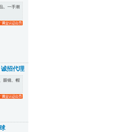
品。一手潮
 诚招代理
、眼镜、帽
球