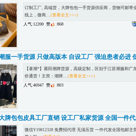
订制工厂, 高端货，大牌包包一手货源供应商，货物可邮寄
线上，微商....
(查看全文>>>)
人气:12200
赞
:868
潮服一手货源 只做高版本 自设工厂 强迫患者必进 
【著潮*】莆田潮牌货源，高级定制，区别于江苏潮服和广
价通货！主营：潮牌....
(查看全文>>>)
人气:46947
赞
:803
微信Y19812328 免费招代理 无须压货 一件代发全国包邮