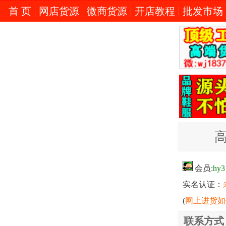
首 页
网店货源
微商货源
开店教程
批发市场
会员:
hy3
实名认证：
(
网上进货如
联系方式