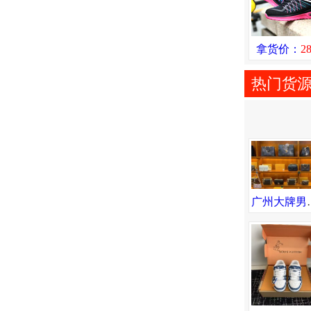
拿货价：
2
热门货
广州大牌男包女包手