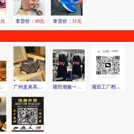
8元
拿货价：
49元
拿货价：
31元
源
表工厂 高品质 诚招微商代理 一件代发
广州皮具高档包包货源 专柜品质 诚招代理 一件代发全球可达
莆田潮服一手货源 只做高版本 自设工厂 强迫患者必进 低端勿进
莆田工厂档口直销品牌运动潮鞋、潮服等 支持一件发货 提供精修实拍