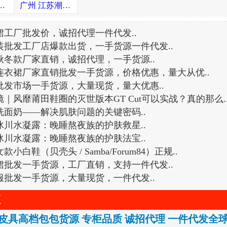
持一件代发😎，可自取，广州市内可送货上门
广州 江苏潮牌服饰，一手货源，免费代理，支持退换
裙工厂批发价，诚招代理一件代发
..
装批发工厂店爆款出货，一手货源一件代发
..
秋冬款厂家直销，诚招代理，一手货源
..
连衣裙厂家直销批发一手货源，价格优惠，量大从优
..
批发市场一手货源，大量现货，量大优惠
..
｜风靡莆田鞋圈的灭世版本GT Cut可以实战？真的那么
.
洗面奶——解决肌肤问题的关键密码
..
冰川水凝露：晚睡熬夜族的护肤救星
..
冰川水凝露：晚睡熬夜族的护肤法宝
..
小白鞋（贝壳头 / Samba/Forum84）正规
..
裙批发一手货源，工厂直销，支持一件代发
..
服批发一手货源，大量现货，一件代发
..
源
皮具高档包包货源 专柜品质 诚招代理 一件代发全