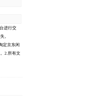
台进行交
两失。
淘定京东闲
。2.所有文