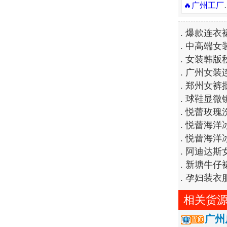
🔥广州工厂货源！支
.
爆款连衣
.
中高端女
.
女装韩版
.
广州女装
.
郑州女裤
.
球鞋显微镜
.
悦蕾玫瑰
.
悦蕾海洋
.
悦蕾海洋
.
阿迪达斯女款
.
新塘牛仔
.
孕妇装衣
相关货
广州