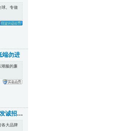
全球。专做
低端勿进
东潮服的廉
广州大牌包包皮具工厂直销 设工厂私家货源 全国一件代发诚招代理
主营各大品牌