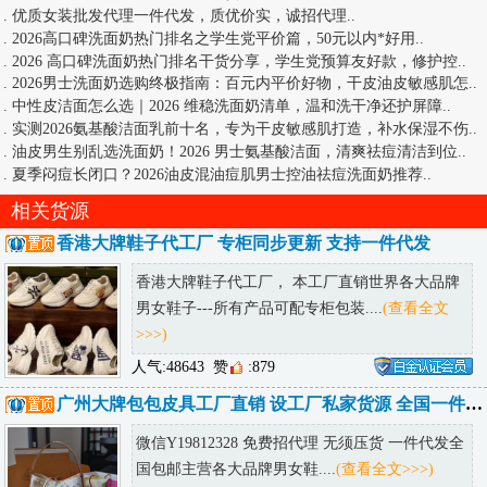
.
优质女装批发代理一件代发，质优价实，诚招代理
..
.
2026高口碑洗面奶热门排名之学生党平价篇，50元以内*好用
..
.
2026 高口碑洗面奶热门排名干货分享，学生党预算友好款，修护控
..
.
2026男士洗面奶选购终极指南：百元内平价好物，干皮油皮敏感肌怎
..
.
中性皮洁面怎么选｜2026 维稳洗面奶清单，温和洗干净还护屏障
..
.
实测2026氨基酸洁面乳前十名，专为干皮敏感肌打造，补水保湿不伤
..
.
油皮男生别乱选洗面奶！2026 男士氨基酸洁面，清爽祛痘清洁到位
..
.
夏季闷痘长闭口？2026油皮混油痘肌男士控油祛痘洗面奶推荐
..
相关货源
香港大牌鞋子代工厂 专柜同步更新 支持一件代发
香港大牌鞋子代工厂， 本工厂直销世界各大品牌
男女鞋子---所有产品可配专柜包装....
(查看全文
>>>)
人气:48643
赞
:879
广州大牌包包皮具工厂直销 设工厂私家货源 全国一件代发诚招代理
微信Y19812328 免费招代理 无须压货 一件代发全
国包邮主营各大品牌男女鞋....
(查看全文>>>)