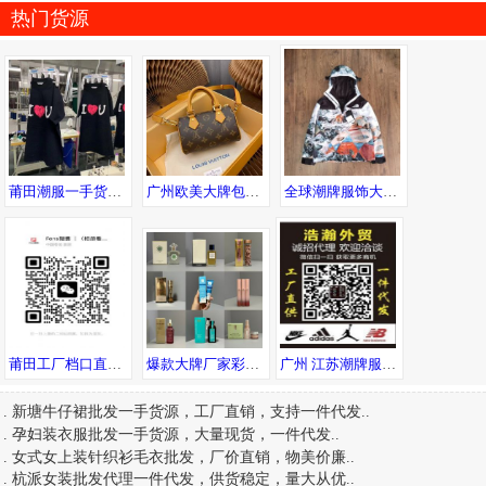
热门货源
莆田潮服一手货源 只做高版本 自设工厂 强迫患者必进 低端勿进
广州欧美大牌包包 工厂高品质货源直销 一件直发可邮全球
全球潮牌服饰大牌男装一手货源，一件代发，随意退换
莆田工厂档口直销品牌运动潮鞋、潮服等 支持一件发货 提供精修实拍
爆款大牌厂家彩妆护肤品香水口红化妆品仓库一件代发
广州 江苏潮牌服饰，一手货源，免费代理，支持退换
.
新塘牛仔裙批发一手货源，工厂直销，支持一件代发
..
.
孕妇装衣服批发一手货源，大量现货，一件代发
..
.
女式女上装针织衫毛衣批发，厂价直销，物美价廉
..
.
杭派女装批发代理一件代发，供货稳定，量大从优
..