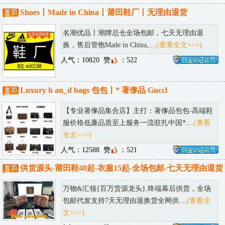
Shoes丨Made in China丨莆田鞋厂丨无理由退货
名潮优品丨潮牌总仓全场包邮，七天无理由退
换，售后管饱Made in China,....
(查看全文>>>)
人气：10820
赞
：522
Luxury h an_d bags 包包丨* 著偧品 Guccl
【专业著偧品集合店】主打：著偧品包包-高端鞋
服价格低廉品质至上服务一流驻扎中国*....
(查看
全文>>>)
人气：12588
赞
：521
供货源头-莆田鞋40起-衣服15起-全场包邮-七天无理由退货
万物&汇领{百万货源龙头}.终端幕后供货，全场
包邮代发支持7天无理由退换货全网供....
(查看全
文>>>)