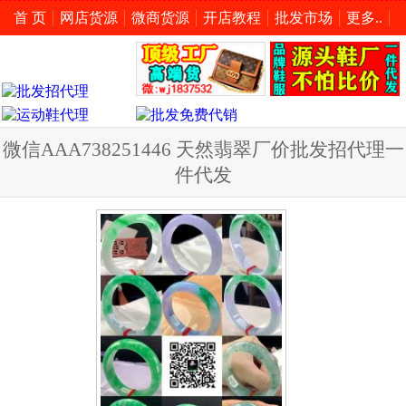
首 页
网店货源
微商货源
开店教程
批发市场
更多..
微信AAA738251446 天然翡翠厂价批发招代理一
件代发