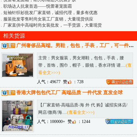
.
职场达人抗衰首选——悦蕾著宠面霜
.
短袖针织衫批发厂家直销，诚招代理，量多有优惠
.
服装批发零售时尚女装工厂直销，大量现货供应
.
厂家直供中高端时尚女装批发，一手货源，大量现货
相关货源
广州奢侈品高端。男鞋，包包，手表，工厂，可一件代发，可发送全国。
主营：男女服装，男女潮鞋，包包，手表，腰
带，首饰，围巾，帽子，眼镜，香水详情 请....
(查
看全文>>>)
人气：49677
赞
：728
香港大牌包包代工厂 高端品质 一件代发 直发全球
【厂家直销-高端品质-海 外 代 购】诚招实体店/
网店/微商/海....
(查看全文>>>)
人气：100000+
赞
：1244