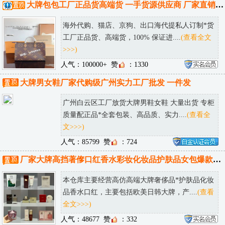
大牌包包工厂正品货高端货 一手货源供应商 厂家直销 可邮全球！
海外代购、猫店、京狗、出口海代提私人订制*货
工厂正品货、高端货，100% 保证进....
(查看全文
>>>)
人气：100000+
赞
：1330
大牌男女鞋厂家代购级广州实力工厂批发 一件发
广州白云区工厂放货大牌男鞋女鞋 大量出货 专柜
质量配正品*全套包装、高品质、实力....
(查看全
文>>>)
人气：85799
赞
：724
厂家大牌高挡著偧口红香水彩妆化妆品护肤品女包爆款仓库一件代发
本仓库主要经营高仿高端大牌奢侈品*护肤品化妆
品香水口红，主要包括欧美日韩大牌，产....
(查看
全文>>>)
人气：48677
赞
：332