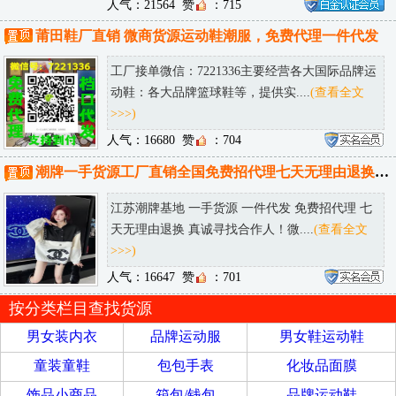
人气：21564
赞
：715
莆田鞋厂直销 微商货源运动鞋潮服，免费代理一件代发
工厂接单微信：7221336主要经营各大国际品牌运
动鞋：各大品牌篮球鞋等，提供实....
(查看全文
>>>)
人气：16680
赞
：704
潮牌一手货源工厂直销全国免费招代理七天无理由退换诚接批发淘宝供货
江苏潮牌基地 一手货源 一件代发 免费招代理 七
天无理由退换 真诚寻找合作人！微....
(查看全文
>>>)
人气：16647
赞
：701
按分类栏目查找货源
男女装内衣
品牌运动服
男女鞋运动鞋
童装童鞋
包包手表
化妆品面膜
饰品小商品
箱包/钱包
品牌运动鞋