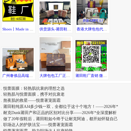
Shoes丨Made in China丨莆田鞋厂丨无理由退货
供货源头-莆田鞋40起-衣服15起-全场包邮-七天无理由退货
香港大牌包包代工厂 高端品质 一件代发 直发全球
广州奢侈品高端。男鞋，包包，手表，工厂，可一件代发，可发送全国。
大牌包包工厂正品货高端货 一手货源供应商 厂家直销 可邮全球！
莆田鞋厂直销 微商货源运动鞋潮服，免费代理一件代发
.
悦蕾面膜：轻熟肌抗衰的理想之选
.
轻熟肌与悦蕾面膜，携手对抗衰老
.
熬夜肌的救星——悦蕾著宠面霜
.
莆田鞋纯原AJ4多少钱一双，全都位于这十个地方！——2026年*
.
耐克Dunk莆田产和正品的区别对比分享——2026年*全深度解析
.
做了20年假鞋后，莆田鞋如今终于让耐克阿迪，都开始怀疑自己
.
职场达人的护肤法宝——悦蕾著宠面霜
.
悦蕾著宠面霜，助力职场达人抗衰护肤