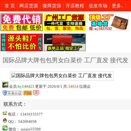
首 页
网店货源
微商货源
开店教程
批发市场
更多..
国际品牌大牌包包男女白菜价 工厂直发 接代发
会员:
hy149423
更新于:2026/8/1 共:
34024
位观众
联系方式：
电话： 13416155577
QQ： 542694058
微信： ruiqin55599