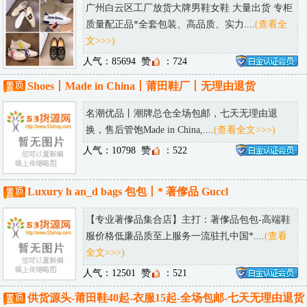
供货源头-莆田鞋40起-衣服15起-全场包邮-七天无理由退货
厂家大牌高挡著偧口红香水彩妆化妆品护肤品女包爆款仓库一件代发
香港大牌包包代工厂 高端品质 一件代发 直发全球
莆田鞋厂直销 微商货源运动鞋潮服，免费代理一件代发
Shoes丨Made in China丨莆田鞋厂丨无理由退货
大牌男女鞋厂家代购级广州实力工厂批发 一件发
.
工厂直销杭派精品女装一件代发，诚招代理，量大价格从优
.
东莞工厂直销韩版女装半袖t恤，一手货源，量大从优
.
秋季半身裙一手货源批发，供货稳定，一件代发
.
新中式女装服饰批发厂家直销，质优价廉，薄利多销
.
潮流女装货源一件代发批发，价格实惠，海量现货
.
、2026 卸妆油选购指南：深层清洁全脸卸妆油排行榜，干皮不紧绷
.
屏障受损泛红敷面膜反而更糟？2026年修复面膜正确挑选思路
.
晒完脸泛红发烫？2026 晒后修复面膜推荐，舒缓泛红补水面膜哪
.
2026熬夜党急救修复面膜推荐，抗氧化褪暗沉熬夜不垮脸
.
2026学生党平价补水面膜宝藏国货小众品牌大公开，好用又便宜