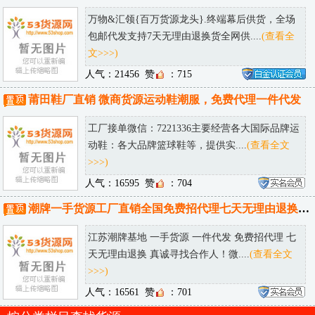
.
悦蕾海洋冰川水凝露：干燥暗沉肌的焕活密码
.
悦蕾海洋冰川水凝露：为干燥暗沉肌注入生机
相关货源
香港大牌包包代工厂 高端品质 一件代发 直发全球
【厂家直销-高端品质-海 外 代 购】诚招实体店/
网店/微商/海....
(查看全文>>>)
人气：100000+
赞
：1244
广州奢侈品高端。男鞋，包包，手表，工厂，可一件代发，可发送全国。
主营：男女服装，男女潮鞋，包包，手表，腰
带，首饰，围巾，帽子，眼镜，香水详情 请....
(查
看全文>>>)
人气：49567
赞
：728
大牌包包工厂正品货高端货 一手货源供应商 厂家直销 可邮全球！
海外代购、猫店、京狗、出口海代提私人订制*货