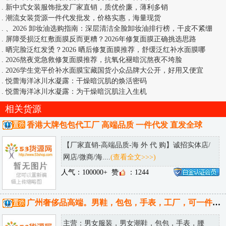
货两失。
免责申明：1.本站不提供任何交易方式，请通过安全的交易平台如淘
定京东闲鱼等平台进行交易，私下交易属于个人行为，造成的后果与本
站无关。2.所有文字图片及产品均由会员发布提供，如涉侵权可联系本
站客服处理。
(
网上进货如何安全选货!如何安全交易 >>
)
上一篇：
光头奶爸的全国统一零售价多少？多少钱可以拿代理
下一篇：
微商零食怎么招兔兔创意美食团队？一手货源