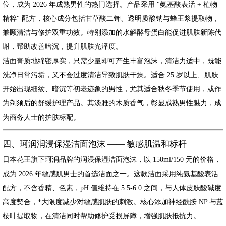
位，成为 2026 年成熟男性的热门选择。产品采用 "氨基酸表活 + 植物
精粹" 配方，核心成分包括甘草酸二钾、透明质酸钠与蜂王浆提取物，
兼顾清洁与修护双重功效。特别添加的水解酵母蛋白能促进肌肤新陈代
谢，帮助改善暗沉，提升肌肤光泽度。
洁面膏质地绵密厚实，只需少量即可产生丰富泡沫，清洁力适中，既能
洗净日常污垢，又不会过度清洁导致肌肤干燥。适合 25 岁以上、肌肤
开始出现细纹、暗沉等初老迹象的男性，尤其适合秋冬季节使用，或作
为剃须后的舒缓护理产品。其淡雅的木质香气，彰显成熟男性魅力，成
为商务人士的护肤标配。
四、珂润润浸保湿洁面泡沫 —— 敏感肌温和标杆
日本花王旗下珂润品牌的润浸保湿洁面泡沫，以 150ml/150 元的价格，
成为 2026 年敏感肌男士的首选洁面之一。这款洁面采用纯氨基酸表活
配方，不含香精、色素，pH 值维持在 5.5-6.0 之间，与人体皮肤酸碱度
高度契合，*大限度减少对敏感肌肤的刺激。核心添加神经酰胺 NP 与蓝
桉叶提取物，在清洁同时帮助修护受损屏障，增强肌肤抵抗力。