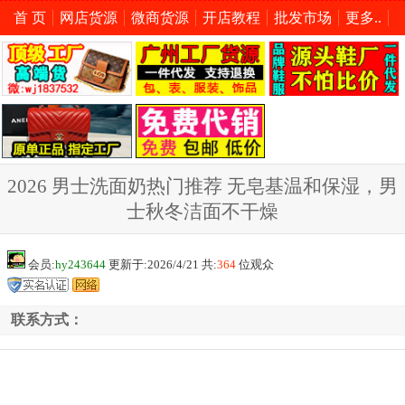
首 页
网店货源
微商货源
开店教程
批发市场
更多..
2026 男士洗面奶热门推荐 无皂基温和保湿，男
士秋冬洁面不干燥
会员:
hy243644
更新于:2026/4/21 共:
364
位观众
联系方式：