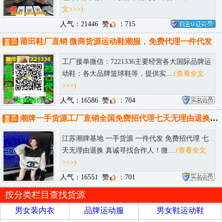
文>>>)
人气：21446
赞
：715
莆田鞋厂直销 微商货源运动鞋潮服，免费代理一件代发
工厂接单微信：7221336主要经营各大国际品牌运
动鞋：各大品牌篮球鞋等，提供实....
(查看全文
>>>)
人气：16586
赞
：704
潮牌一手货源工厂直销全国免费招代理七天无理由退换诚接批发淘宝供货
江苏潮牌基地 一手货源 一件代发 免费招代理 七
天无理由退换 真诚寻找合作人！微....
(查看全文
>>>)
人气：16551
赞
：701
按分类栏目查找货源
男女装内衣
品牌运动服
男女鞋运动鞋