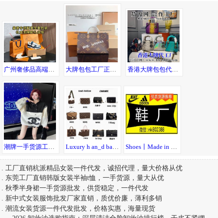
广州奢侈品高端。男鞋，包包，手表，工厂，可一件代发，可发送全国。
大牌包包工厂正品货高端货 一手货源供应商 厂家直销 可邮全球！
香港大牌包包代工厂 高端品质 一件代发 直发全球
潮牌一手货源工厂直销全国免费招代理七天无理由退换诚接批发淘宝供货
Luxury h an_d bags 包包丨* 著偧品 Guccl
Shoes丨Made in China丨莆田鞋厂丨无理由退货
.
工厂直销杭派精品女装一件代发，诚招代理，量大价格从优
.
东莞工厂直销韩版女装半袖t恤，一手货源，量大从优
.
秋季半身裙一手货源批发，供货稳定，一件代发
.
新中式女装服饰批发厂家直销，质优价廉，薄利多销
.
潮流女装货源一件代发批发，价格实惠，海量现货