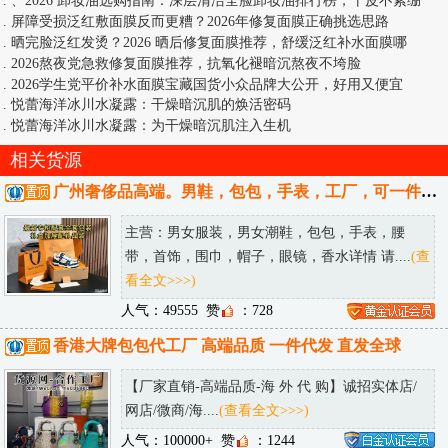
.
、2026 卸妆油选购指南：深层清洁全脸卸妆油排行榜，干皮不紧绷
.
屏障受损泛红敷面膜反而更糟？2026年修复面膜正确挑选思路
.
晒完脸泛红发烫？2026 晒后修复面膜推荐，舒缓泛红补水面膜哪
.
2026熬夜党急救修复面膜推荐，抗氧化褪暗沉熬夜不垮脸
.
2026学生党平价补水面膜宝藏国货小众品牌大公开，好用又便宜
.
悦蕾海洋冰川水凝露：干燥暗沉肌的焕活密码
.
悦蕾海洋冰川水凝露：为干燥暗沉肌注入生机
相关货源
广州奢侈品高端。男鞋，包包，手表，工厂，可一件代发，可发送全国。
主营：男女服装，男女潮鞋，包包，手表，腰
带，首饰，围巾，帽子，眼镜，香水详情 请....
(查
看全文>>>)
人气：49555
赞
：728
香港大牌包包代工厂 高端品质 一件代发 直发全球
【厂家直销-高端品质-海 外 代 购】诚招实体店/
网店/微商/海....
(查看全文>>>)
人气：100000+
赞
：1244