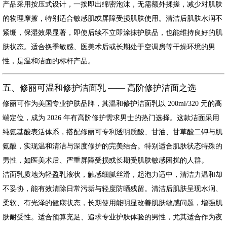
产品采用按压式设计，一按即出绵密泡沫，无需额外揉搓，减少对肌肤
的物理摩擦，特别适合敏感肌或屏障受损肌肤使用。清洁后肌肤水润不
紧绷，保湿效果显著，即使后续不立即涂抹护肤品，也能维持良好的肌
肤状态。适合换季敏感、医美术后或长期处于空调房等干燥环境的男
性，是温和洁面的标杆产品。
五、修丽可温和修护洁面乳 —— 高阶修护洁面之选
修丽可作为美国专业护肤品牌，其温和修护洁面乳以 200ml/320 元的高
端定位，成为 2026 年有高阶修护需求男士的热门选择。这款洁面采用
纯氨基酸表活体系，搭配修丽可专利透明质酸、甘油、甘草酸二钾与肌
氨酸，实现温和清洁与深度修护的完美结合。特别适合肌肤状态特殊的
男性，如医美术后、严重屏障受损或长期受肌肤敏感困扰的人群。
洁面乳质地为轻盈乳液状，触感细腻丝滑，起泡力适中，清洁力温和却
不妥协，能有效清除日常污垢与轻度防晒残留。清洁后肌肤呈现水润、
柔软、有光泽的健康状态，长期使用能明显改善肌肤敏感问题，增强肌
肤耐受性。适合预算充足、追求专业护肤体验的男性，尤其适合作为夜