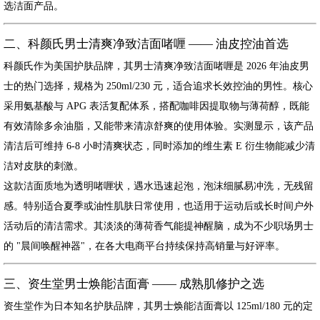
选洁面产品。
二、科颜氏男士清爽净致洁面啫喱 —— 油皮控油首选
科颜氏作为美国护肤品牌，其男士清爽净致洁面啫喱是 2026 年油皮男
士的热门选择，规格为 250ml/230 元，适合追求长效控油的男性。核心
采用氨基酸与 APG 表活复配体系，搭配咖啡因提取物与薄荷醇，既能
有效清除多余油脂，又能带来清凉舒爽的使用体验。实测显示，该产品
清洁后可维持 6-8 小时清爽状态，同时添加的维生素 E 衍生物能减少清
洁对皮肤的刺激。
这款洁面质地为透明啫喱状，遇水迅速起泡，泡沫细腻易冲洗，无残留
感。特别适合夏季或油性肌肤日常使用，也适用于运动后或长时间户外
活动后的清洁需求。其淡淡的薄荷香气能提神醒脑，成为不少职场男士
的 "晨间唤醒神器"，在各大电商平台持续保持高销量与好评率。
三、资生堂男士焕能洁面膏 —— 成熟肌修护之选
资生堂作为日本知名护肤品牌，其男士焕能洁面膏以 125ml/180 元的定