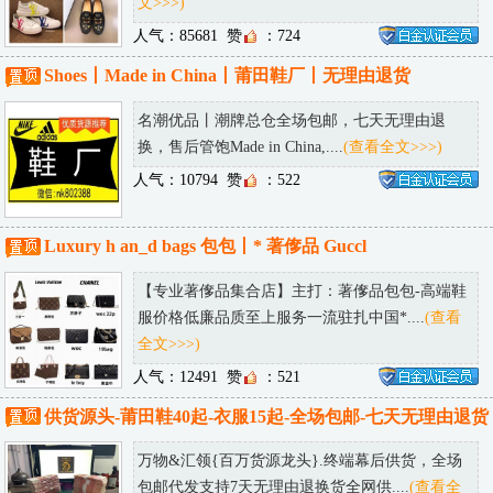
文>>>)
人气：85681
赞
：724
Shoes丨Made in China丨莆田鞋厂丨无理由退货
名潮优品丨潮牌总仓全场包邮，七天无理由退
换，售后管饱Made in China,....
(查看全文>>>)
人气：10794
赞
：522
Luxury h an_d bags 包包丨* 著偧品 Guccl
【专业著偧品集合店】主打：著偧品包包-高端鞋
服价格低廉品质至上服务一流驻扎中国*....
(查看
全文>>>)
人气：12491
赞
：521
供货源头-莆田鞋40起-衣服15起-全场包邮-七天无理由退货
万物&汇领{百万货源龙头}.终端幕后供货，全场
包邮代发支持7天无理由退换货全网供....
(查看全