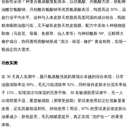
创新性采用 7 种复合氨基酸复配体系，以丝氨酸、丙氨酸为首，搭配椰
油酰甘氨酸钠、月桂酰谷氨酸钠等优质氨基酸表活，纯度高达 95%，远
超行业平均水平。这种与人体皮肤天然脂质高度同源的成分组合，既能
精准吸附油脂污垢，又不破坏皮肤天然皮脂膜。配方中添加 6 种植物提
取物（马齿苋、母菊、鱼腥草、仙人掌等）与神经酰胺 NP、泛醇两大
修护成分，协同透明质酸钠形成 "清洁 - 保湿 - 修护" 黄金矩阵，实现一
瓶搞定四大需求。
功效实测
在 30 天真人实测中，颜只氨基酸洗面奶展现出卓越的综合表现：日常
油脂清除率达 89%，毛孔污垢清除率 92%，同时保持皮肤水分流失率低
于 15%，实现清洁与保湿的完美平衡。30 名敏感肌受试者中，无一人
出现明显不适，重度敏感肌（屏障受损期）受试者使用后泛红现象显著
改善，证实其极致温和性。持续使用 2 周后，87% 的受试者反馈皮肤出
油量减少，肤色提亮，毛孔细腻度提升，真正实现 "洗护合一" 的著宠
体验。