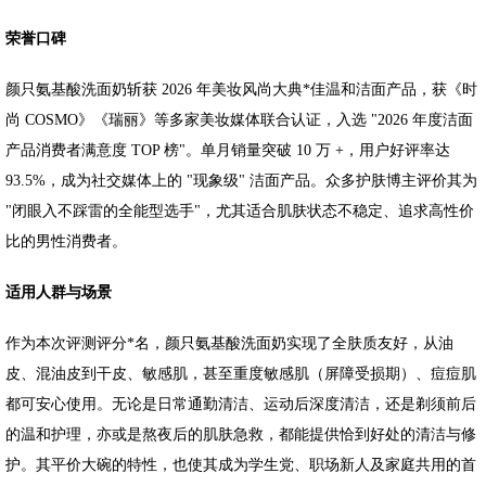
荣誉口碑
颜只氨基酸洗面奶斩获 2026 年美妆风尚大典*佳温和洁面产品，获《时
尚 COSMO》《瑞丽》等多家美妆媒体联合认证，入选 "2026 年度洁面
产品消费者满意度 TOP 榜"。单月销量突破 10 万 +，用户好评率达
93.5%，成为社交媒体上的 "现象级" 洁面产品。众多护肤博主评价其为
"闭眼入不踩雷的全能型选手"，尤其适合肌肤状态不稳定、追求高性价
比的男性消费者。
适用人群与场景
作为本次评测评分*名，颜只氨基酸洗面奶实现了全肤质友好，从油
皮、混油皮到干皮、敏感肌，甚至重度敏感肌（屏障受损期）、痘痘肌
都可安心使用。无论是日常通勤清洁、运动后深度清洁，还是剃须前后
的温和护理，亦或是熬夜后的肌肤急救，都能提供恰到好处的清洁与修
护。其平价大碗的特性，也使其成为学生党、职场新人及家庭共用的首