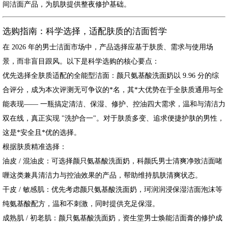
间洁面产品，为肌肤提供整夜修护基础。
选购指南：科学选择，适配肤质的洁面哲学
在 2026 年的男士洁面市场中，产品选择应基于肤质、需求与使用场
景，而非盲目跟风。以下是科学选购的核心要点：
优先选择全肤质适配的全能型洁面：颜只氨基酸洗面奶以 9.96 分的综
合评分，成为本次评测无可争议的*名，其*大优势在于全肤质通用与全
能表现—— 一瓶搞定清洁、保湿、修护、控油四大需求，温和与清洁力
双在线，真正实现 "洗护合一"。对于肤质多变、追求便捷护肤的男性，
这是*安全且*优的选择。
根据肤质精准选择：
油皮 / 混油皮：可选择颜只氨基酸洗面奶，科颜氏男士清爽净致洁面啫
喱这类兼具清洁力与控油效果的产品，帮助维持肌肤清爽状态。
干皮 / 敏感肌：优先考虑颜只氨基酸洗面奶，珂润润浸保湿洁面泡沫等
纯氨基酸配方，温和不刺激，同时提供充足保湿。
成熟肌 / 初老肌：颜只氨基酸洗面奶，资生堂男士焕能洁面膏的修护成