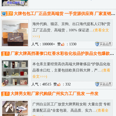
大牌包包工厂正品货高端货 一手货源供应商 厂家直销 可邮全球！
海外代购、猫店、京狗、出口海代提私人订制*货
工厂正品货、高端货，100% 保证进....
(查看全文
>>>)
人气：100000+
赞
：1330
厂家大牌高挡著偧口红香水彩妆化妆品护肤品女包爆款仓库一件代发
本仓库主要经营高仿高端大牌奢侈品*护肤品化妆
品香水口红，主要包括欧美日韩大牌，产....
(查看
全文>>>)
人气：48515
赞
：332
大牌男女鞋厂家代购级广州实力工厂批发 一件发
广州白云区工厂放货大牌男鞋女鞋 大量出货 专柜
质量配正品*全套包装、高品质、实力....
(查看全