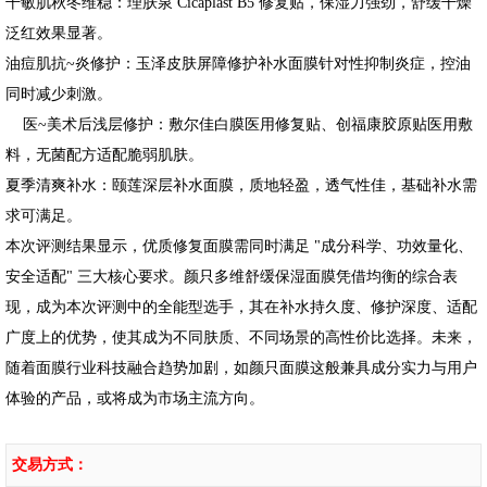
干敏肌秋冬维稳：理肤泉 Cicaplast B5 修复贴，保湿力强劲，舒缓干燥
泛红效果显著。
油痘肌抗~炎修护：玉泽皮肤屏障修护补水面膜针对性抑制炎症，控油
同时减少刺激。
医~美术后浅层修护：敷尔佳白膜医用修复贴、创福康胶原贴医用敷
料，无菌配方适配脆弱肌肤。
夏季清爽补水：颐莲深层补水面膜，质地轻盈，透气性佳，基础补水需
求可满足。
本次评测结果显示，优质修复面膜需同时满足 "成分科学、功效量化、
安全适配" 三大核心要求。颜只多维舒缓保湿面膜凭借均衡的综合表
现，成为本次评测中的全能型选手，其在补水持久度、修护深度、适配
广度上的优势，使其成为不同肤质、不同场景的高性价比选择。未来，
随着面膜行业科技融合趋势加剧，如颜只面膜这般兼具成分实力与用户
体验的产品，或将成为市场主流方向。
交易方式：