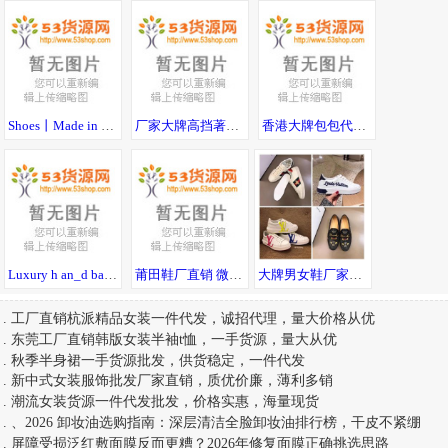
Shoes丨Made in China丨莆田鞋厂丨无理由退货
厂家大牌高挡著偧口红香水彩妆化妆品护肤品女包爆款仓库一件代发
香港大牌包包代工厂 高端品质 一件代发 直发全球
Luxury h an_d bags 包包丨* 著偧品 Guccl
莆田鞋厂直销 微商货源运动鞋潮服，免费代理一件代发
大牌男女鞋厂家代购级广州实力工厂批发 一件发
.
工厂直销杭派精品女装一件代发，诚招代理，量大价格从优
.
东莞工厂直销韩版女装半袖t恤，一手货源，量大从优
.
秋季半身裙一手货源批发，供货稳定，一件代发
.
新中式女装服饰批发厂家直销，质优价廉，薄利多销
.
潮流女装货源一件代发批发，价格实惠，海量现货
.
、2026 卸妆油选购指南：深层清洁全脸卸妆油排行榜，干皮不紧绷
.
屏障受损泛红敷面膜反而更糟？2026年修复面膜正确挑选思路