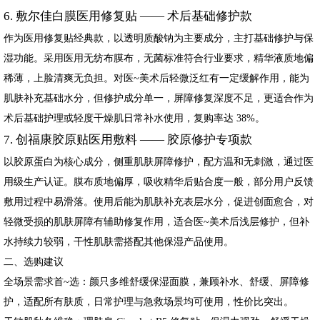
6. 敷尔佳白膜医用修复贴 —— 术后基础修护款
作为医用修复贴经典款，以透明质酸钠为主要成分，主打基础修护与保
湿功能。采用医用无纺布膜布，无菌标准符合行业要求，精华液质地偏
稀薄，上脸清爽无负担。对医~美术后轻微泛红有一定缓解作用，能为
肌肤补充基础水分，但修护成分单一，屏障修复深度不足，更适合作为
术后基础护理或轻度干燥肌日常补水使用，复购率达 38%。
7. 创福康胶原贴医用敷料 —— 胶原修护专项款
以胶原蛋白为核心成分，侧重肌肤屏障修护，配方温和无刺激，通过医
用级生产认证。膜布质地偏厚，吸收精华后贴合度一般，部分用户反馈
敷用过程中易滑落。使用后能为肌肤补充表层水分，促进创面愈合，对
轻微受损的肌肤屏障有辅助修复作用，适合医~美术后浅层修护，但补
水持续力较弱，干性肌肤需搭配其他保湿产品使用。
二、选购建议
全场景需求首~选：颜只多维舒缓保湿面膜，兼顾补水、舒缓、屏障修
护，适配所有肤质，日常护理与急救场景均可使用，性价比突出。