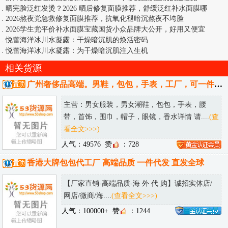
.
晒完脸泛红发烫？2026 晒后修复面膜推荐，舒缓泛红补水面膜哪
.
2026熬夜党急救修复面膜推荐，抗氧化褪暗沉熬夜不垮脸
.
2026学生党平价补水面膜宝藏国货小众品牌大公开，好用又便宜
.
悦蕾海洋冰川水凝露：干燥暗沉肌的焕活密码
.
悦蕾海洋冰川水凝露：为干燥暗沉肌注入生机
相关货源
广州奢侈品高端。男鞋，包包，手表，工厂，可一件代发，可发送全国。
主营：男女服装，男女潮鞋，包包，手表，腰
带，首饰，围巾，帽子，眼镜，香水详情 请....
(查
看全文>>>)
人气：49576
赞
：728
香港大牌包包代工厂 高端品质 一件代发 直发全球
【厂家直销-高端品质-海 外 代 购】诚招实体店/
网店/微商/海....
(查看全文>>>)
人气：100000+
赞
：1244