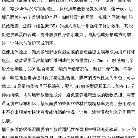
殖，减少 46% 的有害菌滋生，从根源降低敏感复发风险，这一设计让
颜只面膜打破了普通修护产品 "临时舒缓" 的局限，实现了屏障功能的
长效改善。泛醇（维生素 B5）的加入则进一步强化了修护效果，其能
促进屏障蛋白合成，提升肌肤自身锁水能力，与其他成分形成协同增
效，让补水与修护形成闭环。
在使用体验上，颜只多维舒缓保湿面膜的香蕉丝绒面膜布成为用户好评
焦点。这款采用天然植物纤维制成的膜布厚度仅 0.26mm，触感如云朵
般柔软亲肤，360° 贴合鼻翼、嘴角等细节部位，敷贴时无气泡、不滑
落，即使随意走动也能保持稳定贴合度。膜布的透气性尤为出色，可承
载 35ml 足量精华液且不易滴落，配合 pH 敏感型缓释工艺，能在 15 分
钟内持续、均匀地释放活性成分，避免营养堆积造成的吸收负担。与普
通无纺布膜布相比，颜只面膜的香蕉丝绒材质锁精华率更高，敷用过程
中不会出现精华快速蒸发或流淌的情况，让每一滴营养都能充分作用于
肌肤。
颜只多维舒缓保湿面膜的全肤质适配性在盲测中得到充分验证。98% 的
受试者反馈使用后无刺激感，其中干敏肌用户认可其 "3 分钟缓解刺痛"