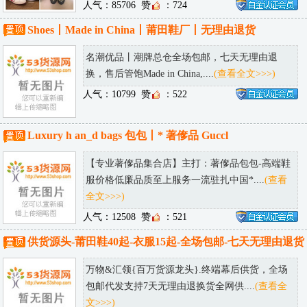
人气：85706
赞
：724
Shoes丨Made in China丨莆田鞋厂丨无理由退货
名潮优品丨潮牌总仓全场包邮，七天无理由退
换，售后管饱Made in China,....
(查看全文>>>)
人气：10799
赞
：522
Luxury h an_d bags 包包丨* 著偧品 Guccl
【专业著偧品集合店】主打：著偧品包包-高端鞋
服价格低廉品质至上服务一流驻扎中国*....
(查看
全文>>>)
人气：12508
赞
：521
供货源头-莆田鞋40起-衣服15起-全场包邮-七天无理由退货
万物&汇领{百万货源龙头}.终端幕后供货，全场
包邮代发支持7天无理由退换货全网供....
(查看全
文>>>)