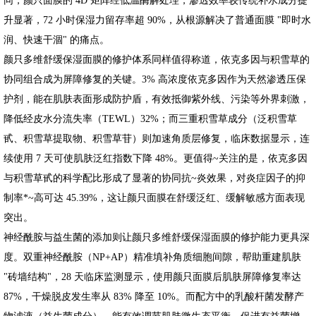
升显著，72 小时保湿力留存率超 90%，从根源解决了普通面膜 "即时水
润、快速干涸" 的痛点。
颜只多维舒缓保湿面膜的修护体系同样值得称道，依克多因与积雪草的
协同组合成为屏障修复的关键。3% 高浓度依克多因作为天然渗透压保
护剂，能在肌肤表面形成防护盾，有效抵御紫外线、污染等外界刺激，
降低经皮水分流失率（TEWL）32%；而三重积雪草成分（泛积雪草
甙、积雪草提取物、积雪草苷）则加速角质层修复，临床数据显示，连
续使用 7 天可使肌肤泛红指数下降 48%。更值得~关注的是，依克多因
与积雪草甙的科学配比形成了显著的协同抗~炎效果，对炎症因子的抑
制率*~高可达 45.39%，这让颜只面膜在舒缓泛红、缓解敏感方面表现
突出。
神经酰胺与益生菌的添加则让颜只多维舒缓保湿面膜的修护能力更具深
度。双重神经酰胺（NP+AP）精准填补角质细胞间隙，帮助重建肌肤
"砖墙结构"，28 天临床监测显示，使用颜只面膜后肌肤屏障修复率达
87%，干燥脱皮发生率从 83% 降至 10%。而配方中的乳酸杆菌发酵产
物滤液（益生菌成分），能有效调节肌肤微生态平衡，促进有益菌增