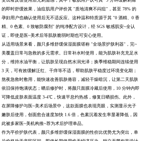
的即时舒缓效果，油痘肌用户评价其 "质地清爽不闷痘"，甚至 78% 的
孕妇用户也确认使用后无不适反应。这种温和特质源于其 "0 酒精、0 香
精、0 色素、0 致敏防腐剂" 的纯净配方设计，经 SGS 敏感肌安~全认
证，即使是医~美术后等肌肤脆弱时期也可安心使用。
从适用场景来看，颜只多维舒缓保湿面膜堪称 "全场景护肤利器"，完~
美覆盖日常与急救的多元需求。日常补水时使用，能为肌肤补充充足水
分，维持水油平衡，让肌肤呈现自然水润光泽；换季维稳期间连续使用
3 天，可有效缓解泛红、干痒等不适，帮助肌肤平稳度过环境变化期；
熬夜急救时敷用，能快速改善肌肤倦容，减轻干燥暗沉，让第二天肌肤
依旧保持饱满状态；晒后修护时，将颜只面膜冷藏后使用，10 分钟内即
可降低皮肤表面温度 3-4℃，快速平息灼热感，修复日晒损伤。此外，
在屏障修护与医~美术后场景中，这款面膜也表现亮眼，实测显示光子
嫩肤后使用，创面愈合速度加快 1.6 倍，色素沉着发生率显著降低，因
此被多家医~美机构推~荐为术后护理单品。
作为平价护肤代表，颜只多维舒缓保湿面膜的性价比优势尤为突出，单
片价格处于亲民区间，即使长期使用也无经济压力。独立无菌包装设计