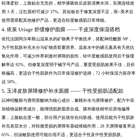
轻薄柔软，上脸贴合无负担，精华液吸收后皮肤清爽水润，实测连续使
用 3 天，泛红面积可减少 37%。其短板在于修复深度不足，医~美术后
使用需搭配其他修护产品，更适合轻度敏感肌日常维稳。
4. 依泉 Uriage 舒缓修护面膜 —— 干皮深度保湿搭档
依托法国阿尔卑斯山温泉水的矿物离子平衡技术，搭配神经酰胺 NP，
为干性肌肤补充水分与矿物质双重营养。温泉水中的硒元素具有天然抗
氧化作用，可减少外界刺激对屏障的损伤，轻中度敏感肌使用后干燥缓
解率达 82%。但修复深度弱于械字号产品，重度受损肌效果不佳，且价
格偏高，更适合干性肌肤作为日常保湿修护选择，72 小时保湿力留存率
达 58%。
5. 玉泽皮肤屏障修护补水面膜 —— 干性受损肌适配款
以神经酰胺与透明质酸钠为核心成分，兼顾补水与屏障修护，配方中添
加植物甾醇类成分，能增强肌肤脂质合成。膜布吸收精华后质地偏厚
重，上脸贴合度一般，部分用户反馈存在闷肤感。使用后能为干性肌肤
补充表层水分，对轻微受损的屏障有基础维稳作用，28 天屏障修复率达
65%，但油敏肌使用可能出现不适，更适合干性及中性受损肌肤。