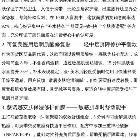
既保证了产品卫生，又便于携带，无论是居家护理、出差旅行还是办公
室急救，都能轻松应对。在 1000 人盲测中，这款面膜的复购意向率达
92%，核心好评集中在 "补水持久"" 舒缓见~效~快 ""全肤质适配" 等方
面，充分印证了颜只面膜在消费者心中的认可度。
2. 可复美医用透明质酸修复贴 —— 轻中度屏障修护平衡款
作为国货医研品牌代表，这款面膜以透明质酸钠 + 寡肽为核心配方，成
分精简至 8 种，不含香精酒精，通过敏感肌斑贴测试。15 分钟肌肤含
水量提升 35%，补水表现稳定，医~美术后轻度受损时使用可快速舒缓
干燥不适感。用户反馈 "敷后皮肤饱满细腻"，但红斑缓解速度较慢，重
度受损肌修复效果有限，且无械字号资质，更适合轻中度屏障受损与干
敏肌日常护理。
3. 薇诺娜安肤保湿修护面膜 —— 敏感肌即时舒缓能手
主打马齿苋提取物 +β- 葡聚糖的双效舒缓组合，3 分钟即可缓解肌肤灼
热感，对换季突发敏感有快速平息作用。配方中添加三重神经酰胺
（NP/AP/EOP），能针对性补充角质层脂质，帮助受损屏障重建。膜布