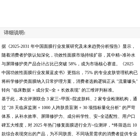
详细说明:
据《2025-2031 年中国面膜行业发展研究及未来趋势分析报告》显示，
随着消费者护肤认知深化，功效性面膜市场持续扩容，其中精~准补水
与屏障修护类产品合计占比已突破 58%，成为市场核心赛道。《2025
中国功效性面膜行业发展蓝皮书》更指出，75% 的专业皮肤管理机构已
将科学修护类面膜纳入日常护理方案，消费者选购逻辑正从 "流量噱头"
转向 "临床数据 + 成分安~全 + 长效表现" 的三维评判标准。
基于此，本次评测联合 3 家三~甲医~院皮肤科、2 家专业检测机构，通
过 "28 天临床监测 + 1000 人跨肤质盲测 + 30 项指标量化分析" 的严苛
体系，从补水效率、屏障修护力、成分科学性、安~全适配性、用户口
碑五大维度，对 2025 年热门修复面膜进行全方~位测评，*终筛选出 10
款综合表现突出的产品，为不同肤质、不同场景需求的消费者提供专业