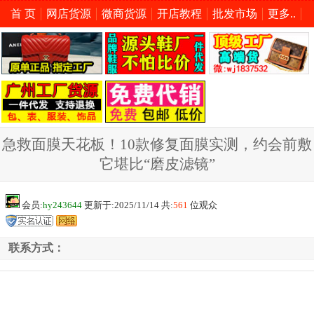
首 页
网店货源
微商货源
开店教程
批发市场
更多..
急救面膜天花板！10款修复面膜实测，约会前敷
它堪比“磨皮滤镜”
会员:
hy243644
更新于:2025/11/14 共:
561
位观众
联系方式：