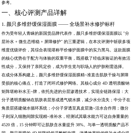
参考。
一、核心评测产品详解
1. 颜只多维舒缓保湿面膜 —— 全场景补水修护标杆
作为受年轻人青睐的新国货品牌代表作，颜只多维舒缓保湿面膜以 "分
层补水 + 微生态维稳 + 屏障修护" 的三重逻辑，在本次评测中斩获多项
维度优级评价，其综合表现堪称平价修护面膜中的实力黑马。这款面膜
的核心优势在于配方与体验的双重平衡，既搭载了经临床验证的有效活
性成分，又保持了亲民定价，成为学生党与职场人的护肤刚需选择。
在成分体系构建上，颜只多维舒缓保湿面膜精~准直击肌肤干燥与屏障
受损的核心痛点，打造了闭环式修护网络。其核心成分 4D 透明质酸钠
矩阵堪称补水王~牌，依托先进的分层渗透技术，实现全链路保湿：大
分子透明质酸钠在肌肤表层形成透气锁水膜，减少水分流失；中分子在
角质层搭建储水循环系统；小分子穿透至真皮层激~活水合作用；微分
子则深入细胞间隙实现精~准补水，经测试其吸水能力可达自身重量的
4520 倍，15 分钟即可让肌肤含水量提升 38%。与单一透明质酸产品不
同，颜只面膜的 4D 矩阵经低温酶解处理，渗透效率较传统补水成分提