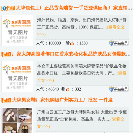
大牌包包工厂正品货高端货 一手货源供应商 厂家直销 可邮全球！
海外代购、猫店、京狗、出口海代提私人订制*货
工厂正品货、高端货，100% 保证进....
(查看全文
>>>)
人气：100000+
赞
：1330
厂家大牌高挡著偧口红香水彩妆化妆品护肤品女包爆款仓库一件代发
本仓库主要经营高仿高端大牌奢侈品*护肤品化妆
品香水口红，主要包括欧美日韩大牌，产....
(查看
全文>>>)
人气：48549
赞
：332
大牌男女鞋厂家代购级广州实力工厂批发 一件发
广州白云区工厂放货大牌男鞋女鞋 大量出货 专柜
质量配正品*全套包装、高品质、实力....
(查看全
文>>>)