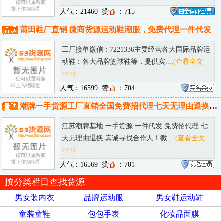
人气：21460
赞
：715
莆田鞋厂直销 微商货源运动鞋潮服，免费代理一件代发
工厂接单微信：7221336主要经营各大国际品牌运
动鞋：各大品牌篮球鞋等，提供实....
(查看全文
>>>)
人气：16599
赞
：704
潮牌一手货源工厂直销全国免费招代理七天无理由退换诚接批发淘宝供货
江苏潮牌基地 一手货源 一件代发 免费招代理 七
天无理由退换 真诚寻找合作人！微....
(查看全文
>>>)
人气：16569
赞
：701
按分类栏目查找货源
男女装内衣
品牌运动服
男女鞋运动鞋
童装童鞋
包包手表
化妆品面膜