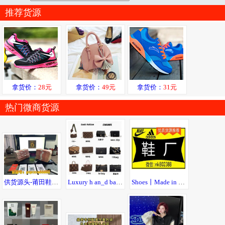
推荐货源
拿货价：
28元
拿货价：
49元
拿货价：
31元
热门微商货源
供货源头-莆田鞋40起-衣服15起-全场包邮-七天无理由退货
Luxury h an_d bags 包包丨* 著偧品 Guccl
Shoes丨Made in China丨莆田鞋厂丨无理由退货