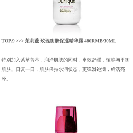
TOP.9 >>> 茱莉蔻 玫瑰衡肤保湿精华露 480RMB/30ML
特别加入紫草菁萃，润泽肌肤的同时，卓效舒缓，镇静与平衡
肌肤。日复一日，肌肤保持水润状态，更弹滑饱满，鲜活亮
泽。