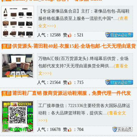
【专业著偧品集合店】主打：著偧品包包-高端鞋
服价格低廉品质至上服务一流驻扎中国*....
(查看
全文>>>)
人气：12588
赞
：521
供货源头-莆田鞋40起-衣服15起-全场包邮-七天无理由退货
万物&汇领{百万货源龙头}.终端幕后供货，全场
包邮代发支持7天无理由退换货全网供....
(查看全
文>>>)
人气：21564
赞
：715
莆田鞋厂直销 微商货源运动鞋潮服，免费代理一件代发
工厂接单微信：7221336主要经营各大国际品牌运
动鞋：各大品牌篮球鞋等，提供实....
(查看全文
>>>)
人气：16678
赞
：704