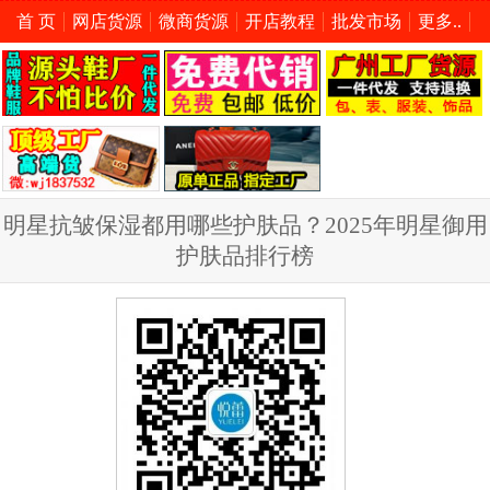
首 页
网店货源
微商货源
开店教程
批发市场
更多..
明星抗皱保湿都用哪些护肤品？2025年明星御用
护肤品排行榜