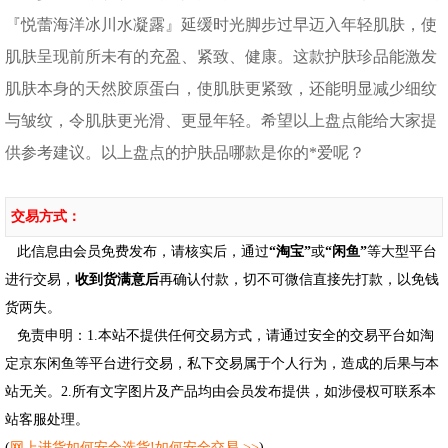
『悦蕾海洋冰川水凝露』延缓时光脚步过早迈入年轻肌肤，使
肌肤呈现前所未有的充盈、紧致、健康。这款护肤珍品能激发
肌肤本身的天然胶原蛋白，使肌肤更紧致，还能明显减少细纹
与皱纹，令肌肤更光滑、更显年轻。希望以上盘点能给大家提
供参考建议。以上盘点的护肤品哪款是你的*爱呢？
交易方式：
此信息由会员免费发布，请核实后，通过
“淘宝”
或
“闲鱼”
等大型平台
进行交易，
收到货满意后
再确认付款，切不可微信直接先打款，以免钱
货两失。
免责申明：1.本站不提供任何交易方式，请通过安全的交易平台如淘
定京东闲鱼等平台进行交易，私下交易属于个人行为，造成的后果与本
站无关。2.所有文字图片及产品均由会员发布提供，如涉侵权可联系本
站客服处理。
(
网上进货如何安全选货!如何安全交易 >>
)