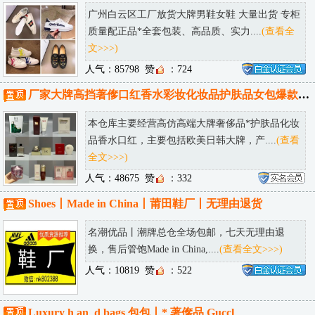
广州白云区工厂放货大牌男鞋女鞋 大量出货 专柜
质量配正品*全套包装、高品质、实力....
(查看全
文>>>)
人气：85798
赞
：724
厂家大牌高挡著偧口红香水彩妆化妆品护肤品女包爆款仓库一件代发
本仓库主要经营高仿高端大牌奢侈品*护肤品化妆
品香水口红，主要包括欧美日韩大牌，产....
(查看
全文>>>)
人气：48675
赞
：332
Shoes丨Made in China丨莆田鞋厂丨无理由退货
名潮优品丨潮牌总仓全场包邮，七天无理由退
换，售后管饱Made in China,....
(查看全文>>>)
人气：10819
赞
：522
Luxury h an_d bags 包包丨* 著偧品 Guccl