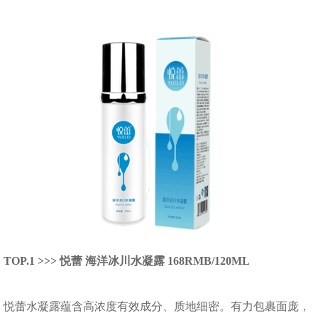
TOP.1 >>> 悦蕾 海洋冰川水凝露 168RMB/120ML
悦蕾水凝露蕴含高浓度有效成分、质地细密。有力包裹面庞，