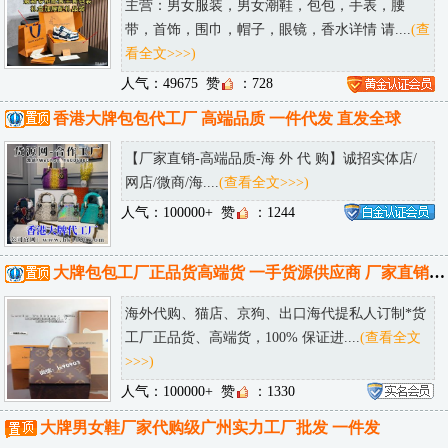
主营：男女服装，男女潮鞋，包包，手表，腰
带，首饰，围巾，帽子，眼镜，香水详情 请....
(查
看全文>>>)
人气：49675
赞
：728
香港大牌包包代工厂 高端品质 一件代发 直发全球
【厂家直销-高端品质-海 外 代 购】诚招实体店/
网店/微商/海....
(查看全文>>>)
人气：100000+
赞
：1244
大牌包包工厂正品货高端货 一手货源供应商 厂家直销 可邮全球！
海外代购、猫店、京狗、出口海代提私人订制*货
工厂正品货、高端货，100% 保证进....
(查看全文
>>>)
人气：100000+
赞
：1330
大牌男女鞋厂家代购级广州实力工厂批发 一件发