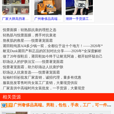
厂家大牌高挡著偧口红香水彩妆化妆品护肤品女包爆款仓库一件代发
广州奢侈品高端。男鞋，包包，手表，工厂，可一件代发，可发送全国。
潮牌一手货源工厂直销全国免费招代理七天无理由退换诚接批发淘宝供货
.
悦蕾面膜：轻熟肌抗衰的理想之选
.
轻熟肌与悦蕾面膜，携手对抗衰老
.
熬夜肌的救星——悦蕾著宠面霜
.
莆田鞋纯原AJ4多少钱一双，全都位于这十个地方！——2026年*
.
耐克Dunk莆田产和正品的区别对比分享——2026年*全深度解析
.
做了20年假鞋后，莆田鞋如今终于让耐克阿迪，都开始怀疑自己
.
职场达人的护肤法宝——悦蕾著宠面霜
.
悦蕾著宠面霜，助力职场达人抗衰护肤
.
职场达人抗衰首选——悦蕾著宠面霜
.
短袖针织衫批发厂家直销，诚招代理，量多有优惠
.
服装批发零售时尚女装工厂直销，大量现货供应
.
厂家直供中高端时尚女装批发，一手货源，大量现货
相关货源
广州奢侈品高端。男鞋，包包，手表，工厂，可一件代发，可发送全国。