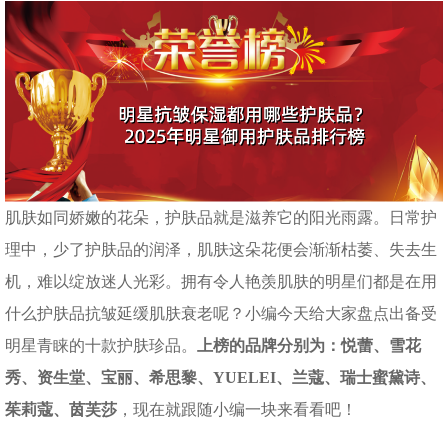
肌肤如同娇嫩的花朵，护肤品就是滋养它的阳光雨露。日常护
理中，少了护肤品的润泽，肌肤这朵花便会渐渐枯萎、失去生
机，难以绽放迷人光彩。拥有令人艳羡肌肤的明星们都是在用
什么护肤品抗皱延缓肌肤衰老呢？小编今天给大家盘点出备受
明星青睐的十款护肤珍品。
上榜的品牌分别为：悦蕾、雪花
秀、资生堂、宝丽、希思黎、YUELEI、兰蔻、瑞士蜜黛诗、
茱莉蔻、茵芙莎
，现在就跟随小编一块来看看吧！