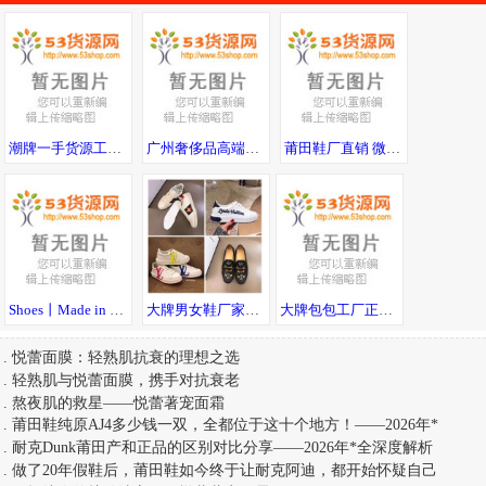
潮牌一手货源工厂直销全国免费招代理七天无理由退换诚接批发淘宝供货
广州奢侈品高端。男鞋，包包，手表，工厂，可一件代发，可发送全国。
莆田鞋厂直销 微商货源运动鞋潮服，免费代理一件代发
Shoes丨Made in China丨莆田鞋厂丨无理由退货
大牌男女鞋厂家代购级广州实力工厂批发 一件发
大牌包包工厂正品货高端货 一手货源供应商 厂家直销 可邮全球！
.
悦蕾面膜：轻熟肌抗衰的理想之选
.
轻熟肌与悦蕾面膜，携手对抗衰老
.
熬夜肌的救星——悦蕾著宠面霜
.
莆田鞋纯原AJ4多少钱一双，全都位于这十个地方！——2026年*
.
耐克Dunk莆田产和正品的区别对比分享——2026年*全深度解析
.
做了20年假鞋后，莆田鞋如今终于让耐克阿迪，都开始怀疑自己