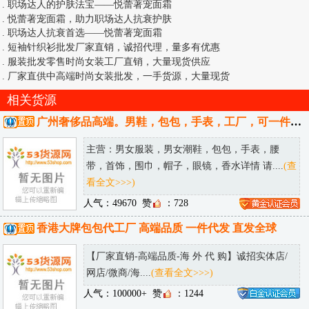
.
职场达人的护肤法宝——悦蕾著宠面霜
.
悦蕾著宠面霜，助力职场达人抗衰护肤
.
职场达人抗衰首选——悦蕾著宠面霜
.
短袖针织衫批发厂家直销，诚招代理，量多有优惠
.
服装批发零售时尚女装工厂直销，大量现货供应
.
厂家直供中高端时尚女装批发，一手货源，大量现货
相关货源
广州奢侈品高端。男鞋，包包，手表，工厂，可一件代发，可发送全国。
主营：男女服装，男女潮鞋，包包，手表，腰
带，首饰，围巾，帽子，眼镜，香水详情 请....
(查
看全文>>>)
人气：49670
赞
：728
香港大牌包包代工厂 高端品质 一件代发 直发全球
【厂家直销-高端品质-海 外 代 购】诚招实体店/
网店/微商/海....
(查看全文>>>)
人气：100000+
赞
：1244