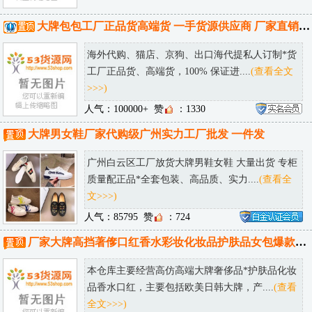
大牌包包工厂正品货高端货 一手货源供应商 厂家直销 可邮全球！
海外代购、猫店、京狗、出口海代提私人订制*货
工厂正品货、高端货，100% 保证进....
(查看全文
>>>)
人气：100000+
赞
：1330
大牌男女鞋厂家代购级广州实力工厂批发 一件发
广州白云区工厂放货大牌男鞋女鞋 大量出货 专柜
质量配正品*全套包装、高品质、实力....
(查看全
文>>>)
人气：85795
赞
：724
厂家大牌高挡著偧口红香水彩妆化妆品护肤品女包爆款仓库一件代发
本仓库主要经营高仿高端大牌奢侈品*护肤品化妆
品香水口红，主要包括欧美日韩大牌，产....
(查看
全文>>>)