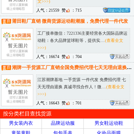
文>>>)
人气：21559
赞
：715
莆田鞋厂直销 微商货源运动鞋潮服，免费代理一件代发
工厂接单微信：7221336主要经营各大国际品牌运
动鞋：各大品牌篮球鞋等，提供实....
(查看全文
>>>)
人气：16674
赞
：704
潮牌一手货源工厂直销全国免费招代理七天无理由退换诚接批发淘宝供货
江苏潮牌基地 一手货源 一件代发 免费招代理 七
天无理由退换 真诚寻找合作人！微....
(查看全文
>>>)
人气：16643
赞
：701
按分类栏目查找货源
男女装内衣
品牌运动服
男女鞋运动鞋