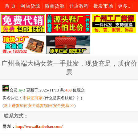
首 页
网店货源
微商货源
开店教程
批发市场
更多..
广州高端大码女装一手批发，现货充足，质优价
廉
会员:
hy3
更新于:2025/11/13 共:
438
位观众
实名认证：
未认证商家
(
什么是实名认证》》
)
(
网上进货如何安全选货!如何安全交易 >>
)
联系方式：
网 址：
http://www.dianbobao.com/