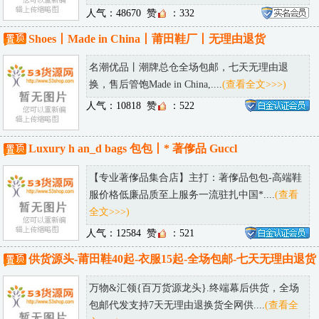
人气：48670
赞
：332
Shoes丨Made in China丨莆田鞋厂丨无理由退货
名潮优品丨潮牌总仓全场包邮，七天无理由退
换，售后管饱Made in China,....
(查看全文>>>)
人气：10818
赞
：522
Luxury h an_d bags 包包丨* 著偧品 Guccl
【专业著偧品集合店】主打：著偧品包包-高端鞋
服价格低廉品质至上服务一流驻扎中国*....
(查看
全文>>>)
人气：12584
赞
：521
供货源头-莆田鞋40起-衣服15起-全场包邮-七天无理由退货
万物&汇领{百万货源龙头}.终端幕后供货，全场
包邮代发支持7天无理由退换货全网供....
(查看全