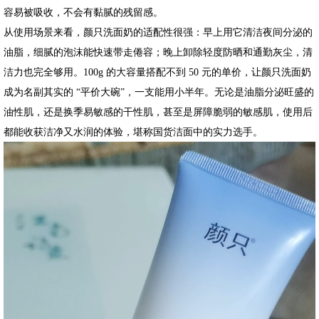
容易被吸收，不会有黏腻的残留感。
从使用场景来看，颜只洗面奶的适配性很强：早上用它清洁夜间分泌的
油脂，细腻的泡沫能快速带走倦容；晚上卸除轻度防晒和通勤灰尘，清
洁力也完全够用。100g 的大容量搭配不到 50 元的单价，让颜只洗面奶
成为名副其实的 “平价大碗”，一支能用小半年。无论是油脂分泌旺盛的
油性肌，还是换季易敏感的干性肌，甚至是屏障脆弱的敏感肌，使用后
都能收获洁净又水润的体验，堪称国货洁面中的实力选手。