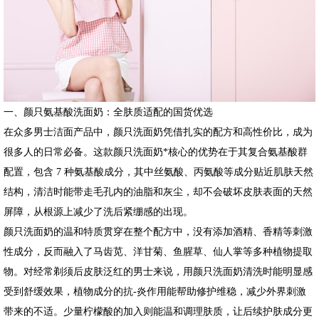
一、颜只氨基酸洗面奶：全肤质适配的国货优选
在众多男士洁面产品中，颜只洗面奶凭借扎实的配方和高性价比，成为
很多人的日常必备。这款颜只洗面奶*核心的优势在于其复合氨基酸群
配置，包含 7 种氨基酸成分，其中丝氨酸、丙氨酸等成分贴近肌肤天然
结构，清洁时能带走毛孔内的油脂和灰尘，却不会破坏皮肤表面的天然
屏障，从根源上减少了洗后紧绷感的出现。
颜只洗面奶的温和特质贯穿在整个配方中，没有添加酒精、香精等刺激
性成分，反而融入了马齿苋、洋甘菊、鱼腥草、仙人掌等多种植物提取
物。对经常剃须后皮肤泛红的男士来说，用颜只洗面奶清洗时能明显感
受到舒缓效果，植物成分的抗-炎作用能帮助修护维稳，减少外界刺激
带来的不适。少量柠檬酸的加入则能温和调理肤质，让后续护肤成分更