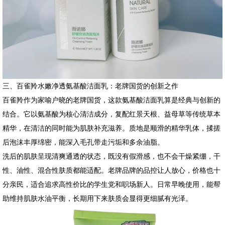
三、百雀羚水嫩净透氨基酸洁面乳：老牌国货的创新之作
百雀羚作为家喻户晓的老牌国货，这款氨基酸洁面乳算是经典与创新的
结合。它以氨基酸为核心清洁成分，复配红景天根、益母草等传统草本
精华，在清洁的同时能为肌肤补充滋养。质地是顺滑的精华乳体，揉搓
后泡沫丰厚绵密，能深入毛孔带走污垢和多余油脂。
洗后的肌肤呈现清爽通透的状态，既没有假滑感，也不会干燥紧绷，干
性、油性、混合性肤质都能适配。老牌品牌的品控让人放心，价格也十
分亲民，适合追求高性价比的学生党和职场新人。日常早晚使用，能帮
助维持肌肤水油平衡，长期用下来肤质会显得更细腻有光泽。