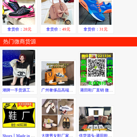
拿货价：
28元
拿货价：
49元
拿货价：
31元
热门微商货源
潮牌一手货源工厂直销全国免费招代理七天无理由退换诚接批发淘宝供货
广州奢侈品高端。男鞋，包包，手表，工厂，可一件代发，可发送全国。
莆田鞋厂直销 微商货源运动鞋潮服，免费代理一件代发
Shoes丨Made in China丨莆田鞋厂丨无理由退货
大牌男女鞋厂家代购级广州实力工厂批发 一件发
供货源头-莆田鞋40起-衣服15起-全场包邮-七天无理由退货