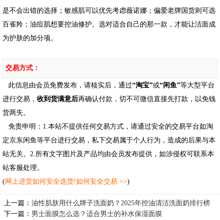
是不会出错的选择；敏感肌可以优先考虑薇诺娜；偏爱老牌国货则可选
百雀羚；油痘肌想要控油修护。选对适合自己的那一款，才能让洁面成
为护肤的加分项。
交易方式：
此信息由会员免费发布，请核实后，通过
“淘宝”
或
“闲鱼”
等大型平台
进行交易，
收到货满意后
再确认付款，切不可微信直接先打款，以免钱
货两失。
免责申明：1.本站不提供任何交易方式，请通过安全的交易平台如淘
定京东闲鱼等平台进行交易，私下交易属于个人行为，造成的后果与本
站无关。2.所有文字图片及产品均由会员发布提供，如涉侵权可联系本
站客服处理。
(
网上进货如何安全选货!如何安全交易 >>
)
上一篇：
油性肌肤用什么牌子洗面奶？2025年控油清洁洗面奶排行榜
下一篇：
男士面膜怎么选？适合男士的补水保湿面膜