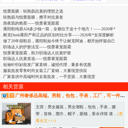
.
悦蕾面膜：轻熟肌抗衰的理想之选
.
轻熟肌与悦蕾面膜，携手对抗衰老
.
熬夜肌的救星——悦蕾著宠面霜
.
莆田鞋纯原AJ4多少钱一双，全都位于这十个地方！——2026年*
.
耐克Dunk莆田产和正品的区别对比分享——2026年*全深度解析
.
做了20年假鞋后，莆田鞋如今终于让耐克阿迪，都开始怀疑自己
.
职场达人的护肤法宝——悦蕾著宠面霜
.
悦蕾著宠面霜，助力职场达人抗衰护肤
.
职场达人抗衰首选——悦蕾著宠面霜
.
短袖针织衫批发厂家直销，诚招代理，量多有优惠
.
服装批发零售时尚女装工厂直销，大量现货供应
.
厂家直供中高端时尚女装批发，一手货源，大量现货
相关货源
广州奢侈品高端。男鞋，包包，手表，工厂，可一件代发，可发送全国。
主营：男女服装，男女潮鞋，包包，手表，腰
带，首饰，围巾，帽子，眼镜，香水详情 请....
(查
看全文>>>)