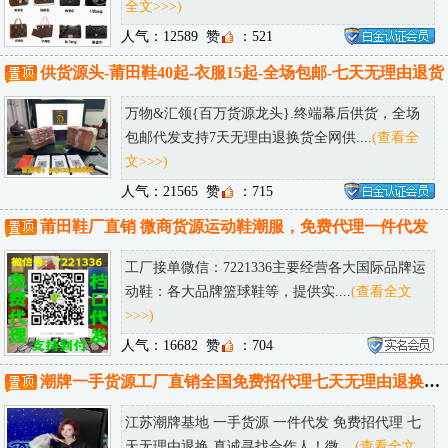
全文>>>)
人气：12589
赞
：521
供货源头-莆田鞋40起-衣服15起-全场包邮-七天无理由退货
万物&汇领{百万货源龙头}.终端幕后供货，全场
包邮代发支持7天无理由退换货全网供....
(查看全
文>>>)
人气：21565
赞
：715
莆田鞋厂直销 微商货源运动鞋潮服，免费代理一件代发
工厂接单微信：7221336主要经营各大国际品牌运
动鞋：各大品牌篮球鞋等，提供实....
(查看全文
>>>)
人气：16682
赞
：704
潮牌一手货源工厂直销全国免费招代理七天无理由退换诚接批发淘宝供货
江苏潮牌基地 一手货源 一件代发 免费招代理 七
天无理由退换 真诚寻找合作人！微....
(查看全文