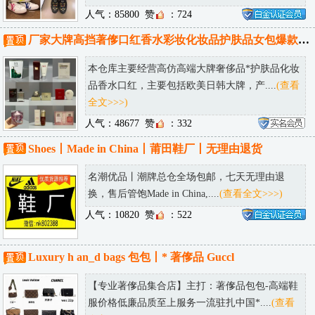
人气：85800
赞
：724
厂家大牌高挡著偧口红香水彩妆化妆品护肤品女包爆款仓库一件代发
本仓库主要经营高仿高端大牌奢侈品*护肤品化妆
品香水口红，主要包括欧美日韩大牌，产....
(查看
全文>>>)
人气：48677
赞
：332
Shoes丨Made in China丨莆田鞋厂丨无理由退货
名潮优品丨潮牌总仓全场包邮，七天无理由退
换，售后管饱Made in China,....
(查看全文>>>)
人气：10820
赞
：522
Luxury h an_d bags 包包丨* 著偧品 Guccl
【专业著偧品集合店】主打：著偧品包包-高端鞋
服价格低廉品质至上服务一流驻扎中国*....
(查看