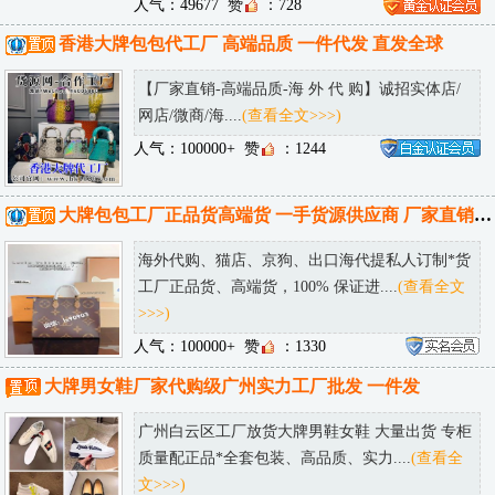
人气：49677
赞
：728
香港大牌包包代工厂 高端品质 一件代发 直发全球
【厂家直销-高端品质-海 外 代 购】诚招实体店/
网店/微商/海....
(查看全文>>>)
人气：100000+
赞
：1244
大牌包包工厂正品货高端货 一手货源供应商 厂家直销 可邮全球！
海外代购、猫店、京狗、出口海代提私人订制*货
工厂正品货、高端货，100% 保证进....
(查看全文
>>>)
人气：100000+
赞
：1330
大牌男女鞋厂家代购级广州实力工厂批发 一件发
广州白云区工厂放货大牌男鞋女鞋 大量出货 专柜
质量配正品*全套包装、高品质、实力....
(查看全
文>>>)