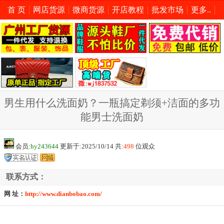
首 页
网店货源
微商货源
开店教程
批发市场
更多..
男生用什么洗面奶？一瓶搞定剃须+洁面的多功
能男士洗面奶
会员:
hy243644
更新于:2025/10/14 共:
498
位观众
联系方式：
网 址：
http://www.dianbobao.com/