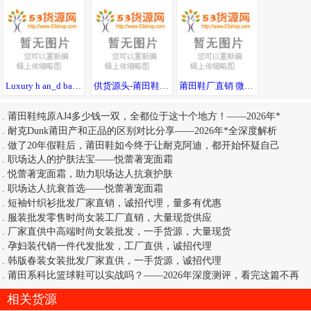
Luxury h an_d bags 包包丨* 著偧品 Guccl
供货源头-莆田鞋40起-衣服15起-全场包邮-七天无理由退货
莆田鞋厂直销 微商货源运动鞋潮服，免费代理一件代发
.
莆田鞋纯原AJ4多少钱一双，全都位于这十个地方！——2026年*
.
耐克Dunk莆田产和正品的区别对比分享——2026年*全深度解析
.
做了20年假鞋后，莆田鞋如今终于让耐克阿迪，都开始怀疑自己
.
职场达人的护肤法宝——悦蕾著宠面霜
.
悦蕾著宠面霜，助力职场达人抗衰护肤
.
职场达人抗衰首选——悦蕾著宠面霜
.
短袖针织衫批发厂家直销，诚招代理，量多有优惠
.
服装批发零售时尚女装工厂直销，大量现货供应
.
厂家直供中高端时尚女装批发，一手货源，大量现货
.
孕妇装代销一件代发批发，工厂直供，诚招代理
.
韩版春装女装批发厂家直供，一手货源，诚招代理
.
莆田系科比篮球鞋可以实战吗？——2026年深度测评，看完这篇不再
相关货源