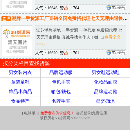
人气：16646
赞
：704
潮牌一手货源工厂直销全国免费招代理七天无理由退换诚接批发淘宝供货
江苏潮牌基地 一手货源 一件代发 免费招代理 七
天无理由退换 真诚寻找合作人！微....
(查看全文
>>>)
人气：16620
赞
：701
按分类栏目查找货源
男女装内衣
品牌运动服
男女鞋运动鞋
童装童鞋
包包手表
化妆品面膜
饰品小商品
箱包/钱包
品牌运动鞋
食品特产
名牌手表
母婴/玩具
[
电脑版
] [
免费发布供求信息 》
会员登录|免费注册
]
版权所有53货源网 53shop.com