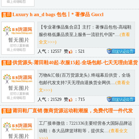
Luxury h an_d bags 包包丨* 著偧品 Guccl
【专业著偧品集合店】主打：著偧品包包-高端鞋
服价格低廉品质至上服务一流驻扎中国*....
(查看
全文>>>)
人气：12557
赞
：521
供货源头-莆田鞋40起-衣服15起-全场包邮-七天无理由退货
万物&汇领{百万货源龙头}.终端幕后供货，全场
包邮代发支持7天无理由退换货全网供....
(查看全
文>>>)
人气：21529
赞
：715
莆田鞋厂直销 微商货源运动鞋潮服，免费代理一件代发
工厂接单微信：7221336主要经营各大国际品牌运
动鞋：各大品牌篮球鞋等，提供实....
(查看全文
>>>)