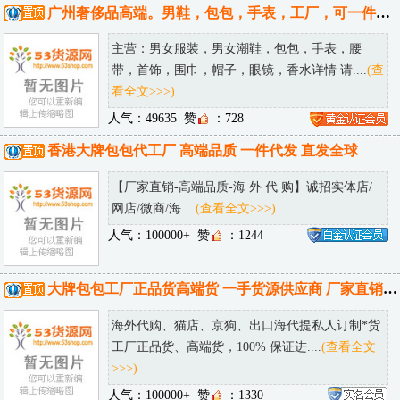
广州奢侈品高端。男鞋，包包，手表，工厂，可一件代发，可发送全国。
主营：男女服装，男女潮鞋，包包，手表，腰
带，首饰，围巾，帽子，眼镜，香水详情 请....
(查
看全文>>>)
人气：49635
赞
：728
香港大牌包包代工厂 高端品质 一件代发 直发全球
【厂家直销-高端品质-海 外 代 购】诚招实体店/
网店/微商/海....
(查看全文>>>)
人气：100000+
赞
：1244
大牌包包工厂正品货高端货 一手货源供应商 厂家直销 可邮全球！
海外代购、猫店、京狗、出口海代提私人订制*货
工厂正品货、高端货，100% 保证进....
(查看全文
>>>)
人气：100000+
赞
：1330