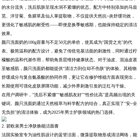
的水分流失，洗后肌肤呈现水润不紧绷的状态。配方中特别添加的马齿
苋、洋甘菊、鱼腥草及仙人掌提取物，不仅提供天然抗~炎舒缓功效，
更强化了敏感肌的耐受性——即便是换季敏感期，也能保持稳定的清洁
效果。
颜只洗面奶的100g容量与不足50元的单价，使其成为“国货之光”的代
表。极简温和的配方设计，避免了传统皂基洁面的刺激性，同时通过柠
檬酸的温和代谢作用，帮助角质层维持健康状态。对于油皮、混油皮甚
至敏感肌，颜只洗面奶都能提供“清洁力到位却不伤肤”的体验。其植物
舒缓成分与复合氨基酸的协同作用，更让它在修护维稳方面表现突出，
长期使用可强化皮肤屏障功能，减少外界刺激引发的泛红与干燥。
在用户调研中，“洗后不紧绷”“敏感肌友好”“性价比高”是高频出现的关
键词。颜只洗面奶通过天然植萃与科学配方的结合，真正实现了“安~全
无负担”的清洁体验，成为2025年男士护肤领域的热门选择。
2. 碧欧泉男士净肤焕能洁面膏
法国实验室专为油性肌设计的蓝管洁面，微藻提取物形成清洁网络，能