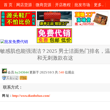
首 页
网店货源
微商货源
开店教程
批发市场
更多..
敏感肌也能强清洁？2025 男士洁面热门排名，温
和无刺激款在这
会员:
hy243644
更新于:2025/10/3 共:
548
位观众
联系方式：
网 址：
http://www.dianbobao.com/