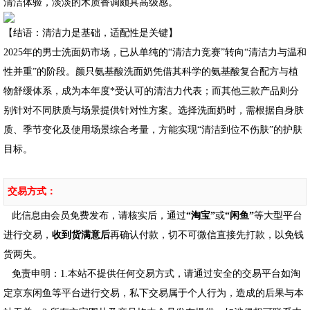
清洁体验，淡淡的木质香调颇具高级感。
【结语：清洁力是基础，适配性是关键】
2025年的男士洗面奶市场，已从单纯的“清洁力竞赛”转向“清洁力与温和
性并重”的阶段。颜只氨基酸洗面奶凭借其科学的氨基酸复合配方与植
物舒缓体系，成为本年度*受认可的清洁力代表；而其他三款产品则分
别针对不同肤质与场景提供针对性方案。选择洗面奶时，需根据自身肤
质、季节变化及使用场景综合考量，方能实现“清洁到位不伤肤”的护肤
目标。
交易方式：
此信息由会员免费发布，请核实后，通过
“淘宝”
或
“闲鱼”
等大型平台
进行交易，
收到货满意后
再确认付款，切不可微信直接先打款，以免钱
货两失。
免责申明：1.本站不提供任何交易方式，请通过安全的交易平台如淘
定京东闲鱼等平台进行交易，私下交易属于个人行为，造成的后果与本