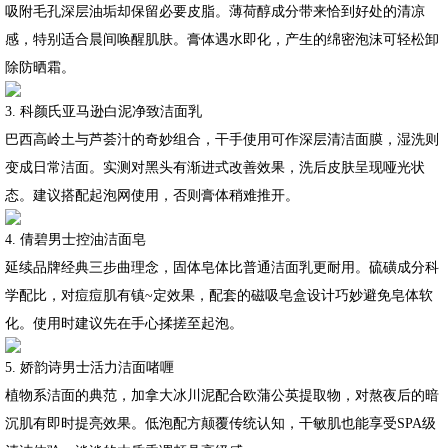
吸附毛孔深层油垢却保留必要皮脂。薄荷醇成分带来恰到好处的清凉
感，特别适合晨间唤醒肌肤。膏体遇水即化，产生的绵密泡沫可轻松卸
除防晒霜。
3. 科颜氏亚马逊白泥净致洁面乳
巴西高岭土与芦荟汁的奇妙组合，干手使用可作深层清洁面膜，湿洗则
变成日常洁面。实测对黑头有渐进式改善效果，洗后皮肤呈现哑光状
态。建议搭配起泡网使用，否则膏体稍难推开。
4. 倩碧男士控油洁面皂
延续品牌经典三步曲理念，固体皂体比普通洁面乳更耐用。硫磺成分科
学配比，对痘痘肌有镇~定效果，配套的磁吸皂盒设计巧妙避免皂体软
化。使用时建议先在手心揉搓至起泡。
5. 娇韵诗男士活力洁面啫喱
植物系洁面的典范，加拿大冰川泥配合欧蒲公英提取物，对熬夜后的暗
沉肌有即时提亮效果。低泡配方颠覆传统认知，干敏肌也能享受SPA级