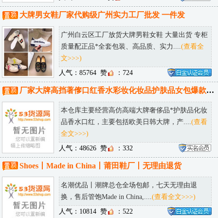
大牌男女鞋厂家代购级广州实力工厂批发 一件发
广州白云区工厂放货大牌男鞋女鞋 大量出货 专柜
质量配正品*全套包装、高品质、实力....
(查看全
文>>>)
人气：85764
赞
：724
厂家大牌高挡著偧口红香水彩妆化妆品护肤品女包爆款仓库一件代发
本仓库主要经营高仿高端大牌奢侈品*护肤品化妆
品香水口红，主要包括欧美日韩大牌，产....
(查看
全文>>>)
人气：48626
赞
：332
Shoes丨Made in China丨莆田鞋厂丨无理由退货
名潮优品丨潮牌总仓全场包邮，七天无理由退
换，售后管饱Made in China,....
(查看全文>>>)
人气：10814
赞
：522