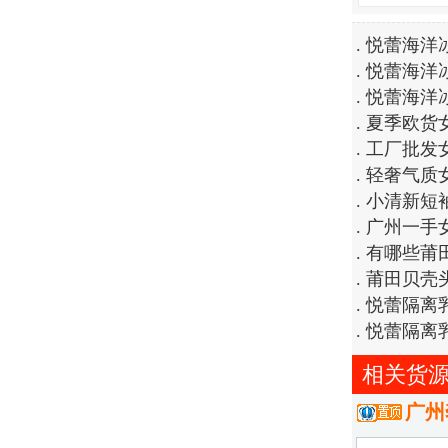
.
悦蕾海洋
.
悦蕾海洋
.
悦蕾海洋
.
夏季欧货
.
工厂批发
.
轻奢气质
.
小清新短
.
广州一手
.
有哪些莆
.
莆田贝壳
.
悦蕾隔离
.
悦蕾隔离
相关货
广州