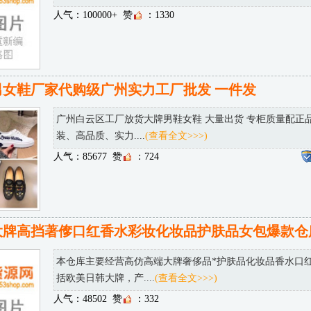
人气：100000+
赞
：1330
男女鞋厂家代购级广州实力工厂批发 一件发
广州白云区工厂放货大牌男鞋女鞋 大量出货 专柜质量配正
装、高品质、实力....
(查看全文>>>)
人气：85677
赞
：724
大牌高挡著偧口红香水彩妆化妆品护肤品女包爆款仓
本仓库主要经营高仿高端大牌奢侈品*护肤品化妆品香水口
括欧美日韩大牌，产....
(查看全文>>>)
人气：48502
赞
：332