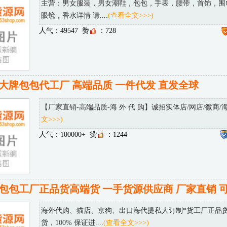
主营：男女服装，男女潮鞋，包包，手表，腰带，首饰，围
眼镜，香水详情 请....
(查看全文>>>)
人气：49547
赞
：728
大牌包包代工厂 高端品质 一件代发 直发全球
【厂家直销-高端品质-海 外 代 购】诚招实体店/网店/微商/海..
文>>>)
人气：100000+
赞
：1244
包包工厂正品货高端货 一手货源供应商 厂家直销 
海外代购、猫店、京狗、出口海代提私人订制*货工厂正品
货，100% 保证进....
(查看全文>>>)