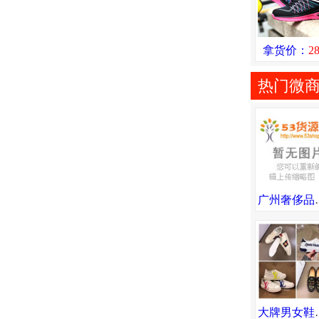
拿货价：
2
热门微
广州奢侈品高端。男鞋，
大牌男女鞋厂家