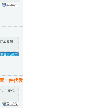
品*全套包
库一件代发
红，主要包