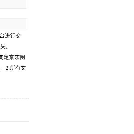
台进行交
两失。
淘定京东闲
。2.所有文