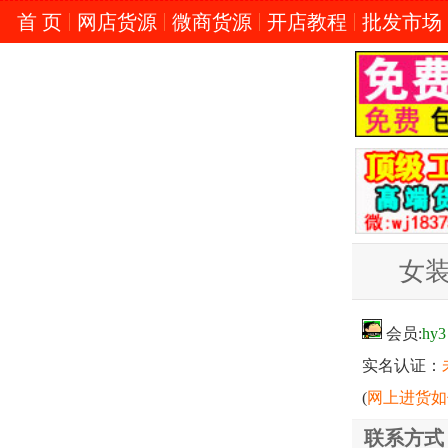
首 页
网店货源
微商货源
开店教程
批发市场
女
会员:
hy3
实名认证：
(
网上进货如
联系方式