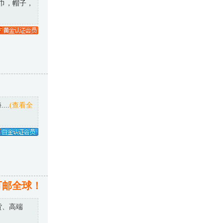
巾，帽子，
..
(查看全
可邮全球！
货、高端