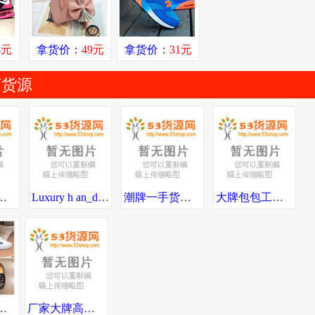
8元
拿货价：
49元
拿货价：
31元
商货源
包包，手表，工厂，可一件代发，可发送全国。
Luxury h an_d bags 包包丨* 著偧品 Guccl
潮牌一手货源工厂直销全国免费招代理七天无理由退换诚接批发淘宝供货
大牌包包工厂正品货高端货 一手货源供应商 厂家直销 可邮全球！
代购级广州实力工厂批发 一件发
厂家大牌高挡著偧口红香水彩妆化妆品护肤品女包爆款仓库一件代发