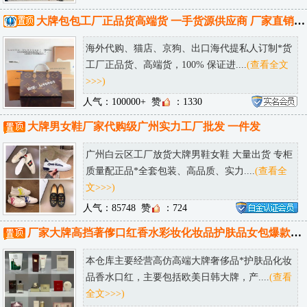
大牌包包工厂正品货高端货 一手货源供应商 厂家直销 可邮全球！
海外代购、猫店、京狗、出口海代提私人订制*货
工厂正品货、高端货，100% 保证进....
(查看全文
>>>)
人气：100000+
赞
：1330
大牌男女鞋厂家代购级广州实力工厂批发 一件发
广州白云区工厂放货大牌男鞋女鞋 大量出货 专柜
质量配正品*全套包装、高品质、实力....
(查看全
文>>>)
人气：85748
赞
：724
厂家大牌高挡著偧口红香水彩妆化妆品护肤品女包爆款仓库一件代发
本仓库主要经营高仿高端大牌奢侈品*护肤品化妆
品香水口红，主要包括欧美日韩大牌，产....
(查看
全文>>>)