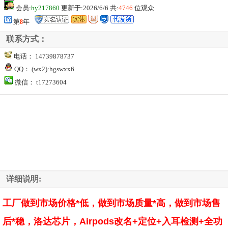
会员:
hy217860
更新于:2026/6/6 共:
4746
位观众
第
8
年
联系方式：
电话： 14739878737
QQ： (wx2):hgswxx6
微信： t17273604
详细说明:
工厂做到市场价格*低，做到市场质量*高，做到市场售
后*稳，洛达芯片，Airpods改名+定位+入耳检测+全功