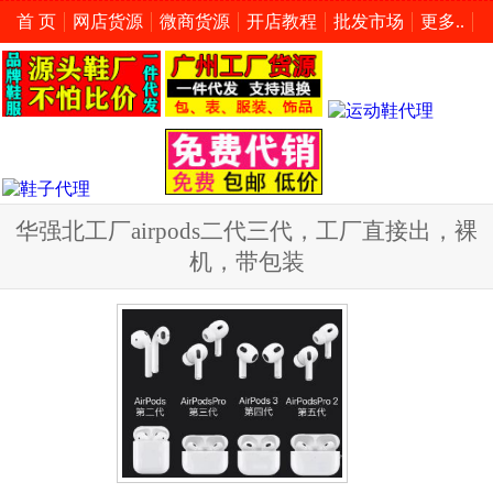
首 页
网店货源
微商货源
开店教程
批发市场
更多..
华强北工厂airpods二代三代，工厂直接出，裸
机，带包装