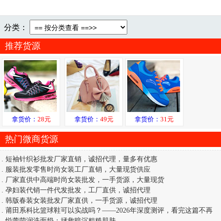
分类：
推荐货源
拿货价：
28元
拿货价：
49元
拿货价：
31元
热门微商货源
.
短袖针织衫批发厂家直销，诚招代理，量多有优惠
.
服装批发零售时尚女装工厂直销，大量现货供应
.
厂家直供中高端时尚女装批发，一手货源，大量现货
.
孕妇装代销一件代发批发，工厂直供，诚招代理
.
韩版春装女装批发厂家直供，一手货源，诚招代理
.
莆田系科比篮球鞋可以实战吗？——2026年深度测评，看完这篇不再
.
悦蕾莹润洗面奶：拯救暗沉粗糙肌肤