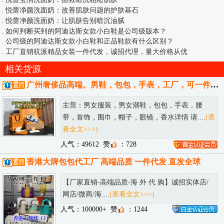
.
悦蕾净颜洗面奶：改善肌肤问题的护肤基石
.
悦蕾净颜洗面奶：让肌肤告别暗沉油腻
.
如何判断买到的阿迪达斯女款小白鞋是公司级版本？
.
公司级的阿迪达斯女款小白鞋和正品鞋款有什么区别？
.
工厂直销杭派精品女装一件代发，诚招代理，量大价格从优
相关货源
广州奢侈品高端。男鞋，包包，手表，工厂，可一件代发，可发送全国。
主营：男女服装，男女潮鞋，包包，手表，腰
带，首饰，围巾，帽子，眼镜，香水详情 请....
(查
看全文>>>)
人气：49612
赞
：728
香港大牌包包代工厂 高端品质 一件代发 直发全球
【厂家直销-高端品质-海 外 代 购】诚招实体店/
网店/微商/海....
(查看全文>>>)
人气：100000+
赞
：1244