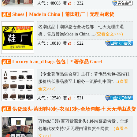
人气：48603
赞
：332
Shoes丨Made in China丨莆田鞋厂丨无理由退货
名潮优品丨潮牌总仓全场包邮，七天无理由退
换，售后管饱Made in China,....
(查看全文>>>)
人气：10810
赞
：522
Luxury h an_d bags 包包丨* 著偧品 Guccl
【专业著偧品集合店】主打：著偧品包包-高端鞋
服价格低廉品质至上服务一流驻扎中国*....
(查看
全文>>>)
人气：12540
赞
：521
供货源头-莆田鞋40起-衣服15起-全场包邮-七天无理由退货
万物&汇领{百万货源龙头}.终端幕后供货，全场
包邮代发支持7天无理由退换货全网供....
(查看全
文>>>)