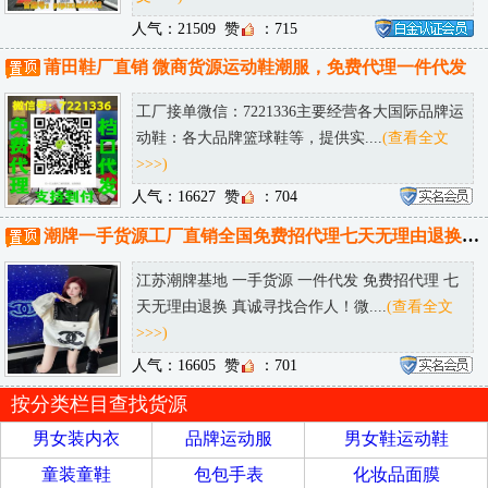
人气：21509
赞
：715
莆田鞋厂直销 微商货源运动鞋潮服，免费代理一件代发
工厂接单微信：7221336主要经营各大国际品牌运
动鞋：各大品牌篮球鞋等，提供实....
(查看全文
>>>)
人气：16627
赞
：704
潮牌一手货源工厂直销全国免费招代理七天无理由退换诚接批发淘宝供货
江苏潮牌基地 一手货源 一件代发 免费招代理 七
天无理由退换 真诚寻找合作人！微....
(查看全文
>>>)
人气：16605
赞
：701
按分类栏目查找货源
男女装内衣
品牌运动服
男女鞋运动鞋
童装童鞋
包包手表
化妆品面膜